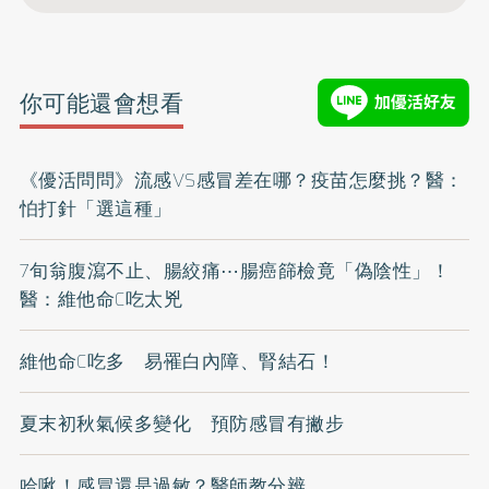
你可能還會想看
《優活問問》流感VS感冒差在哪？疫苗怎麼挑？醫：
怕打針「選這種」
7旬翁腹瀉不止、腸絞痛⋯腸癌篩檢竟「偽陰性」！
醫：維他命C吃太兇
維他命C吃多 易罹白內障、腎結石！
夏末初秋氣候多變化 預防感冒有撇步
哈啾！感冒還是過敏？醫師教分辨