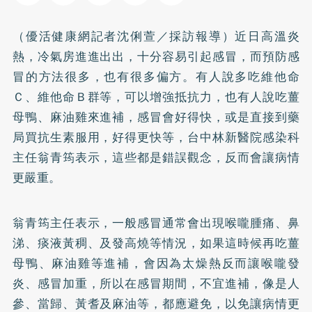
（優活健康網記者沈俐萱／採訪報導）近日高溫炎
熱，冷氣房進進出出，十分容易引起感冒，而預防感
冒的方法很多，也有很多偏方。有人說多吃維他命
Ｃ、維他命Ｂ群等，可以增強抵抗力，也有人說吃薑
母鴨、麻油雞來進補，感冒會好得快，或是直接到藥
局買抗生素服用，好得更快等，台中林新醫院感染科
主任翁青筠表示，這些都是錯誤觀念，反而會讓病情
更嚴重。
翁青筠主任表示，一般感冒通常會出現喉嚨腫痛、鼻
涕、痰液黃稠、及發高燒等情況，如果這時候再吃薑
母鴨、麻油雞等進補，會因為太燥熱反而讓喉嚨發
炎、感冒加重，所以在感冒期間，不宜進補，像是人
參、當歸、黃耆及麻油等，都應避免，以免讓病情更