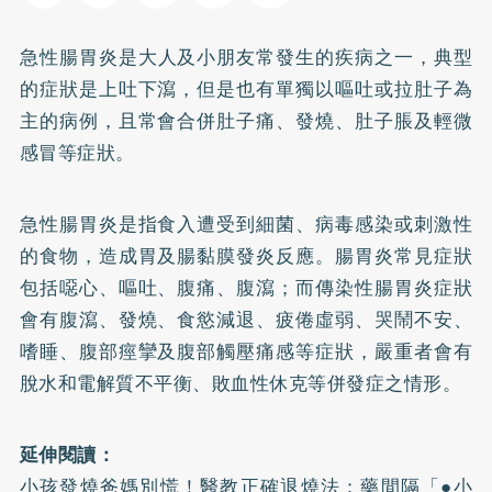
急性
腸胃炎
是大人及小朋友常發生的疾病之一，典型
的症狀是上吐下瀉，但是也有單獨以嘔吐或拉肚子為
主的病例，且常會合併肚子痛、發燒、肚子脹及輕微
感冒等症狀。
急性腸胃炎是指食入遭受到細菌、病毒感染或刺激性
的食物，造成胃及腸黏膜發炎反應。腸胃炎常見症狀
包括噁心、嘔吐、腹痛、腹瀉；而傳染性腸胃炎症狀
會有腹瀉、發燒、食慾減退、疲倦虛弱、哭鬧不安、
嗜睡、腹部痙攣及腹部觸壓痛感等症狀，嚴重者會有
脫水和電解質不平衡、敗血性休克等併發症之情形。
延伸閱讀：
小孩發燒爸媽別慌！醫教正確退燒法：藥間隔「●小