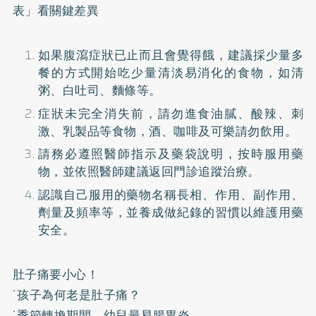
表」看關鍵差異
如果腹瀉症狀已止而且會覺得餓，建議採少量多
餐的方式開始吃少量清淡易消化的食物，如清
粥、白吐司、麵條等。
症狀未完全消失前，請勿進食油膩、酸辣、刺
激、乳製品等食物，酒、咖啡及可樂請勿飲用。
請務必遵照醫師指示及藥袋說明，按時服用藥
物，並依照醫師建議返回門診追蹤治療。
認識自己服用的藥物名稱長相、作用、副作用、
劑量及頻率等，並養成做紀錄的習慣以維護用藥
安全。
肚子痛要小心！
˙
孩子為何老是肚子痛？
˙
季節轉換期間 幼兒最易腸胃炎