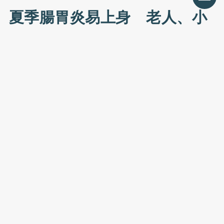
夏季腸胃炎易上身 老人、小
孩當心脫水休克
Uho編輯部
2015/6/29（2022/3/15 18:17更新）
追蹤訂閱
（優活健康網記者談雍雍／綜合報導）夏天好熱！很
多人在飲食上偏好清涼或生冷的食物及飲料，但天氣
炎熱潮濕，細菌孳生繁殖快速，若食物處理不當，容
易腐壞或受污染。一不小心吃下這些被細菌污染的食
物，或喝下不乾淨的飲水，多半逃不過急性
腸胃炎
的
魔掌。