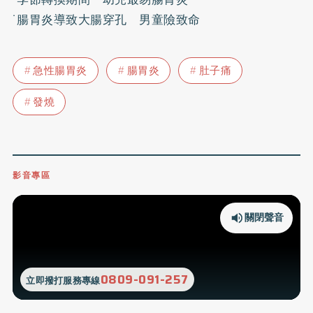
˙
腸胃炎導致大腸穿孔 男童險致命
急性腸胃炎
腸胃炎
肚子痛
發燒
影音專區
關閉聲音
0809-091-257
立即撥打服務專線