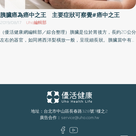
（Breakthrough Device）認證。系統開發成果亦發表於國際頂尖期
準確度較低，但現在可透過「EUS內視鏡超音波細針切片檢查」，由
刊《The Lancet Digital Health》、《Radiology》，榮獲RSNA
經驗豐富的醫師執行，在診斷胰臟癌之敏感度與特異度均高於九
胰臟癌為癌中之王 主要症狀可察覺#癌中之王
Margulis Award、國家新創獎、臺北生技獎、SNQ國家品質標章等
成，藉由內視鏡超音波指引下進行細針切片來取得組織，再進行細
2019/08/17
Uho編輯部
多項肯定，顯示臺灣在AI醫療創新領域的強勁實力。 前瞻應用持續
胞學或病理化驗，是既安全又有效的方式。腹腔神經叢破壞術 有
（優活健康網編輯部／綜合整理）胰臟是位於胃後方，長約20公分
擴展 引領癌症精準醫療未來 展望未來，研發團隊計畫將「助胰
助減輕疼痛對於末期胰臟癌引發之嚴重疼痛，胃腸肝膽科李傑哲主
左右的器官，如同將西洋梨橫放一般，呈現細長狀。胰臟當中有著
見」擴展應用至胰臟炎、胰臟囊腫等疾病，並結合多模態影像與醫
任表示，可利用「腹腔神經叢破壞術」在EUS內視鏡超音波的導引
名為「胰管」的細小管子，像網眼般遍布胰臟，有90%以上的胰臟
療資料，推動更完整的胰臟疾病風險預測與精準治療。此一創新成
下，注射酒精破壞腹腔神經叢，以利減輕疼痛及減少嗎啡止痛劑的
癌都生長在 胰管細胞上。所以說到「胰臟癌」的話，通常指的是
果不僅象徵臺大醫院在AI與醫學影像整合的領先地位，更為全球胰
需要量，可有效運用在任何腹腔腫瘤所引發的頑固型疼痛。患者做
「胰管癌」。 胰臟癌的發生主因有糖尿病、慢性胰臟炎、肥胖、吸
臟癌早期診斷立下新標竿，為患者帶來希望與生命轉機。
完手術後，疼痛指數評估從10分變成2分，減痛至少八成，現在只需
煙等等。這之中又以吸煙為最「確實」 的發生主因。 日本每年超過
睡前服用止痛藥，且一個月後回診體重已經上升3公斤。面對胰臟癌
3萬人以上死於胰臟癌。民國105年台灣十大癌症死因報告中，胰臟
的謝老闆，已調整心態決定要積極配合治療，接下來將進行化學治
癌入列第8名，由於發現不易，生存率最低(五年總生存率不到7% )、
療，為了最親愛的家人們，仍不想放棄任何一個希望！胰臟癌惡性
致死率高達95%，為公認的 「癌中之王」。 胰臟癌的罹癌率由60歲
程度高 留心各症狀由於胰臟腫瘤的惡性程度高，發現時多數已是
左右開始增加，年紀愈大罹癌比例愈高。胰臟癌至 1980年代後半 為
晚期，再加上胰臟癌的發生率及死亡率逐年增加，是目前致死率相
止有增加趨勢，但1990年代開始便呈現停滯及緩慢增加趨勢。罹癌
地址：台北市中山區長春路328號7樓之2
當高的癌症，如果出現上腹痛、背痛、不明原因體重減輕、黃疸、
廣告合作：
service@uho.com.tw
數和死亡數幾乎相同， 這就表示診斷出胰臟癌後的存活率低，換句
食慾不振，千萬要提高警覺！
話說這也代表早期發現和治癒的困難度。 胰臟的構造胰臟是一個位
於胃部後方，長約20公分左右細長的器官。可分為「胰頭」、「胰