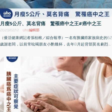
部臨床上線，開放提供自費AI影像分析醫令，為胰臟癌早期偵測與
精準治療奠定全新里程碑。 助攻早期胰臟癌診斷 AI提高檢出率 胰
臟位處腹腔深處，其病灶常難以從常規CT影像中清晰辨識，尤其2公
分以下之早期腫瘤，更難以肉眼察覺。為解決此一難題，「助胰
月瘦5公斤、莫名背痛 驚罹癌中之王#癌中之王
見」導入深度學習模型與多重影像資料訓練，可於PACS系統中即時
2020/02/12
Uho編輯部
分析病患CT影像，自動標示胰臟輪廓與可疑病灶位置，輔助放射科
（優活健康網記者張桂榕／綜合報導）一名有胰臟癌家族病史的62
醫師判讀。全國性臨床測試顯示，「助胰見」對早期（<2cm）胰臟
歲謝老闆，以前常吆喝朋友小酌幾杯，去年8月起背部莫名劇烈疼
癌具80%檢出敏感度，整體準確率更突破90%。 臨床應用整合多科
痛，不僅無法工作、完全吃不下食物，就連晚上也無法好好睡，短
協助制定最佳治療方案 「助胰見」現已於臺大醫院全面啟用，放射
短一個多月就激瘦5公斤。起初先至藥局買止痛藥，但還是痛到無法
科醫師可即時參考AI判讀結果，有效提升診斷效率與信心。臨床上
忍受，他直呼那種痛只有痛過的人才知道，就醫後接受電腦斷層檢
更與消化內科、外科及腫瘤科等多專科密切合作，共同評估病情並
查，竟發現胰臟長了3公分的腫瘤，經執行EUS內視鏡超音波細針切
制定個人化治療策略，搶抓黃金治療時機。一名67歲女性，因黃疸
片檢查，確診為「胰臟癌末期」。烏日林新醫院胃腸肝膽科李傑哲
及搔癢就診，電腦斷層影像顯示總膽管與肝內膽管擴張，未見明顯
主任表示，此個案因胰臟腫瘤同時壓迫到膽管造成黃疸，有先利用
腫塊，在臺大醫院經AI輔助分析並搭配內視鏡超音波檢查後，成功
內視鏡在膽管置放金屬支架，對惡性腫瘤膽管阻塞的病人，讓膽管
揪出胰臟頭部隱匿病灶，確認為早期胰臟癌，得以及時治療。 榮獲
可保持暢通，減輕胰臟癌的黃疸併發症，延長存活的時間。腹部超
多項國際肯定 臨床落地實證強 「助胰見」已取得台灣與美國發明
音波檢查易受腸氣干擾由於胰臟在胃的後方，不易檢查，增加臨床
專利各4項，並通過TFDA醫材核准與美國FDA突破性醫材
上鑑別診斷的困難度，過去若是進行腹部超音波容易受腸氣干擾，