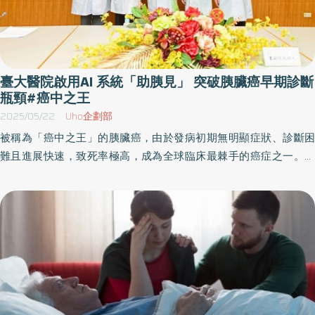
臺大醫院啟用AI 系統「助胰見」 突破胰臟癌早期診斷
瓶頸#癌中之王
2025/05/22
Uho企劃部
被稱為「癌中之王」的胰臟癌，由於發病初期無明顯症狀、診斷困
難且進展快速，致死率極高，成為全球臨床最棘手的癌症之一。根
據預測，胰臟癌將於2030年成為美國第二大癌症死因，在台灣亦已
攀升至國人癌症死因第七位。其五年存活率僅約10%，然而若能於
腫瘤小於2公分時即時診斷與治療，存活率可望大幅提升至80%。不
過，早期胰臟癌在CT影像中猶如海底撈針，約有40%病灶易被忽
略，診斷成功率大幅仰賴醫師經驗與工作負荷，為臨床一大挑戰。
為突破此一瓶頸，臺大醫院與臺灣大學應用數學科學研究所攜手合
作，開發出全球首套人工智慧胰臟癌輔助診斷系統「助胰見
（PANCREASaver）」，並已於2024年底正式於臺大醫院影像醫學