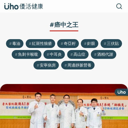
#癌中之王
毒油
紅斑性狼瘡
奇亞籽
針眼
三伏貼
魚刺卡喉嚨
中耳炎
高山症
酒精代謝
安寧病房
周邊靜脈營養