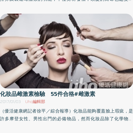
的食物來源。（本文摘自／1餐換成湯，4週變成易瘦體質／高寶書
種食物，均衡飲食4.心情調適最重要，「調暢情志」，透過肝的疏泄
短，時不時觀察自己會發現，斷髮變多、髮色無光澤，甚至頭髮也
蕪菁葉、青花菜等）、魚類等，就能獲得鈣了。閉經後容易骨質疏
版出版）
功能，肝調和了情緒。中醫認為情緒健康有賴氣血的和暢，藉著肝
開始變稀疏。更年期女性的養髮關鍵，除了按摩刺激穴道之外，因
鬆.為了診斷骨質疏鬆症，需進行雙能量X光吸收測量法（DEXA） 檢
的疏泄，氣機便能保持流暢，即可保持良好的心理狀態、心情也會
為雌激素的消退，要記得日常飲食也占了相當重要的位置。生髮關
查。脊椎和股關節處的骨密度經過測定，若是低於30歲女性的骨密
舒暢起來，才有健康的生理周期。
鍵 益氣養身顧頭皮許多民間偏方如食用醋泡黑豆、何首烏中醫食
度一定程度（T值介於-1.0至-2.5之間）為骨量減少；更低的話（T值
療都宣稱對於生髮有所幫助，甚至還有許多人直接用生薑、黑芝麻
為負2.5以下）就是骨質疏鬆症。女性在進入閉經期之後，雌激素
加辣椒抹頭皮。事實上，生髮的關鍵在於毛囊、髮根要健康，只要
（女性荷爾蒙）濃度劇降，很容易發生骨質疏鬆症。（本文摘自／
源頭顧好，想要烏黑秀髮再也不必煩惱。養身聖品「燕窩」不只在
先戒了維他命再說／大是文化）
保養皮膚有神奇功效，益氣養身的優點對於頭髮的健康也功不可
沒。禧元堂公關經理陳采寧表示，曾有客人上門表示吃了燕窩之後
頭髮變得較烏黑亮麗，可能是因為燕窩對於人體而言是種好吸收的
蛋白質，經由長時間由內而外的調理，不僅肌膚凍齡，連帶著頭髮
也變得烏黑又健康。酪胺酸與胱胺酸可助維持黑髮光澤燕窩含有豐
化妝品雌激素檢驗 55件合格#雌激素
富的表皮生長因子及胺基酸成分，廣生堂營運長王靜美表示，燕窩
2017/01/03
Uho編輯部
滋陰潤燥，燕窩中含有酪胺酸與胱胺酸等2種成分，不但是人體不可
（優活健康網記者徐平／綜合報導）化妝品能夠覆蓋臉上瑕疵，是
或缺的微量元素，還能幫助促成黑髮新生、維持光澤，是生髮的首
許多摩登女性、男性出門的必備物品，然而化妝品除了化學物質
要選擇。更年期女性，妳還在煩惱掉髮問題嗎？更年期女性若有掉
外，其他物質的含量是否超過標準呢？食品藥物管理署(以下簡稱食
髮煩惱，不要尋求民間祕方，任意塗抹刺激物在頭皮可能都會造成