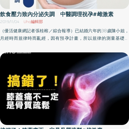
飲食壓力致內分泌失調 中醫調理祝孕#雌激素
2019/11/04
Uho編輯部
（優活健康網記者張桂榕／綜合報導）已結婚六年的38歲陳小姐，
月經時而規律時而亂經，因有預孕計畫，所以規律的測量基礎體
溫，計算排卵期，但肚皮一直沒有傳來好消息，家人的期待與工作
造成極大的心理壓力，平時上班忙碌飲食不均衡，導致月經的經血
量變的很少且顏色較深，或突然來一次量很大的月經，月經的週期
常無法預測，基礎體溫也沒有明顯的高低溫出現，至婦產科檢查沒
有任何異狀，於是求助中醫，中醫師推測因內分泌失調造成的「無
排卵性月經」，經過中藥與針灸半年的努力奮鬥，月經變的規律且
於近期生下一個可愛的小寶寶。雌激素與黃體素影響女性月經週期
與運作臺北市立聯合醫院仁愛院區中醫科主治醫師周宗翰表示，一
般正常的婦女，月經周期是受到大腦皮質、下視丘、腦下垂體、子
宮與卵巢控制，並由女性內分泌系統相互影響。卵巢會周期性地在
排卵前分泌雌激素estrogen，而排卵後分泌黃體素progesterone。
子宮內膜受到這兩種激素作用，會出現增生期和分泌期的變化，當