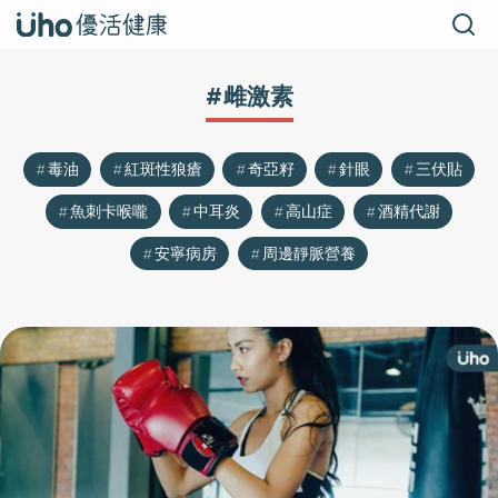
#雌激素
毒油
紅斑性狼瘡
奇亞籽
針眼
三伏貼
魚刺卡喉嚨
中耳炎
高山症
酒精代謝
安寧病房
周邊靜脈營養