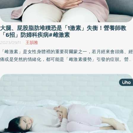
大腿、屁股脂肪堆積恐是「1激素」失衡！營養師教
「6招」防婦科疾病#雌激素
2023/09/11
王韻雅
「雌激素」是女性身體裡的重要荷爾蒙之一，若月經來會頭痛、經
痛或是突然的情緒化，都可能是「雌激素優勢」引發的症狀。營養
師建議，若想要改善雌激素不平衡的問題，飲食方面建議可以多喝
水、多吃蔬菜，必避免果糖與酒精攝取；生活方面則避開環境賀爾
蒙，並養成正確排便的習慣。