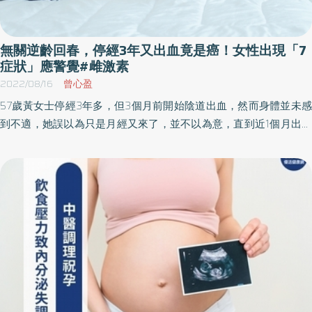
無關逆齡回春，停經3年又出血竟是癌！女性出現「7
症狀」應警覺#雌激素
2022/08/16
曾心盈
57歲黃女士停經3年多，但3個月前開始陰道出血，然而身體並未感
到不適，她誤以為只是月經又來了，並不以為意，直到近1個月出血
情形越來越嚴重，才到醫院就診。醫師透過超音波檢查發現，她的
子宮內膜厚度達1.2公分，之後進行子宮內膜切片，檢驗結果確認為
子宮內膜癌。