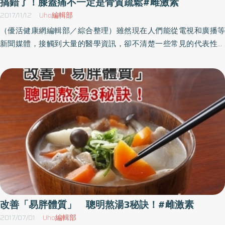
搞錯了！膝蓋痛不一定是骨質疏鬆#雌激素
兩種激素水平下降，子宮內膜失去激素的支援就發生壞死，剝脫出
2017/11/12
Uho編輯部
血，即月經來潮。然而，現代人因生活型態飲食與壓力，導致女性
（優活健康網編輯部／綜合整理）雖然現在人們能從電視和廣播等
有亂經現象，可能引起無排卵性月經導致不孕，這時月經出血型態
新聞媒體，接觸到大量的醫學資訊，卻不清楚一些常見的代表性常
可能是天數很短或是很少只有深褐色分泌物的感覺，這種狀況多是
識。其中，居於首位的是貧血。門診病人有暈眩症狀時，大多數會
沒有排卵而導致濾泡期過長，因此在體內雌激素estrogen持續分泌
表示「出現貧血」。貧血狀態時會出現皮膚蒼白、疲勞感其實貧血
的狀況下，子宮內膜只有增生變化，因此當雌激素下降到一定水平
不是症狀，而是疾病名，血液負責的機能是供給人體組織代謝活動
時，也會造成子宮內膜的脫落，出現少量的月經，少到可能只需要
必要的氧，而貧血指的是血液內紅血球或血紅素量偏低。臨床上，
用一片衛生棉或護墊而已，然後因為內膜持續增厚，再過幾個月月
貧血的定義為女性的血紅素濃度未滿12公克／分升（g／dl，以下單
經的量又會突然爆大量到止不住的感覺，這通常與身體的黃體素
位省略），男性未滿13，孕婦未滿11。若為貧血狀態，全身氧氣供給
progesterone不足有關係，身體沒有產生足夠的黃體素所以沒有高
不足，會出現多種症狀。代表症狀有皮膚蒼白、疲勞感、心搏過快
溫期跟排卵的狀況，所以造成長期不孕的結果，這通常發生在腦下
的心悸、胸部痛症、呼吸困難、食慾不振、暈眩症等。如果血紅素
垂體腫瘤、多囊性卵巢、甲狀腺低下、胡亂減重或是卵巢功能衰退
濃度只是稍微減少，不會出現症狀，血紅素濃度大幅降低至10以下
的女性朋友身上。中醫觀點 氣血通暢才能穩定內分泌周宗翰醫師
時，才會出現暈眩症。而誘發暈眩症的原因各式各樣，有耳疾、暫
解釋中醫認為排卵屬腎精滋長的基礎，沖任經脈氣血通暢則女性的
時性的血壓下降、藥物、不安、低血糖、脫水、過勞等，因此，將
內分泌才會穩定是排卵的條件。要治療無排卵性月經導致不孕，最
暈眩症說成貧血並非正確的表達用語。膝蓋疼痛不一定是骨質疏鬆
改善「易胖體質」 聰明熬湯3秘訣！#雌激素
重要的就是調氣與調血，在西醫的觀點來看，就是穩定生殖內分泌
另一個人們常會搞錯的醫學常識，是將膝蓋痛症視為是骨質疏鬆症
2017/07/01
Uho編輯部
軸，這是中醫的強項。依個人體質用藥 平常可多按揉調節內分泌