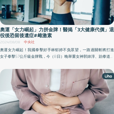
奧運「女力崛起」力拼金牌！醫揭「3大健康代價」退
役後恐留後遺症#雌激素
2024/08/08
中央社
奧運女力崛起！我國拳擊好手林郁婷不負眾望，一路過關斬將打進
女子拳擊57公斤級金牌戰，今（8日）晚舉重女神郭婞淳、跆拳道甜
心羅嘉翎也將出戰，相信能為我國贏得好成績。女性選手不僅辛苦
爭取參與權，轉大人之苦更勝男性，強壯肌肉是奪牌利器，卻可能
要付出骨鬆、性早熟、亂經等健康代價⋯