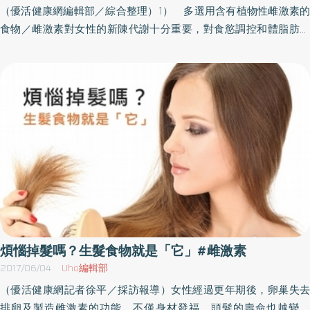
所致。我常碰到病人因膝蓋疼痛，便想要做骨質疏鬆症的檢查。膝
（優活健康網編輯部／綜合整理）1） 多選用含有植物性雌激素的
的穴道除了氣與血的問題之外，身體的水分調節也是一個非常重要
蓋疼痛的原因，可能是骨關節炎，指的是構成骨與骨之間相接關節
食物／雌激素對女性的新陳代謝十分重要，對食慾調控和體脂肪在
的關鍵，藉由辯證論治依個人體質不同去使用補氣、理血、化瘀、
的軟骨，逐漸消蝕、經歷退化性變化，接著使骨骼和韌帶等產生損
身體組織中活動也有間接調節的角色，可以平衡熱量的攝取和消
去痰濕，補腎的中藥可以有助於身體排卵的穩定，有可以改善卵子
傷，導致浮腫痛症。骨質疏鬆症與關節無關，是構成骨骼的無機質
耗。能幫忙補充天然雌激素的食物有黃豆製品、山藥、番薯、亞麻
的品質，而中醫的很多穴道有有助於調節身體的內分泌系統，使用
和鈣流失，造成骨量與密度下降，只要稍微碰撞或跌倒就容易發生
籽等。2） 多選用抗氧化營養素含量高的食物／抗氧化營養素可幫
針灸來處理奇經八脈調身體的陰陽，如衝脈有病可取脾經之公孫
骨折。病人有骨質疏鬆症時，本身並無特別的症狀。膝蓋若有痛
助荷爾蒙良性代謝，如十字花科的蔬菜（花椰菜、高麗菜、白菜含
穴。陽蹻脈有病可取膀胱經之申脈穴等等……所以平時可以多按揉公
症，不是做骨質疏鬆症的檢查，而是做膝蓋關節部位的Ｘ光攝影，
有吲哚），含有茄紅素的番茄、西瓜，維生素C 含量高的蔬果（甜
孫穴、申脈穴、照海穴、足臨泣，後谿穴等。4大好孕重點提醒養成
了解是否為骨關節炎或其他疾病，必要時應進行核磁共振（MRI）檢
椒、芭樂、柑橘類），與含有維生素E 的堅果類（小麥胚芽、開心
好孕體質需從日常生活做起，中醫師提出4大好孕重點提醒：1.作息
查。攝取乳製品、綠色蔬菜、魚類就能獲取鈣鈣是構成骨骼或牙齒
果）。這些含有大量抗氧化營養素的食物，對荷爾蒙代謝非常重
正常減少熬夜，照著經絡循行的時間作息是養生的根本，晚上11點前
的重要無機質，尤其為了預防和治療骨質疏鬆症，適當的攝取鈣質
要，當這些抗氧化營養素不足的時候，許多荷爾蒙的代謝會形成容
入睡，身體內分泌穩定與中醫的肝膽經息息相關，23:00-01:00是膽
就顯得極為重要。美國臨床內分泌學者協會（American Association
易致癌的代謝廢物，想要健康美麗，含有大量抗氧化營養素的蔬果
經、肝經的運行時間，因此晚上11點前應入睡，內分泌、經期才會跟
ofClinical Endocrinologist，簡稱AACE）在《閉經後骨質疏鬆症準
是不可少的。3） 多選用紓壓安神的食材／緊張、焦慮、壓力大
著正常。2.一週運動至少3次，以快走、慢跑、有氧體操能提升心肺
則》中提出，正常成人的一日建議鈣攝取量為1000毫克，50歲以上
時，身體對某些營養素消耗特別快，像是維生素 B、維生素 C、鈣、
功能的運動類型效果最好；必須運動到有流汗的程度，一週3～4
則至1200毫克。韓國營養協會的成人一日建議鈣攝取量為700毫克
鎂、鋅、醣類，可特別挑選含量高的食材來攝取。另外，像是百
次，一次30分鐘，再視個人體能慢慢增加，可幫助全身氣血循環更
煩惱掉髮嗎？生髮食物就是「它」#雌激素
（臺灣衛福部建議成人一日攝取量為1000毫克），但依據2013年國
合、蓮子、桂圓等本身有助眠、安神功效的食材，也可以多利用。
順暢。3.均衡飲食，不要胡亂吃補，無排卵不代表依定是腎虛，所以
2017/06/04
Uho編輯部
民健康營養調查，男性實際攝取量僅76％，女性僅66％，皆低於此
鈣、鎂是安定神經、熱量代謝很重要的營養素，特別要注意攝取
千位不要胡亂自行服中藥，也不可以胡亂減重，快速或是節食減重
（優活健康網記者徐平／採訪報導）女性經過更年期後，卵巢失去
基準（臺灣人的鈣攝取量皆低於標準）。基本上，只要攝取足夠富
量，根莖類蔬菜、海藻類、珊瑚草、深綠色葉菜類都是鈣、鎂良好
容易導致內分泌混亂，月經失調甚至不排卵，要特別注意適量吃各
排卵及製造雌激素的功能，不僅身材發福，頭髮的壽命也越變越
含鈣質的食物，如乳製品（牛奶或起司）、綠色蔬菜（羽衣甘藍、