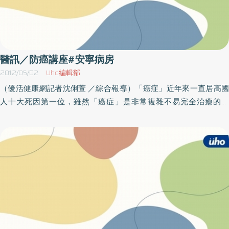
醫訊／防癌講座#安寧病房
2012/05/02
Uho編輯部
（優活健康網記者沈俐萱 ／綜合報導）「癌症」近年來一直居高國
人十大死因第一位，雖然「癌症」是非常複雜不易完全治癒的疾
病，但只要確實做好事前的「預防」工作，及早發現，及早治療，
仍然是可以治癒的。 為了建立全民「防癌」的觀念並落實「預防」
的工作，亞東醫院每年定期舉辦防癌講座，提供民眾這方面的知識
也提升民眾健康知能及自我照護能力，此外另設有免費四癌篩檢諮
詢服務，希望藉由講座及諮詢提醒民眾定期做身體健康檢查。癌症
是可以預防的、癌症是可以早期發現的，要預防癌症，就從篩檢做
起。本院本月辦理防癌相關講座場次如下:講座主題：～愛．延續～
認識器官捐贈講座時間：05月05日〈六〉09：30～10：30講座地
點：一樓思源廳講座主題：陪家人走好回家的路～認識安寧療護講