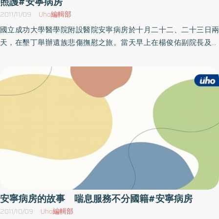
照護#安寧病房
人有個好眠。何玉雲表示，許多末期病人，在面對生命的終點時，
2011/11/09
Uho編輯部
往往得接受像是插管、電擊、心肺復甦等急救處置，對於家屬可能
國立成功大學醫學院附設醫院安寧病房於十月二十二、二十三日兩
只是求個心安，卻讓病人承受更長時間的痛苦，無法善終。就算救
天，在墾丁舉辦遺族悲傷撫慰之旅。當天早上在楊俊佑副院長及護
活了，也只能靠著各種儀器維繫生命，在一天只有三次家屬探望時
理部陳麗芳主任的祝福下，由成大醫院教授賴明亮與安寧療護團隊
間的加護病房中，孤單的面對死亡。「要讓病人在還有自主能力的
召集人林鵬展醫師領軍出發，在傾聽家屬悲傷之餘，賴教授以「逝
時候做決定。」何玉雲指出，避談死亡並不是最好的方法，對於生
去家人只是比我們先一站下車」協助家屬走出喪親之痛；而悲傷的
死的態度，不聽、不說、不看，並不能解決問題，死亡總有一天會
遺族成員則以安寧療護團隊這「一群完全陌生的人」在人生最重要
到來。她強調，簽署安寧緩和醫療意願並不會影響平常就醫的權
的一程，曾陪同其走過人生最悲傷時刻的感動描述，回饋院方追蹤
益，而是針對末期病人減輕痛苦，施予緩解性、支持性的醫療照
關懷遺族的體貼用心。成大安寧病房已成立13年，安寧緩和療護團
護。現在安寧病房也不再限制非癌症病人，經由兩位專科醫師評估
隊每年針對在團隊照護下離逝病人的家屬，舉辦一次悲傷撫慰之
符合非癌末期條件，即可接受安寧療護服務，讓病人能享受家屬的
旅，是基於團隊負有提供「全人、全家、全程、全隊四全照顧」的
陪伴與完善照顧。 何玉雲說，在健保IC卡上註記安寧緩和醫療意願
使命。據今年懷親之旅的領隊、安寧病房護理長邱智鈴說，病人去
是很好的方法，能避免末期病危時，無法主動出示證明，導致發生
世之後，家屬的悲傷未必會因為時間消逝而消失，辦理家屬悲傷撫
不符合病人意願的遺憾事件。但建議「安寧心願卡」還是應隨身攜
慰之旅的目的即在協助家屬逐步宣洩內心的悲痛洪流，藉彼此的分
帶，最好能跟健保卡放在一起，才能有雙重的保障。
享，從團體中找到支持的力量。活動歷程中，團隊成員傾聽家屬的
安寧病房的故事 喘息服務不分國籍#安寧病房
悲傷並靜靜地遞上面紙，隨隊志工們除了陪伴，也分享他們各自的
2011/10/09
Uho編輯部