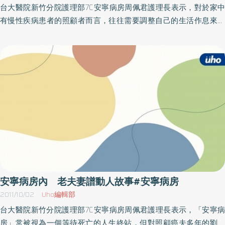
悲傷往事。當一位志工說他至今還無法走出喪子之痛時，家屬們雖
台大醫院新竹分院護理部7C安寧病房周佩君護理長表示，對於家中
然跟著痛哭卻未因此更加低潮，反而因為「同是天涯淪落人」的感
有慢性疾病患者的照顧者而言，往往需要調整自己的生活作息來提
同身受，讓悲傷的遺族從每一個不同的人生苦水中，各自獲得生命
供必要之照護，長期的壓力負荷潛藏著身心健康的風險，有鑑於主
的滋養與成長。看著家屬活動後的改變，將鞭策著安寧團隊每位成
要照顧者健康的重要性，台大醫院新竹分院安寧病房特別提供「喘
員繼續走下去的動力，落實安寧療護之四全照顧理念。※新聞內容
息服務」，即安寧病房的醫護人員會主動針對主要照顧者進行評估
照片由成大醫院提供。國外專家分享豐富母乳哺育經驗！ 盼大幅
與瞭解，對於高負荷的照顧者會提供照護協助，甚至協助就醫治
提昇國內水準http://www.uho.com.tw/hotnews.asp?
療，目的在於使主要照護者可獲得短暫休息的機會，預防照顧者成
aid=13319&HN_Yr=0&HN_Mon=0光也可以治療癌症 新技術免受化
為下一位受照顧者，減輕照護者的負擔，讓照護者及其家人能走更
療痛苦http://www.uho.com.tw/hotnews.asp?
長遠的路。病房內的越南籍看護阿紅與印尼籍阿娣來台多年，一直
aid=13317&HN_Yr=0&HN_Mon=0室內空氣品質管理法通過 燒肉店
把病人當成自己親人照顧，噓寒問暖、陪伴在側，對病人關心程度
內空氣差恐開罰http://www.uho.com.tw/hotnews.asp?
遠超過雇主關係，雖然兩位老人因病重虛弱、意識不清，但是她們
aid=13316&HN_Yr=0&HN_Mon=0
總有辦法細心地一匙一匙餵完大半碗的牛奶或稀飯，也未曾發生嗆
到或嘔吐的情形。她們比任何人都還要認真學習照顧病人的技巧，
每天早上一定確實清潔身體、更衣、定時翻身、換尿布，不管家屬
安寧病房內 老夫妻譜動人故事#安寧病房
是否前來，從不偷懶怠惰，讓已臥床多時的阿公及阿嬤身上一點異
2011/10/02
Uho編輯部
味也沒有，她們照顧病人的用心及認真，令安寧病房醫療團隊讚嘆
台大醫院新竹分院護理部7C安寧病房周佩君護理長表示，「安寧病
不已，也非常感動，除了大力稱讚及正向肯定她們為病人的付出，
房」常被視為一個等待死亡的人生終站，但對照顧癌夫多年的劉媽