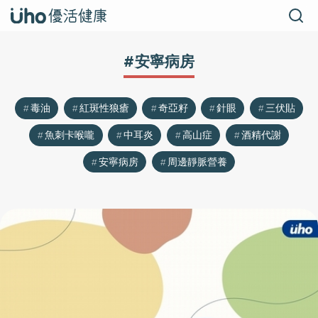
#安寧病房
毒油
紅斑性狼瘡
奇亞籽
針眼
三伏貼
魚刺卡喉嚨
中耳炎
高山症
酒精代謝
安寧病房
周邊靜脈營養