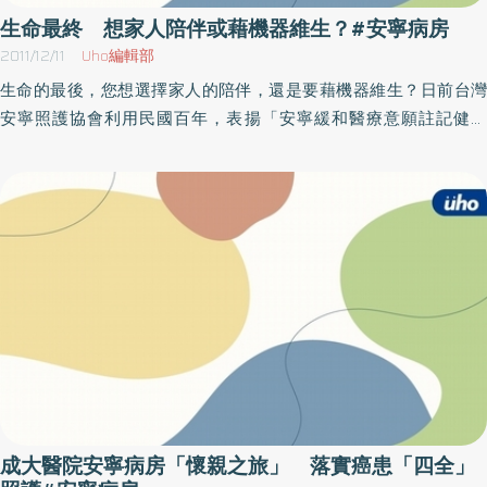
護理之家充滿過節氣氛。
生命最終 想家人陪伴或藉機器維生？#安寧病房
2011/12/11
Uho編輯部
生命的最後，您想選擇家人的陪伴，還是要藉機器維生？日前台灣
安寧照護協會利用民國百年，表揚「安寧緩和醫療意願註記健保
卡」推廣成效優良的機構，全台共十家醫院獲肯定，南部區域級醫
院有大林慈濟醫院入選，醫院表示將持續推動安寧照護，守護末期
病人良好的臨終品質。大林慈濟醫院從民國95年配合衛生署推廣
「安寧緩和醫療意願註記健保IC卡」的活動，在護理人員、醫事人
員、社工及志工的努力下，至今簽署人數已近千人。因推廣成效卓
越，上月榮獲行政院衛生署頒發「優秀團體獎」，讓長期投注心血
的所有醫護同仁感到十分興奮，也期許讓更多末期病人能在臨終前
獲得良好的照顧。大林慈濟醫院安寧共照護理師何玉雲扮演重要的
角色。為了推廣安寧緩和治療，前後在社區、學校或是志工進行了
上百場的宣導活動，也協助將民眾簽署的意願書寄回台灣安寧照護
協會，增加民眾意願。成大護理系畢業的她，在安寧病房工作已經
十年，替末期病人發聲是支持她一路走來的原因之一，為了讓病人
成大醫院安寧病房「懷親之旅」 落實癌患「四全」
能夠舒適、減輕痛苦，還特別去學了芳香療法，藉由精油按摩讓病