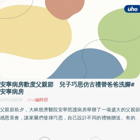
太翁瑩蕙曾擔任營養師，她準備正港的台灣土鳳梨醬、用起司做成
的蛋黃，讓大家吃出美味，有沒有太多熱量的負擔。考量到參加活
動的人多是第一次嘗試做月餅，醫院骨科醫師簡瑞騰的另一半翁瑩
惠，循序漸進地讓來的人先做比較簡單的鳳梨酥和冰皮月餅，然後
才做蛋黃酥。她事先將比較繁複手工的內餡處理和外皮先做好，病
人只要負責包內餡或揉壓造型，雖然看起來簡單，但做起來也不太
容易，讓許多人直呼原來做月餅這麼難。家住台南的楊小姐也特別
和從台北過來的妹妹一起動手做月餅，打算親手送給躺在病床上的
爸爸。她說，自己也是第一次嘗試做月餅，沒想到蛋黃酥這麼難
做，感覺內餡很黏，很難把它包好。「加了五穀粉比較好脫模」，
翁瑩惠不藏私的教導每一個人小撇步，讓大家越來越熟練，成品看
安寧病房歡度父親節 兒子巧思仿古禮替爸爸洗腳#
起來不輸給外面賣的。高齡八十一歲的簡阿嬤看到很熱鬧，特別跑
安寧病房
來共襄盛舉，年紀雖大，包起內餡也是手腳俐落，感覺不出來是第
2011/08/06
Uho編輯部
一次做月餅。她說，感覺很趣味，而且手工做的味道一定不會輸給
父親節前夕，大林慈濟醫院安寧照護病房舉辦了一場盛大的父親節
外面，拿去給老伴吃也比較有誠意。如何讓病人也能安心的吃，翁
感恩茶會，讓家屬們發揮巧思，自己設計不同的禮物贈送。有的人
瑩惠在材料上做變化。鳳梨酥是利用傳統土鳳梨製作的醬，除了營
效仿古禮來替臥病在床的爸爸洗腳，另外也有病人自己準備貼心小
養，味道也特別道地，跟一般使用冬瓜醬的甜膩不同。外皮也加入
禮物，獻給長期照顧自己的爸爸，場面溫馨感人，更讓癌末病患感
杏仁粉，能幫助病人止咳化痰。蛋黃酥則是使用了素蛋黃，用起司