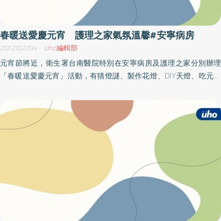
座時間：101年05月05日〈六〉10：30～11：30講座地點：一樓思
源廳（講座資訊由亞東醫院提供）
春暖送愛慶元宵 護理之家氣氛溫馨#安寧病房
2012/02/04
Uho編輯部
元宵節將近，衛生署台南醫院特別在安寧病房及護理之家分別辦理
「春暖送愛慶元宵」活動，有猜燈謎、製作花燈、DIY天燈、吃元宵
等活動，關懷護理之家長輩及安寧病房病友，陪伴長輩、病友及家
屬提前度過溫馨的元宵節。台南醫院特別選在3日上午10時至中午12
時，在安寧病房，由社服室楊玲惠社工及志工伙伴們設計天燈，利
用過年紅包袋，廢物利用將紅包袋八個對摺，並加上葉玲玲志工連
夜趕工的中國結及流蘇，在員工及志工協助下，病友、家屬認真完
成作品，展現Q版的天燈，寫上願望，高掛牆上。另外在護理之家方
面，也準備猜燈謎及製作燈籠活動，事先安排許多有趣燈謎，護理
之家長輩踴躍舉手參與，猜中者還有精美禮物，讓長輩們體驗元宵
節熱鬧氣氛，除此之外還精心設計適合長輩們手部活動的燈籠彩繪
及黏貼佈置，在工作人員及志工協助之下，製作一個個獨一無二的
美麗燈籠，完成之後掛在護理之家中各角落，佈置應景的燈海，讓