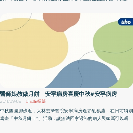
也替她們和病人一同拍照，護貝後以相框裱褙贈送，主治醫師韋至
媽而言，若沒台大新竹分院安寧照護團隊協助，她可能早已崩潰。
信在查房時也特別當面嘉許及感謝阿紅及阿娣，更請護理人員訂了
今年六月把丈夫送進安寧病房的她有感而發，「來這裡是對的」。
台灣特色飲品珍珠奶茶請她們喝，護理師呂秀惠體恤阿娣感冒還特
84歲的劉先生於99年診斷出十二指腸壺腹癌症之後，病情急轉直
地為她訂熱飲，讓她們倆人感受到台灣的溫暖與人情味。為了鼓勵
下，四處求醫最後仍然無法改善，由醫學中心轉回新竹進行安寧治
及慰勞她們的辛勞，在取得病人家屬的同意之下，日前某天晚上由
療，當劉媽媽獲知丈夫的病況時，幾乎崩潰、終日以淚洗面，甚至
周佩君護理長帶著她們與60位病友一同至電影院看電影《活個痛
開始不吃不喝不睡，害怕自己一睡下去就看不見病人，數度出現自
快》，由院方出資僱請照顧服務員代為照顧阿公及阿嬤。這些種種
殺意念。有鑑於發現劉媽媽的哀傷情緒，台大新竹分院安寧病房護
正向的鼓勵簡直讓她們不敢相信，開心的睡不著覺，她們說當看護
理師呂秀惠把握病人還清醒的時刻，引導病人與家屬親吻擁抱，鼓
這麼多年來從來沒有人對自己這麼好，不但不把她們當佣人看，還
勵互相說出「我愛你」。劉媽媽表示阿公是一位傳統的客家男性，
這麼重視及關心她們。周佩君護理長表示，因照顧者的健康狀態會
二個人在一起60年來從未說過一句「我愛你」，沒想到能在最後的
影響照護品質，所以照顧者的健康狀態不容忽視。此外，身心健康
階段聽到他說出來，覺得非常窩心，安寧照護團隊也替從來沒有一
是同等重要，像阿娣和阿紅這種真心付出的異鄉人，相信也是受到
起拍照的他們拍下許多親密合照，其孫女甚至協助二人換上情侶
醫師娘教做月餅 安寧病房喜慶中秋#安寧病房
雇主及醫護人員的同理心對待，才能讓她們繼續陪伴及照護病人。
裝，合照中的他們就像一般陷入熱戀中的小情侶，羨煞旁人。延伸
2011/09/09
Uho編輯部
閱讀「安寧病房」：http://www.uho.com.tw/sex.asp?aid=12529
中秋團圓腳步近，大林慈濟醫院安寧病房過節氣氛濃，在日前特別
籌畫「中秋月餅DIY」活動，讓無法回家過節的病人與家屬可以親自
動手做出可口的冰皮月餅、鳳梨酥與蛋黃酥。教大家製做的醫師太