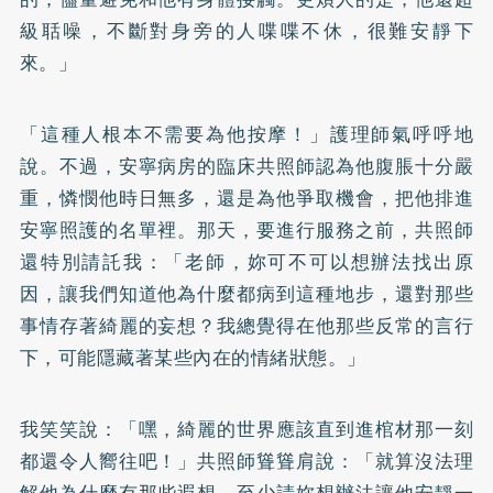
級聒噪，不斷對身旁的人喋喋不休，很難安靜下
來。」
「這種人根本不需要為他按摩！」護理師氣呼呼地
說。不過，安寧病房的臨床共照師認為他腹脹十分嚴
重，憐憫他時日無多，還是為他爭取機會，把他排進
安寧照護的名單裡。那天，要進行服務之前，共照師
還特別請託我：「老師，妳可不可以想辦法找出原
因，讓我們知道他為什麼都病到這種地步，還對那些
事情存著綺麗的妄想？我總覺得在他那些反常的言行
下，可能隱藏著某些內在的情緒狀態。」
我笑笑說：「嘿，綺麗的世界應該直到進棺材那一刻
都還令人嚮往吧！」共照師聳聳肩說：「就算沒法理
解他為什麼有那些遐想，至少請妳想辦法讓他安靜一