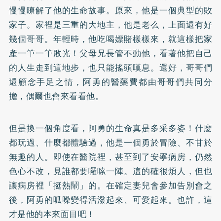
慢慢瞭解了他的生命故事。原來，他是一個典型的敗
家子。家裡是三重的大地主，他是老么，上面還有好
幾個哥哥。年輕時，他吃喝嫖賭樣樣來，就這樣把家
產一筆一筆敗光！父母兄長管不動他，看著他把自己
的人生走到這地步，也只能搖頭嘆息。還好，哥哥們
還顧念手足之情，阿勇的醫藥費都由哥哥們共同分
擔，偶爾也會來看看他。
但是換一個角度看，阿勇的生命真是多采多姿！什麼
都玩過、什麼都體驗過，他是一個勇於冒險、不甘於
無趣的人。即使在醫院裡，甚至到了安寧病房，仍然
色心不改，見誰都要囉嗦一陣。這的確很煩人，但也
讓病房裡「挺熱鬧」的。在確定妻兒會參加告別會之
後，阿勇的呱噪變得活潑起來、可愛起來。也許，這
才是他的本來面目吧！