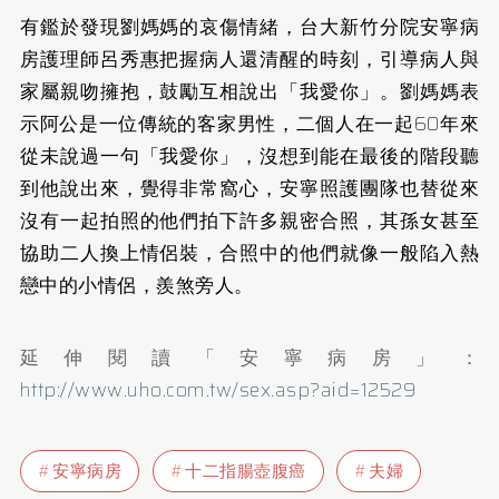
有鑑於發現劉媽媽的哀傷情緒，台大新竹分院安寧病
房護理師呂秀惠把握病人還清醒的時刻，引導病人與
家屬親吻擁抱，鼓勵互相說出「我愛你」。劉媽媽表
示阿公是一位傳統的客家男性，二個人在一起60年來
從未說過一句「我愛你」，沒想到能在最後的階段聽
到他說出來，覺得非常窩心，安寧照護團隊也替從來
沒有一起拍照的他們拍下許多親密合照，其孫女甚至
協助二人換上情侶裝，合照中的他們就像一般陷入熱
戀中的小情侶，羨煞旁人。
延伸閱讀「安寧病房」：
http://www.uho.com.tw/sex.asp?aid=12529
安寧病房
十二指腸壺腹癌
夫婦