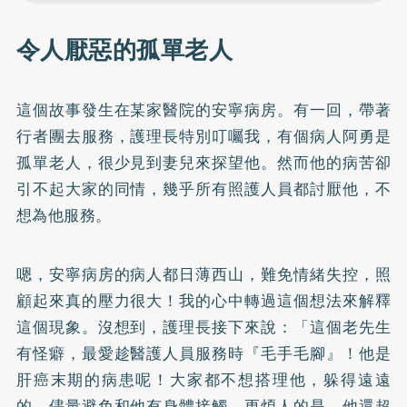
令人厭惡的孤單老人
這個故事發生在某家醫院的安寧病房。有一回，帶著
行者團去服務，護理長特別叮囑我，有個病人阿勇是
孤單老人，很少見到妻兒來探望他。然而他的病苦卻
引不起大家的同情，幾乎所有照護人員都討厭他，不
想為他服務。
嗯，安寧病房的病人都日薄西山，難免情緒失控，照
顧起來真的壓力很大！我的心中轉過這個想法來解釋
這個現象。沒想到，護理長接下來說：「這個老先生
有怪癖，最愛趁醫護人員服務時『毛手毛腳』！他是
肝癌末期的病患呢！大家都不想搭理他，躲得遠遠
的，儘量避免和他有身體接觸。更煩人的是，他還超