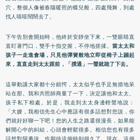
穴，整個人像被春陽暖照的蝶兒般，四處飛舞，到處
找人嘻嘻鬧鬧去了。
下午告別會開始時，他終於安靜坐下來，一雙眼睛直
直盯著門口，雙手十指交握，不停地搓揉。
當太太和
孩子一走進會場，只見他彈簧般地立即從椅子上蹦起
來，直直走到太太跟前，「撲通」一聲就跪了下去。
這舉動讓大家都十分錯愕，太太似乎也手足無措地呆
站在那。我和共照師商量了一下，決定讓他和太太、
孩子私下相處。於是，我走到太太身邊輕聲地說：
「大嫂，我相信先生心中應該有很多話想對您說，你
們就好好聊一下吧！您的人生之路還很漫長，如果能
解開心中的糾結，心頭會輕鬆很多。相信您也有很多
話想對阿勇說，也期待這個時刻很久了。現在，這個