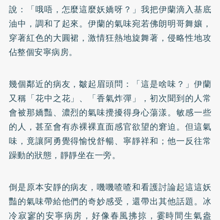
說：「哦唔，怎麼這麼妖嬌呀？」我把伊蘭滴入基底
油中，調和了起來。伊蘭的氣味宛若佛朗明哥舞孃，
穿著紅色的大圓裙，激情狂熱地旋舞著，侵略性地攻
佔整個安寧病房。
幾個鄰近的病友，皺起眉頭問：「這是啥味？」伊蘭
又稱「花中之花」、「香氣炸彈」，初次聞到的人常
會被那嬌豔、濃烈的氣味攪擾得身心蕩漾。敏感一些
的人，甚至會有赤裸裸直面感官欲望的窘迫。但這氣
味，竟讓阿勇覺得愉悅舒暢、寧靜祥和；他一反往常
躁動的狀態，靜靜坐在一旁。
倒是原本安靜的病友，嘰嘰喳喳和看護討論起這這妖
豔的氣味帶給他們的奇妙感受，還帶出其他話題。冰
冷寂寥的安寧病房，好像春風拂掠，霎時間生氣盎