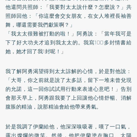
他還問共照師：「我要對太太說什麼？怎麼說？」共
照師回他：「你這麼會交女朋友，在女人堆裡長袖善
舞，哪還需要我們獻策啊？」
「我太太很難被打動的啦！」阿勇說：「當年我可是
下了好大功夫才追到我太太的。我寫100多封情書給
她，她才回了我1封呢！」
我了解阿勇渴望得到太太諒解的心情，於是對他說：
「大哥，你之前就是說了太多話，留下一堆未曾兌現
的允諾，這一回你試試用行動來表達心意吧！」告別
會那天早上，阿勇跟我要了上回讓他心情舒暢、消解
腹脹的精油，說那精油會給他帶來勇氣。
於是我調了伊蘭給他，他深深嗅吸著，嘆了一口氣，
露出燦爛的微笑。然後，他把伊蘭塗在胸口、太陽