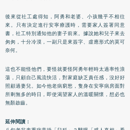
後來從社工處得知，阿勇和老婆、小孩幾乎不相往
來。只有決定進行安寧療護時，需要家人簽署同意
書，社工特別通知他的妻子前來。據說她和兒子來去
匆匆，十分冷漠，一副只是來簽字、虛應形式的莫可
奈何。
這也不能怪他們，要怪就要怪阿勇年輕時太過率性浪
蕩，只顧自己風流快活，對家庭缺乏責任感，沒好好
照顧過妻兒。如今他老病窮愁，隻身在安寧病房面對
所剩無多的時日，即使渴望家人的溫暖關懷，想必也
無顏啟齒。
延伸閱讀：
八旬老翁患重病竟掛「兒科」？醫曝「感人真相」看