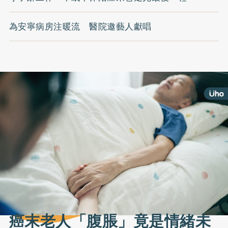
為安寧病房注暖流 醫院邀藝人獻唱
癌末老人「腹脹」竟是情緒未