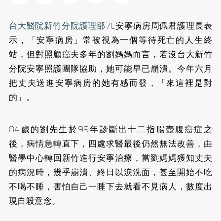
台大醫院新竹分院護理部
7C安寧病房周佩君護理長表
示，「安寧病房」常被視為一個等待死亡的人生終
站，但對照顧癌夫多年的劉媽媽而言，若沒台大新竹
分院安寧照護團隊協助，她可能早已崩潰。今年六月
把丈夫送進安寧病房的她有感而發，「來這裡是對
的」。
84歲的劉先生於99年診斷出十二指腸壺腹癌症之
後，病情急轉直下，四處求醫最後仍然無法改善，由
醫學中心轉回新竹進行安寧治療，當劉媽媽獲知丈夫
的病況時，幾乎崩潰、終日以淚洗面，甚至開始不吃
不喝不睡，害怕自己一睡下去就看不見病人，數度出
現自殺意念。