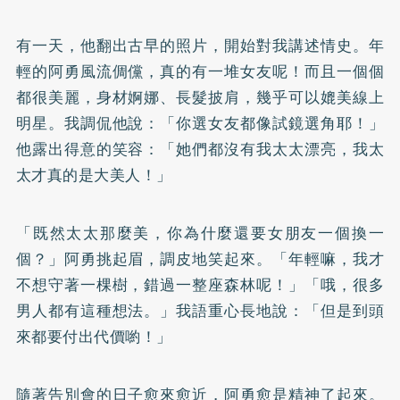
有一天，他翻出古早的照片，開始對我講述情史。年
輕的阿勇風流倜儻，真的有一堆女友呢！而且一個個
都很美麗，身材婀娜、長髮披肩，幾乎可以媲美線上
明星。我調侃他說：「你選女友都像試鏡選角耶！」
他露出得意的笑容：「她們都沒有我太太漂亮，我太
太才真的是大美人！」
「既然太太那麼美，你為什麼還要女朋友一個換一
個？」阿勇挑起眉，調皮地笑起來。「年輕嘛，我才
不想守著一棵樹，錯過一整座森林呢！」「哦，很多
男人都有這種想法。」我語重心長地說：「但是到頭
來都要付出代價喲！」
隨著告別會的日子愈來愈近，阿勇愈是精神了起來。