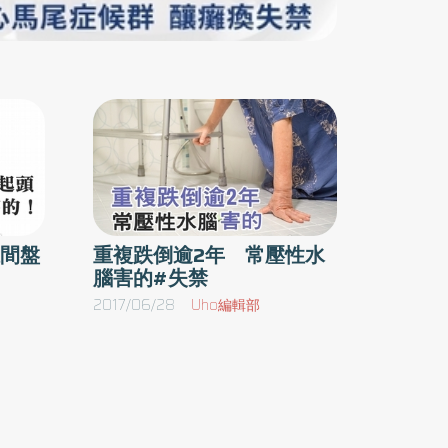
不得輕忽嚴重性。臨床上，一名50歲男性，因工
作緣故導致頸椎第四到第五椎間盤有突出現象，
就醫治療，接受牽引復健約半年，期間症狀仍反
覆發作，直到改採以小針刀治療後，因受傷範圍
較大，因此療程約七至八次，治療後症狀已舒
緩；另名30歲女性，同樣也因工作姿勢不佳，引
發椎間盤突出，不僅因壓迫手臂及肩頸導致手指
麻痛，甚至已嚴重影響睡眠品質，醫師建議開刀
治療，但擔心手術風險，因此嘗試小針刀治療
間盤
重複跌倒逾2年 常壓性水
腦害的#失禁
後，順利舒解症狀。小針刀鬆解不正常組織 助
病患擺脫不適治療上，西醫會先評估症狀是否嚴
2017/06/28
Uho編輯部
重，若屬於輕微者，則採以復健治療，但因治療
時間較久加上療效有限，部分醫師也會建議病患
採以人工椎間盤置換手術治療；楊龍駿醫師解
釋，手術後仍有風險存在，對於部分病患不見得
能完全解決病症，也使得臨床上許多病患寧可選