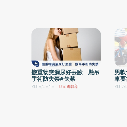
感，連小便的感覺變得遲鈍，才至醫院就醫。經
牌包大人台灣在地深耕30周年，秉持著「安心
當日隨即安排緊急手術予以減壓，術中取出長達
賴，一路陪伴」的理念，一路陪伴照顧家庭，
液的感覺有恢復，但因為神經受損嚴重，麻木和
為解決長輩的失禁照護而努力，更鼓勵長者們
目前還在接受術後的復健治療中。好發族群為4
過日常復健微運動，維持一定程度的生活機能
群的好發族群為40歲以上，經常坐在辦公室的
同時給予照護者與被照護者支持，因此更發起
台灣銀髮族活動指數調查，深入了解照護者與
椎間盤突出的病人都是高危險群。部立苗栗醫院
照護者的實際需求。 根據調查顯示，近九成銀髮
體在腰椎一、二節以上是所謂的脊髓，以下就變
長輩並非不喜歡外出，導致不外出是因有健康
的「馬尾」，如果這個部位受到嚴重的壓迫，
題，而其中約有47%長輩有如廁/失禁問題，即
搬重物突漏尿好丟臉 懸吊
男軟
狀，嚴重一點，臀部地方會刺痛麻木，最後無知
手術防失禁#失禁
車要
是日常買菜都深受其困擾，穿脫不便、明顯
無感覺的狀況，甚至下半身癱瘓，此症候群通常
痕、悶熱不舒服，尊嚴掃地難為情更是銀髮長
2019/08/16
Uho編輯部
2017/
椎第五節及薦椎第一節間。通常是因腰椎椎間盤
不願意使用紙尿相關產品的重要原因。數據也
他原因包括突然彎下腰拿取重物、外傷、腫瘤及
示，若能解決銀髮長輩如廁問題，能大幅提高
輩們外出意願，約高達93%銀髮長輩願意外出
醫師說明，要診斷馬尾症候群，除了透過醫師詳
動。 台灣維達總監邱煜昌表示：「台灣正逐漸邁
節分布的評估，肌力測試，肌腱反射等），尚須
向「超高齡社會」的轉變，也使現階段65歲以