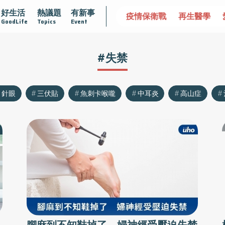
好生活
熱議題
有新事
不孤單
愛不沾黏
守護腺在
疫情保衛戰
再生醫學
GoodLife
Topics
Event
#失禁
針眼
三伏貼
魚刺卡喉嚨
中耳炎
高山症
腳麻到不知鞋掉了 婦神經受壓迫失禁