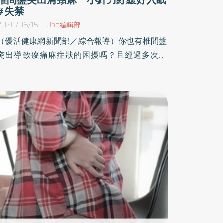
#失禁
2020/06/15
Uho編輯部
（優活健康網新聞部／綜合報導）你也有椎間盤
突出導致痠痛麻症狀的困擾嗎？且經過多次復
健，仍難以紓緩症狀嗎？其實可透過中醫的小針
刀治療，幫助改善症狀；中西醫整合醫師楊龍駿
指出，當長期不自覺處於低頭狀態、頸部扛重物
且瞬間扭轉或因車禍等外力撞擊等因素，就可能
埋下椎間盤突出的危險因子，嚴重時不僅會影響
肢體活動，甚至可能失去行動能力。椎間盤突出
壓迫神經 嚴重恐造成失禁椎間盤突出通常發生
於頸部與腰部，以病症發生於頸部而言，包括手
臂、肩頸等神經分布的部位，就會使患者出現酸
麻痛等症狀；楊龍駿醫師補充，若患者發生於腰
部時，則會使腰部以下的大腿或小腿同樣呈現酸
麻痛症狀，嚴重時，可能造成大小便失禁問題，