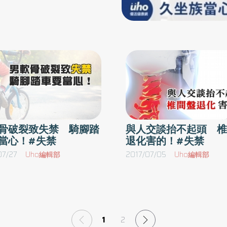
醫師診斷是「馬尾症候群」，
信
經缺損症狀嚴重，只能開刀減壓並固定。進行經
六公分的椎間盤，病人術後尿
並
皮微創骨釘腰椎減壓融合術，復原時間短，隔天
無力的症狀有改善但仍存在，
透
就能下床，脊椎微創手術的優點就是傷口小失血
0歲以上、久坐一族馬尾症候
，
量少，不必破壞大量的肌肉和骨頭，就能做到神
上班一族，而患有脊椎退化和
了
經完全減壓，儘量保有脊椎本身的骨性結構。下
被
背、下肢痠麻 恐坐骨神經受壓迫吳聖文表示，
神經外科吳聖文醫師表示，人
神經受壓迫，腳麻痛是警訊，隨著年紀老化、工
成一條條的神經，也就是所謂
問
作搬重物磨損、運動傷害或車禍意外，導致脊椎
一開始會出現坐骨神經痛的症
便
關節退化形成骨刺，加上脊椎韌帶肥厚增生甚至
骨破裂致失禁 騎腳踏
與人交談抬不起頭 椎
覺，再不處理就會出現大小便
當心！#失禁
退化害的！#失禁
褲
鬆脫，以及椎間盤磨損突出破裂等，造成椎管狹
發生在腰椎四、五節間，或腰
輩
窄滑脫合併神經壓迫，進而導致下肢出現疼痛麻
07/27
Uho編輯部
2017/07/05
Uho編輯部
突出壓迫馬尾神經叢造成，其
顯
的症狀。如果發現有下背部痠痛合併下肢麻痛，
開刀造成的後遺症等。吳聖文
長
甚至有走不遠的情況，可能有椎管狹窄情形，造
活
成坐骨神經壓迫，需要找醫師諮詢診斷並治療，
細的理學檢查外（包括感覺皮
千萬不可以亂服成藥，以免延誤病情。
透過X光，電腦斷層以及核磁
1
2
上