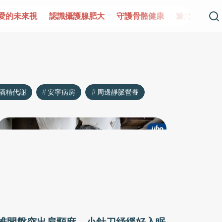
愛的未來視
認識攝護腺肥大
守護骨骼健康
達文西手術專
酒精代謝
安寧病房
周邊靜脈營養
椎間盤突出肩頸麻 小針刀紓緩好入眠