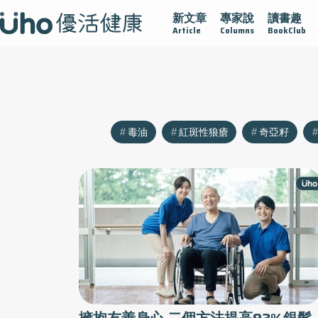
新文章
專家說
讀書趣
大
守護骨骼健康
達文西手術專欄
2025植牙指南
漸凍
Article
Columns
BookClub
毒油
紅斑性狼瘡
奇亞籽
擁抱友善身心 二個方法提高93%銀髮