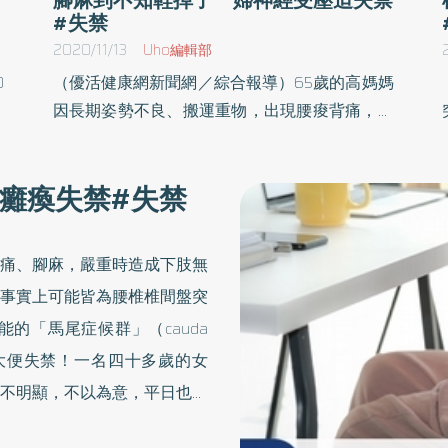
#失禁
2020/11/13
Uho編輯部
0
（優活健康網新聞網／綜合報導）65歲的高媽媽
灣
因長期姿勢不良、搬運重物，出現腰痠背痛，後
與
來麻痛加劇，從臀部延伸到大腿外側及腳背，無
、
法久坐，走不到30公尺就必須休息。雙腳痠麻、
癱瘓失禁#失禁
、
刺痛感一來，就像是腳穿上厚襪子，幾乎沒有感
迴
覺，有次甚至鞋子掉了也沒發現，症狀長達10多
年。近來她不僅無法正常走路，還大小便失禁。
痛、腳麻，嚴重時造成下肢無
因
擔心手術癱瘓求偏方 反而延誤病情高媽媽擔心
事實上可能皆為腰椎椎間盤突
漏
脊椎手術失敗會癱瘓，遲遲不願接受手術治療，
的「馬尾症候群」（cauda
」
到處尋求偏方、推拿整脊，沒想到疼痛惡化。就
出來、大便失禁！一名四十多歲的女
起
診檢查後發現腰椎第3、4節椎間盤突出、滑脫，
者
合併嚴重椎管狹窄，神經壓迫情況很嚴重，細細
不明顯，不以為意，平日也沒
的神經柱就像被掐住一樣，加上腎功能差，增加
不良於行，且臀部有麻木刺痛
手術困難度。神經外科醫師吳聖文表示，由於神