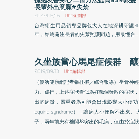
長輩外出意願#失禁
2023/06/16
Uho企劃部
台灣衛生用品領導品牌包大人在地深耕守護3
年，始終關注長者的失禁照護問題，用最懂台
人的心，一路陪伴照顧家庭及幫助新世代長者
照顧者提升生活品質，近日更與各地里民中心
久坐族當心馬尾症候群 釀
長照機構、及連鎖藥局等共同合作，舉辦「提
拉、密、舒健康操」全台巡迴活動，獲得熱烈
2019/09/13
Uho編輯部
響。 根據台灣銀髮族活動指數調查顯示，多數銀
（優活健康網記者張桂榕／綜合報導）坐骨神經
髮族其實是喜好外出活動的，但近6成銀髮族
力、跛行，上述症狀看似為好幾個發散的症狀，
泛健康問題而不願外出，其中47%長者長期受
出的病徵，嚴重者為可能會出現影響大小便功能
尿/失禁問題困擾。有鑑於此，包大人呼籲「動
equina syndrome），讓病人小便解不
齡微運動生活，並邀請感恩活動大使謝祖武一
學習運用「提、拉、密、舒健康操」，鼓勵長
子，兩年前患有椎間盤突出的毛病，但由於症狀
們一起健康活動、「銀」回活力。 衛生用品領導
多加注意保健。日前因腰痠背痛、雙下肢麻痛，
品牌用情感與溫度持續包覆 台灣衛生用品領導品