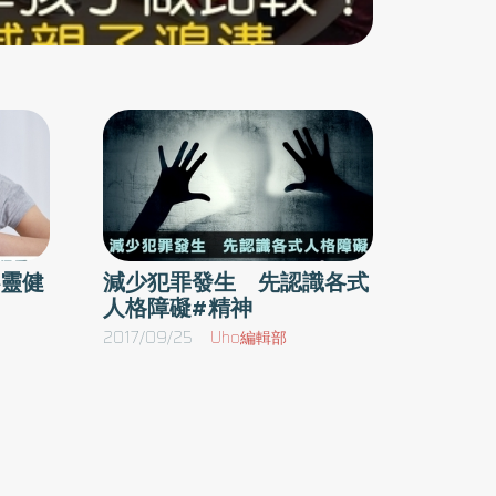
處理方式。在草稿階段如此的不安，還可以一定
程度上理解為玩心。白天的時候，我們也常更改
我們的過程，然後交換東西看看那樣我們喜不喜
歡。但若夢境是跟整體有關，也就是與我們人生
最後想要達成或成為什麼有關，那麼遊戲就要認
真了，而夢可能成為第一個可以改變我們人生的
普遍性不安。由於這樣肆無忌憚的誠實，其門檻
可能很高。也因此，夢境有時帶有教育的性質。
換言之，夢境會逐步帶領著我們，提出一個準則
靈健
減少犯罪發生 先認識各式
人格障礙#精神
性的問題。夢境針對人生中必須做的事 提出相
反的強迫性我們每個人都對下面的場景不感到陌
2017/09/25
Uho編輯部
生：在夢境中我們人在路上，而且跟人有個重要
的約。在赴約的路上，遇到認識的人，時間變得
不太夠。接著我們又開錯路，時間變得更趕，把
車子停在立體停車場的時候，又忽然目睹一件罪
案發生，醒來以後才發現那是星期天晚上看犯罪