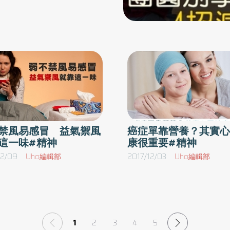
孩子的情緒不是被處理而是被
股
度，避免大腦供血量減少。進食過後，副交感神
道情緒不會被理解，因為怕被
，
經會開始活躍，增加消化道的血流量，促進食物
的小事，往往是孩子世界的大
全
的消化吸收。由於進入消化道的血流量變多，供
很重要的功課，家長不妨多利
紓
應大腦的血流量就會相對減少，最後就會讓人精
助孩子處理情緒的方法：1）不
激
神不濟、昏昏欲睡。有鑑於此，一定要嚴格控制
期
自律神經的運作，避免副交感神經急遽活化。現
子知道你願意理解他生氣的情
定
在所提出的三個訣竅，就是巧妙控制副交感神經
續策略。3）相信孩子處理事
作
的最佳方法。祕訣2）午餐前喝一杯咖啡或綠
次，有沒有其它期待的處理方
9
茶，飯後剛好提神。午餐前喝一杯咖啡或綠茶，
禁風易感冒 益氣禦風
癌症單靠營養？其實心
愈好，千萬不要一廂情願的要
這一味#精神
康很重要#精神
：
可以攝取具有提神作用的咖啡因，而且咖啡因在
敢跟父母講事情。4）親子共
發
進入體內15到30分鐘之後，呈現出的血液濃度最
12/09
Uho編輯部
2017/12/03
Uho編輯部
方法提供建言，列出方法與結
好
高。換句話說，飯後才喝咖啡或綠茶，必須過一
滿足」 建立金錢概念常見孩
深
段時間才能發揮咖啡因的提神作用；若能提早攝
睡
取咖啡因，就能在最適當的時機提神醒腦。此
歲錢被拿走的心情，讓孩子講
少
外，飲用熱咖啡或熱綠茶，能加速咖啡因的吸收
也可以跟大一點的孩子討論存
1
2
3
4
5
練
速度。祕訣3）細嚼慢嚥，製造飽足感。細嚼慢