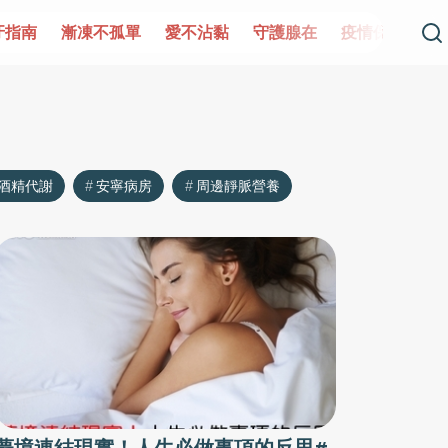
牙指南
漸凍不孤單
愛不沾黏
守護腺在
疫情保衛戰
酒精代謝
安寧病房
周邊靜脈營養
夢境連結現實！人生必做事項的反思#