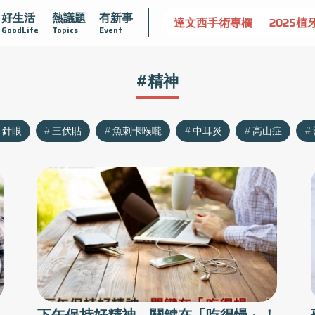
好生活
熱議題
有新事
認識攝護腺肥大
守護骨骼健康
達文西手術專欄
2025植
GoodLife
Topics
Event
#精神
針眼
三伏貼
魚刺卡喉嚨
中耳炎
高山症
下午保持好精神 關鍵在「吃得慢」！