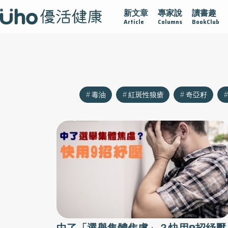
新文章
專家說
讀書趣
沾黏
守護腺在
疫情保衛戰
再生醫學
愛的未來視
Article
Columns
BookClub
毒油
紅斑性狼瘡
奇亞籽
中了「選舉集體焦慮」？快用9招紓壓