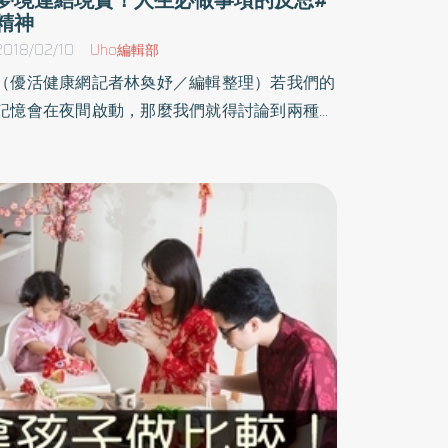
精神
2018/02/10
Uho編輯部
（優活健康網記者林奐妤／編輯整理）若我們的
記憶會在夜間啟動，那麼我們就得討論到兩種不
同類型的未來。在其中的深眠階段，討論的是已
有的目標，以及底下這個問題：過程如何能為了
可能的重複，而同時變得可理解，且最佳化？在
緊接著，以睡夢或快速動眼睡眠開始的階段，所
負責的是我們遠程目標的夢想生活。所有自白天
經歷所獲得的，現在將拼湊出一個更大的關聯
性。夢中會開啟新的靈感泉源 造成不安夢中會
開啟新的靈感泉源，並導致原先看起來理所當然
的事，得以在新的環境及新的景象周遭內被感
受。這樣的重新創作，其目標基本上是為了造成
不安。不安到讓我們至少會保持開放的態度，來
看待固定的方法以及習慣的例行瑣事是否有新的