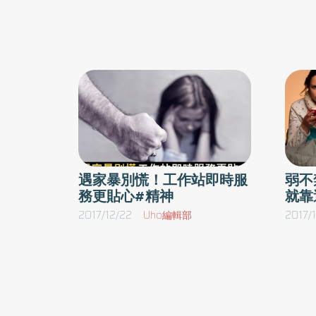
有負面情緒，認為有情緒等於不好、受傷，然而
投，造成觀點對立，甚至引發人心浮動；加上
停止。當他們自組家庭，複製這個模式，孩子知
市大跌、重大交通意外及年金政策改革等問題
罵決定根本不講，將情緒隱藏起來。對大人來說
都明顯牽動民眾的情緒起伏，出現強烈的不安
事。蕭亦伶醫師表示，承接孩子情緒是為人父母
及沒有未來感，引發「選舉集體焦慮」現象。
用寒假期間，親子比較多相處時間，練習4個協
壓9招 緩解憂鬱及焦慮為避免因選舉過度刺
情緒，楊聰財醫師建議，應以平常心度過選舉
要急著教導孩子正確的方式／先試著同理，讓孩
間，也需適時轉移注意力，像進行戶外活動、
緒。2）了解事情完整經過與原因，親子討論後
期運動及出遊放鬆等。除了維持正常的生活
情的能力／讓孩子自己說看看，如果再發生一
息，也應多與親友互動，建議可以搭配「紓壓
遇家暴別慌！工作站即時服
弱不
式。即使天馬行空、無厘頭都好，列出愈多方式
務更貼心#精神
就靠
招」建立正確紓壓方式，緩解憂鬱及焦慮情緒
幫孩子解決，以免跟孩子期待不同，反而以後不
1） 四能／能睡、能吃、能動、能笑2） 四
2017/12/22
Uho編輯部
2017/
同討論，找出孩子最期待的結果／用幽默有趣的
／說、唱、做、寫快樂日記（每天1至3件，最
果，反覆練習改變互動模式。讓孩子學會「延遲
在睡前1小時進行）。3） 平日的放鬆訓練／
呼吸吐氣1天至少80次，早上、中午、晚上、
子為春節壓歲錢大鬧脾氣，家長不妨同理孩子壓
前各至少20次。4） 1週至少運動3天、1次至
出原本的規劃，問孩子的想法、怎麼運用錢。
30分鐘、心跳至少1分鐘130次。5） 睡前訓