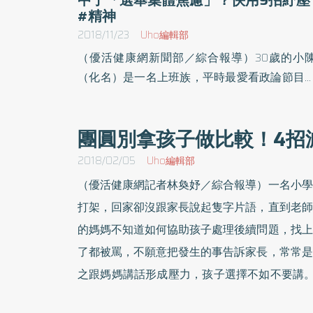
#精神
2018/11/23
Uho編輯部
（優活健康網新聞部／綜合報導）30歲的小
（化名）是一名上班族，平時最愛看政論節目
最近進入選舉倒數，小陳情緒起伏特別明顯，
了大肆宣傳自己支持的候選人，更對競選對手
團圓別拿孩子做比較！4招
支持者惡言批評，甚至因女友支持競選對手而
怒大罵，以分手要脅女友改變。小陳利用社群
2018/02/05
Uho編輯部
體拉票，追蹤新聞，甚至跟網友筆戰，白天無
（優活健康網記者林奐妤／綜合報導）一名小學
專心上班。最後因失眠、焦慮及心情低落，家
打架，回家卻沒跟家長說起隻字片語，直到老師
陪同就醫。因選舉情緒起伏 出現「選舉集體
的媽媽不知道如何協助孩子處理後續問題，找上
慮」開業醫師楊聰財表示，選舉投票日將近，
了都被罵，不願意把發生的事告訴家長，常常是
診患者增2至3成。由於受媒體大幅報導及網路
聞推播影響，讓許多本就熱衷政治的民眾情緒
之跟媽媽講話形成壓力，孩子選擇不如不要講。
沸騰，引發焦慮情緒症狀，嚴重者會因失眠、
緒台中慈濟醫院身心醫學科醫師蕭亦伶指出，上
鬱而影響正常生活。今年台灣的選舉首次加入