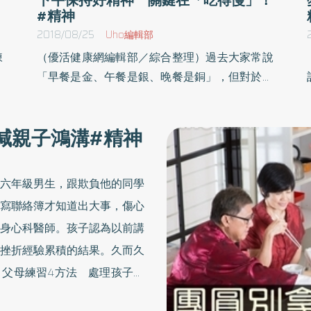
#精神
2018/08/25
Uho編輯部
陳
（優活健康網編輯部／綜合整理）過去大家常說
。
「早餐是金、午餐是銀、晚餐是銅」，但對於飲
除
食分量卻絲毫未提。我認為一天三餐最好的黃金
的
比例就是「早餐：午餐：晚餐＝1：2：1.5」。早
減親子鴻溝#精神
暴
餐吃太飽時，身體為了消化吸收，會讓大量血液
媒
流往內臟，導致大腦血流量降低。上班族必須從
法
一大早火力全開，發揮百分之百的戰鬥力，必須
六年級男生，跟欺負他的同學
人
維持足夠的大腦血流量才行。雖說絕對不能不吃
寫聯絡簿才知道出大事，傷心
焦
早餐，但吃太多也不是一件好事。在一天三餐
身心科醫師。孩子認為以前講
求
中，我習慣午餐吃多一點。午餐選擇自己喜歡的
挫折經驗累積的結果。久而久
新
料理或吃多一點，也能滿足對於飲食的期待與需
更
求。常常有很多人問我：「午餐吃太多，下午工
父母練習4方法 處理孩子情
憂
作時不會精神不濟嗎？」關於這個問題，我提出
一代家長從小被教養時不容許
公
以下三個有效的解決方法：祕訣1）放慢進食速