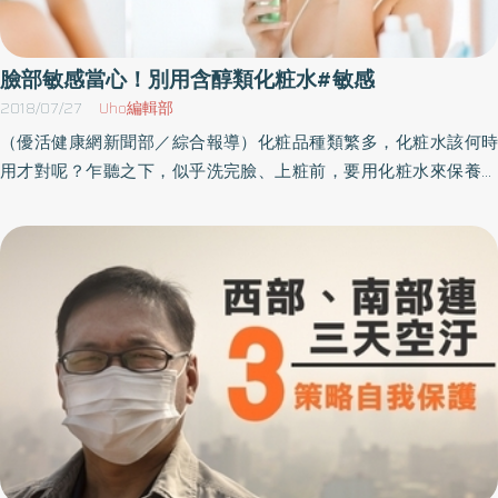
那些擁擠的人潮，孩子是可能成功度過一天的。去佛羅里達的時
候，我們計畫好一天去迪士尼，隔天就在游泳池或海灘放鬆。海灘
上雖然很多人，但空間開闊，所以不擁擠。只要我們能給孩子時間
臉部敏感當心！別用含醇類化粧水#敏感
休息，他的表現就很好，我也是。」妮可說：「我幫孩子避開人潮
2018/07/27
Uho編輯部
的方式，是打電話給我阿姨，說：『妳得把地下室打掃一下，過節
（優活健康網新聞部／綜合報導）化粧品種類繁多，化粧水該何時
的時候我才能把孩子們送到地下室去到處跑，避開其他人。』」其
用才對呢？乍聽之下，似乎洗完臉、上粧前，要用化粧水來保養臉
他人聽她這麼說，都驚訝地張大了嘴巴。「妳打電話叫妳阿姨打掃
部肌膚。衛生福利部食品藥物管理署特別邀請彰化基督教醫院皮膚
地下室？她沒生氣嗎？」愛麗卡懷疑地問。「我阿姨人很好的，她
部光照治療科主任邱足滿，為大家說明使用化粧水的正確知識。化
清理了一下，所以每個人都玩得很開心，她還邀請我們明年再去
粧品號稱的收斂毛孔 大多僅是吸附油脂彰化基督教醫院皮膚部光
呢。如果她沒打掃，我就會帶孩子晚點到早點走。」愛麗卡驚訝地
照治療科邱足滿主任說明，化粧水的用途是再次清潔皮膚、收斂皮
搖搖頭，「我沒有妮可那麼有勇氣，我們下週要去我姐姐家吃感恩
膚。以往臉部清潔產品的清潔力較弱，所以會殘留較多油脂在臉
節晚餐，我已經準備了一個背包，裡面放了四本孩子最喜歡的書、
上，影響上粧的效果。由於化粧水多含有醇類，用化粧棉吸附後擦
一袋黏土和一個桌遊。如果孩子們開始發瘋，我都準備好了。」
拭皮膚時，會帶走油脂，產生「再次清潔」的感覺，而醇類揮發帶
「逢年過節的時候，我從來不帶孩子去購物。」潔西卡說，「我會
來清涼感，會有收斂毛孔的假象。隨著化粧品的進步與演變，現代
等到有人能照看他們的時候再去，有時候我會找保母和鄰居或朋友
洗臉產品的清潔力已足夠，根本不需要「再次清潔」。皮膚科門診
互相幫忙照顧孩子。因為過節時，商品會比平時更豐富，擺得更密
中，常見臉部敏感性皮膚的患者，往往因清潔過頭才出現不適症
集，那種刺激會壓得我喘不過氣，我也會失去耐性。孩子在家裡會
狀。化粧品號稱的收斂毛孔，大多是透過能吸附油脂的成分，例如