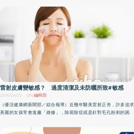
準潔牙的步驟，幾天後牙齦組織恢復牙齒適應後就會緩解了。而牙
依據環保署資料顯示，昨日晚間起東北季風再增強，中南部地區空
壓力與損害也會讓肌膚變的更加脆弱，同時加速自由基的產生導致
周破壞很嚴重的病人，則需要比較長時間讓牙齒適應，同時應尋求
氣品質指標「橘色」提醒，敏感族群早上出門要多注意個人衛生安
老化。想要反轉逆齡肌，找回年輕肌齡，水蓮花複合因子Sepicalm
專業牙周病科醫師的後續治療。郭祉吟醫師表示，如果民眾可以遵
全。如果因為空屋而選擇不出門，也要注意室內空氣流通，加強空
VG可以做到！ 除了有效的對抗外界的紫外線所帶來的侵害，達到舒
循正確潔牙步驟，定期回診檢查牙齒同時洗牙，當然在看診過程中
氣品質維護，才不會影響工作效率。定期檢測二氧化碳濃度 有效
緩與防禦的作用，也可保護時常曝曬於陽光底下皮膚的健康，因為
可以減少很多不適，也可以讓口腔更加健康！
預防空氣差問題南投醫院環保專責人員劉婉甄表示，每人每天約有8
當太陽照射時，水蓮花複合因子Sepicalm VG還能鎖住水分，保持皮
至9成的時間處於室內環境中，室內空氣品質的好壞，對人體健康及
膚澎潤感，等於是敏感肌的救星。 （水蓮花複合因子 Sepicalm VG
工作效率影響甚鉅，加強室內空氣品質的維護、減少污染來源刻不
可有效的對抗外界的紫外線所帶來的侵害，達到舒緩與防禦的作
容緩。醫院可以定期自主檢測院區內的二氧化碳濃度，針對巡檢不
用。 圖 片提供優活健康網） 保養品成分天然單純 切勿選擇來路不
良的地點，有效預防並解決室內空氣品質問題，提供民眾更健康、
明的成分 皮膚科醫師徐常捷表示，植物性複合因子的保養品，可適
更舒適的醫療環境。有慢性呼吸道疾病患者應減少出門次數胸腔內
用於一般健康膚質，依自身的需求選擇適合的保養品，植物萃取出
科主任施志宏表示，PM2.5顆粒超細小的特性，可侵入人體肺泡造
來製作而成的保養品，依植物不同的特性而有不同的效用，像是甘
雷射皮膚變敏感？ 過度清潔及未防曬所致#敏感
成全身性的危害，當PM2.5進入人體後在肺部吸收，容易形成慢性
草有類似消炎的作用，茶樹則是有抑菌的效果等。 徐常捷醫師表
2016/04/25
Uho編輯部
支氣管炎、細支氣管擴張、肺水腫或是支氣管纖維化等症狀，使慢
示，若本身是屬於敏感肌，要注意避免成分過於複雜以防刺激肌
（優活健康網新聞部／綜合報導）近幾年醫美雷射正夯，許多追求
性呼吸道疾病症狀加劇，嚴重時可能會導致呼吸衰竭、危及生命。
膚，選擇保養品時，可先從小部分肌膚或是從較不敏感區域試用看
美麗的女孩常會進廠「維修」，除斑除痘或是針對毛孔粉刺的困擾
醫師提醒，有慢性呼吸道疾病(例如氣喘、慢性肺阻塞疾病)之患者在
看有無過敏反應，保養品成分盡量天然單純，切勿選擇來路不明的
改善，但是頻頻上醫美診所用雷射來保養肌膚，術後卻沒有做好居
空氣汙染嚴重時，應減少出門次數，在室內也要做好空氣品質管
成分，保養品就像穿衣服一樣要穿得剛剛好，穿的太厚重，皮膚不
家照護任其日曬，肌膚雖然短暫解決瑕疵問題，長期下來卻變成敏
理，以保護呼吸道及肺部遭受侵害。出外戴口罩 注意健康維護洪
透氣恐致阻塞或過敏，依照個人膚質選擇，太複雜的成分都只是增