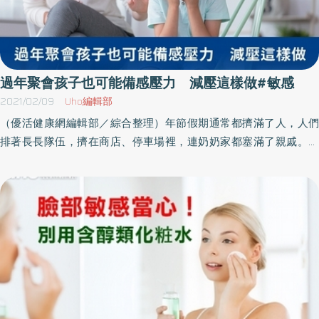
過年聚會孩子也可能備感壓力 減壓這樣做#敏感
2021/02/09
Uho編輯部
（優活健康網編輯部／綜合整理）年節假期通常都擠滿了人，人們
排著長長隊伍，擠在商店、停車場裡，連奶奶家都塞滿了親戚。在
人群中，高需求小孩會被一連串感官衝擊轟炸，就像個人形海綿一
樣，吸收著身邊成人的情緒壓力。高需求小孩還會吸收火雞和馬鈴
薯泥的氣味混合著香水味和汗味、閃爍的燈光、刺耳的音樂、叮叮
噹噹的鈴聲，還有歌聲、咒罵聲和嘰嘰喳喳的聊天聲。幾分鐘之
內，他們就會被身體裡的感覺淹沒，有些乾脆身體一軟，癱在我們
腳邊啜泣，有些則是徹底解放、尖叫、哀嚎或者瘋狂奔跑。「我們
都知道不能一輩子躲避人群，」我對大家說，「所以，要怎麼幫助
孩子應對這件事呢？」教養案例：幫助孩子應對假期人潮的不同方
法麥克說：「我們家已經學會避開一些人群了。我發現，如果沒有