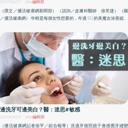
2017/04/27
Uho編輯部
門窗，以減少細懸浮微粒(PM2.5)暴露。2） 應減少在戶外活動時
（撰文／優活健康網新聞部） （諮詢／皮膚科醫師 徐常捷） （圖
間，或改變運動型態，尤其是老人及兒童，或慢性呼吸道疾病患
／優活健康網） 年輕是每個女性想要的，年過 50 的美魔女涂善妮最
者。3） 生活作息規律，適當運動，維持身體健康狀態。
近復出，與年輕時無差別，美麗依舊；談到永保青春的秘密，除了
永保年輕的心、不吃加工食品、平常盡量素顏外，更重要的是保養
從簡。國外研究發現，天然植物性複合因子──水蓮花複合因子
Sepicalm VG 能幫助皮膚抵抗外力、陽光、熱或化學性的侵害，是
抗老回春的關鍵，由內而外活化肌底，逆轉青春讓肌膚如獲新生，
並能有效抵抗自由基對皮膚的傷害，促進肌膚膠原蛋白的合成及增
生，進一步減少皺紋的產生，增加肌膚的防禦力和預防老化現象，
也適合敏感及受損肌膚。 （水蓮花複合因子 Sepicalm VG 由內而外
活化肌底，能有效抵抗自由基對皮膚的傷害，並促進肌膚膠原蛋白
的合成及增生，減少皺紋的產生，增加肌膚的防禦力和預防老化現
象。 圖片提供／優活健康網） 水蓮花複合因子 Sepicalm VG 修護皮
脂膜、消除發炎 不論是化學性或太陽造成的侵害都可能對皮膚造成
邊洗牙可邊美白？醫：迷思#敏感
細微的傷害，長久累積下來就會導致肌膚失去活力。萃取自蓮花的
2017/03/29
Uho編輯部
水蓮花複合因子 Sepicalm VG 含單寧酸，有些微的抗菌特性，有助
（優活健康網記者徐平／綜合報導）洗過牙後照鏡子會感覺牙縫變