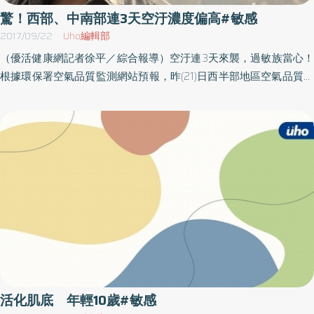
過得更好。」每一種情況、每個孩子都需要不同的遠離刺激的方
矽靈、各種粉體達到效果，吸附油脂後，毛孔變得不明顯，也不會
驚！西部、中南部連3天空汙濃度偏高#敏感
法。潔西卡的方法是乾脆不帶孩子出門購物，麥克的方法是減少暴
臉泛油光，然而其實這類化粧品並無法減少出油，更無法使毛孔縮
2017/09/22
Uho編輯部
露在人群中的機會，妮可的方法是創造一個內向孩子專用或暫停的
小！洗臉清潔力太強 再用醇類化粧水更加破壞皮膚如果洗臉產品
（優活健康網記者徐平／綜合報導）空汙連3天來襲，過敏族當心！
空間，愛麗卡的方法是帶一些舒緩、平靜的活動道具。不管做什麼
的清潔力太強，會破壞臉部正常皮膚所需的皮脂膜，也破壞皮膚需
根據環保署空氣品質監測網站預報，昨(21)日西半部地區空氣品質為
樣的決定都好，只要提前想一想，並採取必要的行動幫助孩子成功
要維持健康的弱酸性，若再使用含有醇類的化粧水，形同再次破壞
對敏感族群不健康，局部地區對所有族群不健康；今、明( 22、23)2
就行。如果孩子已經大一點了，在擬定計畫的時候要讓他參與。內
皮膚。有些消費者使用化粧水，是因某些產品宣稱添加具美白、保
日，細懸浮微粒(PM2.5)濃度仍有偏高現象。孩童、老年人、呼吸道
向的高需求小孩尤其需要離開人群，安靜地休息一下。和人交談、
濕、抗痘或抗老等功能成分，倒不如直接使用乳液、精華乳即可！
疾病者應避免體力消耗國民健康署提醒，民眾若有不適，如眼痛、
聽人說話、回答問題，對內向者來說都很耗力氣。當父母知道孩子
因為化粧水中含量最多的是水，即使添加前述成分，含量都極少。
咳嗽或喉嚨痛等，應避免戶外活動及體力消耗。敏感性族群如孩
將有很長一段時間，要和一群人在一起的時候，父母需要安排一些
邱足滿主任表次，健康的皮膚最美，想要保有美麗的皮膚，使用的
童、老年人以及患有心臟、呼吸道及心血管疾病的成人，應避免體
能讓孩子從人群中逃離，又不顯得不合群的活動，因為不管孩子多
化粧品種類，還是簡單一點比較好。千萬別花冤枉錢，以為對皮膚
力消耗，尤其是避免戶外活動；有氣喘的人請多留意，出門記得一
麼熟練社交，他依然需要停機時間。如果父母也是內向者，父母也
做正確的事，反而害慘它，甚至變敏感，之後又要花很大的力氣，
定要配戴口罩，也可能增加使用吸入劑的頻率。空氣品質不良的自
會需要個人空間。如果父母或孩子是外向者，他會很享受人群，我
才能使皮膚恢復正常。（資料來源：藥物食品安全週報第660期資
我保護3策略空氣品質隨時變化，民眾可於出門前隨時注意空氣品質
們要注意的是提醒他尊重其他家庭成員的社交界線，注意刺激程
料）
監測訊息(http://opendata.epa.gov.tw)，同時也可以下載空氣品質
度。外向孩子玩得很開心的時候，會很容易忽略暗示而衝破了界
app，讓你在出門前及時查詢、避開空汙濃度高的危險區域以確保健
線。（本文摘自／開啟「高需求小孩」的正向天賦：高敏感、愛爭
康。此外，國民健康署也針對空氣品質不良情形，提供民眾以下自
辯、超固執、情緒強烈...這些讓人抓狂的性格，可以轉化成優勢！／
我保護3策略，謹遵3步驟，出門、在家都安心：1） 建議外出可戴
野人文化）
活化肌底 年輕10歲#敏感
口罩，由戶外進入室內時，記得洗手洗臉、清潔鼻腔，並適當關閉