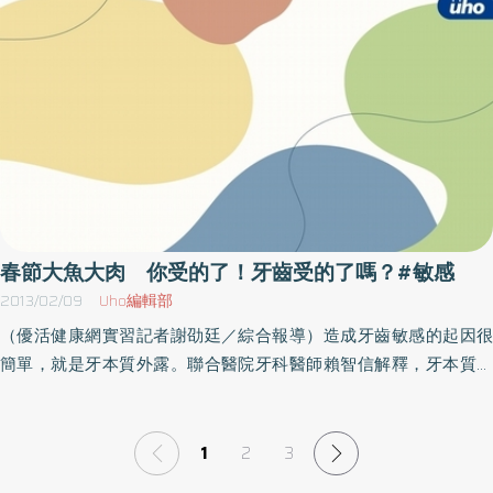
感性肌膚，到底是哪一個步驟做錯了？求好心切 別忽略關鍵步驟台
弘昌院長表示，建議民眾養成隨手查詢空氣品質指標(AQI)的習慣，
加負擔，另外也要重視防曬和保濕，打造不易老化的好膚質。 想要
大醫院朱家緯醫師表示，近來門診中有位女患者，抱怨黑斑曬斑都
當空氣品質不佳時減少戶外活動，必要外出應配戴口罩，體質敏感
打擊細紋、斑點，提升肌膚生命力，持續使用水蓮花複合因子可養
打不掉，臉部肌膚也變得容易乾癢，因此走遍大台北地區的醫美診
以及免疫力較差的病患應注意健康維護，若感到咳嗽、氣喘等呼吸
成健康膚質，喚醒肌膚重回彈力緊實，活化肌底，讓肌膚年輕 10
所，一家換過一家狀況不見改善，與這位患者詳談才知道，她忽略
道症狀加劇時，需盡速尋求專業醫師的協助。
歲，重返少女光澤。
了術後的修護品與日常保養的程序，才讓臉部肌膚雷射後處於過度
缺水的狀況；加上不注重防曬，臉色更容易暗沉，一心求快速效果
熱衷療程，也沒有固定診所的習慣，到新院所求診時忽略說明上次
的治療項目，導致表皮屏障作用的皮脂膜會被破壞，造成皮膚產生
容易敏感發癢的症狀。雷射術後如果沒有選用相關修復成分且濃度
足夠的保養品，提供肌膚保護和修補功能，反而還過度清潔的話，
春節大魚大肉 你受的了！牙齒受的了嗎？#敏感
就很容易造成肌膚越來越敏感。正確觀念 讓肌膚加速修護入夏之
2013/02/09
Uho編輯部
前，朱家緯醫師建議，正確適當的清潔非常重要，若只有擦防曬
（優活健康網實習記者謝劭廷／綜合報導）造成牙齒敏感的起因很
品，毋須用卸妝油或頻繁洗臉、去角質，避免失去保水調節能力，
簡單，就是牙本質外露。聯合醫院牙科醫師賴智信解釋，牙本質位
造成肌膚乾燥缺水。尤其在醫美療程後可選擇幫助保濕鎮定及溫和
於牙齒琺瑯質下層，是比琺瑯質還軟的牙齒組織，當琺瑯質磨耗掉
不刺激的天然草本成分，如神經醯胺、SCA等，有效補充並增加表
而牙本質組織逐漸外露時，就會導致牙齒敏感。吃、喝熱冷或酸甜
皮含水量，讓肌膚迅速修補及恢復彈性。他也叮嚀，想用醫美保養
食物及飲料，對牙本質小管會形成刺激來源，引起牙本質小管內的
1
2
3
讓肌膚達到最佳的狀態，別忽略居家護理佔了很重要的關鍵因素。
液體流動，進而使其神經末梢產生反應，牙齒就會產生短暫而尖銳
所以，別以為把肌膚交給醫師或美容師處理就好，回家後自己也要