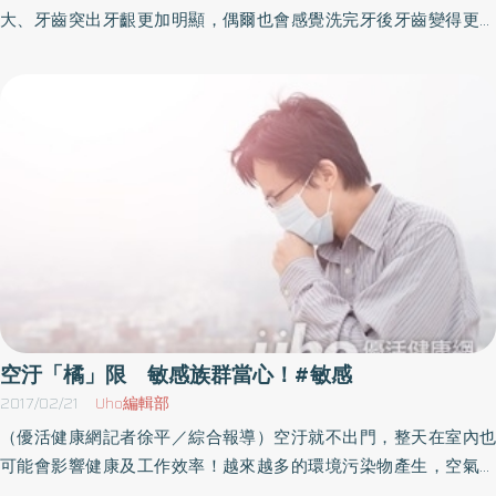
於在侵略發生時，肌膚能保護生態系統，有效幫助肌膚形成防護
大、牙齒突出牙齦更加明顯，偶爾也會感覺洗完牙後牙齒變得更敏
網，協助修護皮脂膜、消除發炎，保護遺傳因子抵抗來自外界不同
感，難道洗完牙後會使琺瑯質流失得更厲害嗎？另外，也有不少民
形式的侵害，還給肌膚年輕光澤。 除此之外，利用高科技傳導技術
眾認為，定期洗牙就是在美白牙齒。這些常見迷思，就交給專業醫
讓水蓮花複合因子 Sepicalm VG 更具有抗氧化、合成彈力蛋白的作
師來解答！牙結石被清除 感覺變敏感奇美醫學中心牙醫部牙髓病
用，其中脯胺酸更能提升肌膚彈力、促進新生膠原蛋白及彈力蛋
科主治醫師郭祉吟表示，平時口腔清潔不完全的患者，會因為牙結
白；此外，棕梠醯基具有親膚特性，能有效幫助肌膚對抗外界傷
石大量累積，導致牙結石深入牙齦，嚴重的結石就會使牙周病況變
害，減緩肌膚不適，並維持潤澤光亮。 水蓮花複合因子 Sepicalm
嚴重。洗牙時為了將牙齒表面推積的牙結石清除得更乾淨，必須進
VG 有效提升肌膚吸收力 肌膚若缺少活化肌底的驅動因子就可能會加
行深入清潔，難免會讓患者感到不適，進而有牙齒變得更加敏感的
速老化，當皮膚開始出現小細紋、黑斑或肝斑，就要注意是老化的
感覺。另外有些民眾認為洗完牙後牙根暴露，事實上，去除牙結石
警訊！體內自由基的增生就是造成老化最大的原因，自由基會使結
恢復乾淨的外觀後，牙齦的發炎腫脹消失，但已經被破壞掉的牙肉
締組織的主要結構(彈力蛋白、膠原等)退化，造成一般皮膚提前老
跟齒槽骨無法再生，因此會露出牙齒缺乏的周邊組織，看起來就好
化，水蓮花複合因子 Sepicalm VG 可幫助肌膚抵抗自由基的傷害，
像牙縫變大、牙根暴露一樣。洗牙不能美白牙齒洗牙就是要把牙齒
富含維他命 C 的特性，能提供肌膚膠原與彈力蛋白新代謝運作時所
洗白嗎？大部分民眾會認為洗牙具有美白功效，如果病人本身有嚼
空汙「橘」限 敏感族群當心！#敏感
需的養分，有效提升吸收力，抵禦肌膚老化，找回肌膚活力。 (水蓮
檳榔、抽煙等嗜好，或者平時飲食喜歡茶、咖啡等易染色的食物而
2017/02/21
Uho編輯部
花複合因子 Sepicalm VG 可幫助肌膚抵抗自由基的傷害，消除引起
造成牙齒變色，想讓牙齒變白應該改變習慣及尋求專業牙齒美白治
（優活健康網記者徐平／綜合報導）空汙就不出門，整天在室內也
發炎的症狀。 圖片提供／BEME） 水蓮花複合因子Sepicalm VG能保
療。在牙周破壞沒有很嚴重的情況之下洗牙後的幾天可能會對溫度
可能會影響健康及工作效率！越來越多的環境污染物產生，空氣污
濕鎖水、抗紫外線 想要肌膚年輕水潤，除了補水、儲水還要鎖水！
比較敏感，可以避開過冷、過熱、過酸過甜的食物，並且要遵守標
染為現今重要的議題，每天出門先查詢空汙指標已變為例行公事，
肌膚長期曝曬在陽光下，會造成肌膚不適並出現紅斑，過度曝曬的