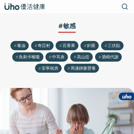
#敏感
毒油
奇亞籽
百香果
針眼
三伏貼
魚刺卡喉嚨
中耳炎
高山症
酒精代謝
安寧病房
周邊靜脈營養