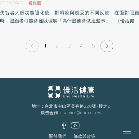
2026/06/12
愛長照
失智者大腦功能退化後，對環境與感受的不同反應，在面對照顧
時，照顧者可能會難以理解「為什麼他會做這些事」。《優活健康
網》特選此篇，除了就醫與藥物治療，在面對這些混亂的日常，我
們可試著瞭解行為背後的原因、合適的應對技巧，就有機會穩定的
處理當下、找回照顧中的理解與平靜。
1
2
3
4
5
地址：台北市中山區長春路328號7樓之2
廣告合作：
service@uho.com.tw
Menu
關於我們
條款與政策