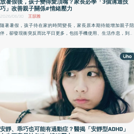
放暑假後，孩子變得愛頂嘴？家長必學「3個溝通技
巧」改善親子關係#情緒壓力
2026/06/30
王韻雅
隨著暑假，孩子待在家的時間變長，家長原本期待能增加親子陪
伴，卻發現衝突反而比平日更多，包括手機使用、生活作息，到課
業安排與三餐管理，都可能成為親子爭執的導火線。 對此，社工師
表示，親子相處難免會有衝突，建議透過3個溝通技巧，用傾聽代替
爭吵，親子關係也會慢慢變得更靠近。
安靜、乖巧也可能有過動症？醫揭「安靜型ADHD」