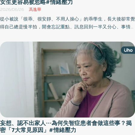
女生更容易被忽略#情緒壓力
2026/06/26
馮逸華
從小被說「很乖、很安靜、不用人操心」的乖學生，長大後卻常覺
得自己總是慢半拍，開會忘記重點、訊息回到一半又分心、事情拖
到最後一刻才開始，甚至每天都在自責「是不是太懶、太散、不夠
努力？」醫師提醒，注意力不足過動症表現不只有坐不住、很衝
動，也可能以長期分心、拖延、健忘、時間管理困難為主。尤其女
性ADHD常因表現不困擾他人，更容易從小就被忽略。
妄想、認不出家人⋯為何失智症患者會做這些事？揭
密「7大常見原因」#情緒壓力