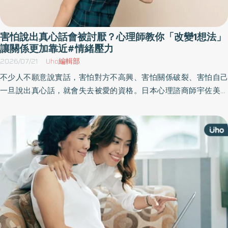
害怕說出真心話會被討厭？心理師教你「改變1想法」
讓關係更加靠近#情緒壓力
2026/07/21
Uho編輯部
不少人不願意說實話，害怕對方不高興、害怕關係破裂、害怕自己
一旦說出真心話，就會失去被愛的資格。日本心理諮商師宇佐美百
合子於《如何愛你的負面情感》一書中，具體分析常見的負面情
感，包括憤怒、恐懼、自卑、無力感等，只要找到陷入負面情感的
原因，才有能力真正愛自己。以下為原書摘文：