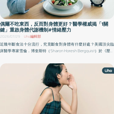
偶爾不吃東西，反而對身體更好？醫學權威揭「1關
鍵」重啟身體代謝機制#情緒壓力
2026/07/29
Uho編輯部
近幾年斷食法十分流行，究竟斷食對身體有什麼好處？美國頂尖臨
床醫學專家雪倫．博奎斯特（Sharon Horesh Bergquist）於《壓力
是人生的特效藥》一書中，展示基於最新科學研究的權威觀點，更
提供簡單易上手的實用方法，不論是大腦與腸道的關係、間歇性斷
食，還是疾病預防，都能帶給讀者嶄新的視野。以下為原書摘文：