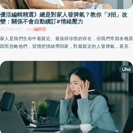
優活編輯精選》總是對家人發脾氣？教你「3招」改
變：關係不會自動續訂#情緒壓力
2026/07/13
Uho編輯部
家人是我們生命中最親近、最值得珍惜的存在，但我們常因各種原
因而忽略他們，習慣把情緒帶回家，對最親近的人發脾氣，甚至很
少回家陪伴。美國一項調查指出，20歲之後，人們與父母相處的時
間大幅減少，因此更應該珍惜彼此相處的時光。《優活健康網》整
理幾個增進家庭關係的小祕訣，建議可以從說謝謝、對不起開始。