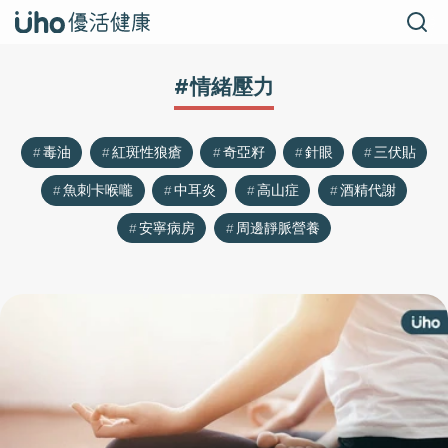
#情緒壓力
毒油
紅斑性狼瘡
奇亞籽
針眼
三伏貼
魚刺卡喉嚨
中耳炎
高山症
酒精代謝
安寧病房
周邊靜脈營養