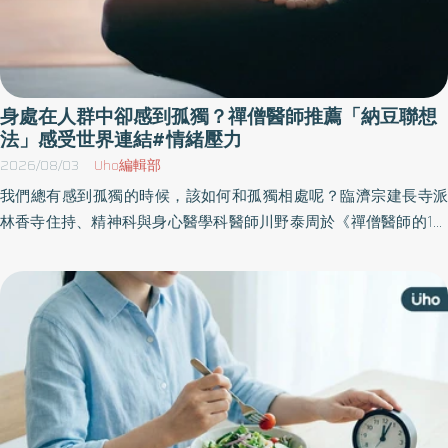
身處在人群中卻感到孤獨？禪僧醫師推薦「納豆聯想
法」感受世界連結#情緒壓力
2026/08/03
Uho編輯部
我們總有感到孤獨的時候，該如何和孤獨相處呢？臨濟宗建長寺派
林香寺住持、精神科與身心醫學科醫師川野泰周於《禪僧醫師的1分
鐘安定練習》一書中，結合東方禪宗的千年智慧與西方精神醫學的
科學實證，歸納出一套「極簡身心重置儀式」，幫助讀者重整超載
的大腦，終結焦慮內耗。以下為原書摘文：