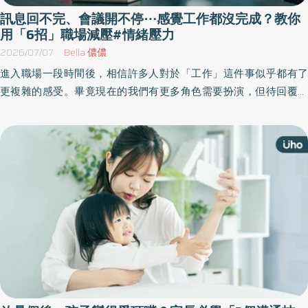
訊息回不完、會議開不停⋯感覺工作都沒完成？教你
用「6招」職場減壓#情緒壓力
2026/07/07
Bella 儂儂
進入職場一段時間後，相信許多人對於「工作」這件事似乎都有了
更複雜的感受。畢竟現在的我們有更多角色需要扮演，但待回覆的
訊息、未完成的報告，以及已經壓到Deadline的信件卻沒有要等我
們切換模式就急忙更新。工作本身其實不累，但日復一日的高壓與
情緒消耗卻很難讓人不感到疲憊。《優活健康網》特選此篇，教你
用6招找回工作好心情。