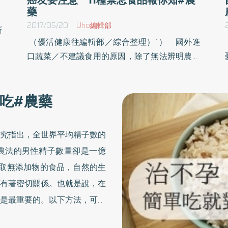
藥
2017/05/20
Uho編輯部
斷
（優活健康往編輯部／綜合整理）1） 國外進
劑
口蔬菜／不建議食用的原因，除了無法辨明農藥
家
的使用量之外；從產地收成後經長途運輸，到真
中
正可食用之間的間隔太長，鮮度不佳會讓營養大
不
吃#農藥
扣分。2） 切好的蔬菜／為了讓生活忙碌的消
多
費者更方便，市面上有很多已經分切、包裝好的
物
各式蔬菜。但為了延長保鮮期限或保有賣相，業
報
究指出，全世界平均精子數的
者通常都會添加亞氯酸，反而讓營養價值降低。
完
農法的男性精子數量卻是一億
3） 國外進口水果／為因應長途運送，通常都
己
取無添加物的食品，自然的生
需添加防腐劑以利保存，或者為了讓檸檬、葡萄
含
有著密切關係。也就是說，在
柚這些水果看起來更亮麗、賣相佳，表皮也會打
寄
上一層蠟，這些都會對人體健康造成危害。
是最重要的。以下方法，可以
有
4） 切塊水果／無論是超市或是夜市攤販販售
時
義／理由同前述，斷食可增進
的切塊水果，可能都有添加防腐劑的問題，儘管