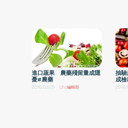
太生鮮的東西反而容易致病。原則上，在衛生
受孕。貧窮的人孩子多，落後國家的多產和先進
良地區，必須避免吃到所有沒有經過煮熟的
世界人類在戰後的飽食化，應該就是精子數遽減
物。以下介紹一些食材的潛在問題：• 蔬菜／
飽食和環境荷爾蒙這二大原因，造成不孕症的人
菜有時會被寄生蟲卵汙染，台灣常見的是非洲
孕而煩惱的夫妻，我建議採用六分飽的飲食生活
蝸牛身上的廣東住血線蟲，還有蛔蟲、鉤蟲等
近65歲，但髮色烏黑、肌肉結實，感覺比年輕
他寄生蟲，一般蔬菜也可能有農藥汙染。如果
／比起肉食的歐美國家，蔬食的東方人有較多的
大量清水清洗，可減少威脅。一般情形下，吃
菜沙拉的危險性很低，並不建議絕對避免。例
患病率提高，像是大腸癌提高4倍、乳癌增加4倍
的是到衛生不良地區旅遊、到腸道出血性大腸
增加8倍等。美國蔬食運動領袖霍華．李曼（Howa
進口蔬果 農藥殘留量成隱
抽驗
的大腸桿菌流行地區、白血球低下患者、接受
《紅色牧人的綠色旅程》（Mad Cowboy
憂#農藥
成檢
學治療病人，建議都不碰生菜。• 豬肉／生豬
遠離漢堡／喜愛漢堡的年輕人，有77％為不孕
2016/03/25
Uho編輯部
2016/
主要的問題是豬肉絛蟲，其蟲卵可於小腸孵化
的事實，也請大家勞記在心。報告指出，精子減
幼蟲跑到各種器官可造成囊蟲病。中國大陸部
菜、水果及魚類」。麥當勞漢堡也曾檢測出有農
地區有吃生豬肉的習慣，曾有台灣民眾在這些
性，都會讓精子數減少。4） 遠離牛丼／肉類
區罹病。原則上，豬肉都要全熟才吃。• 牛肉
牛肉可能有牛肉絛蟲，會造成腸道感染。在衛
的農藥汙染源。約九成的農藥會經由吃肉侵入體