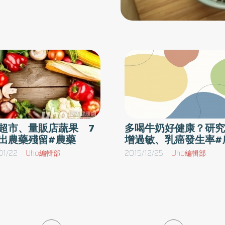
不
國家的少子化。回首一顧，全
非常便利，還是應避免食用。5） 冷凍蔬菜／
食
的原因之一。我認為，應該是
市售的冷凍蔬菜雖然很好用，但可能有使用農藥
蔬
數愈來愈多。首先，若正為不
的疑慮！而且無法像新鮮蔬菜一樣用水浸泡來去
大
。我個人一天只吃一餐，雖已
除農藥。即使是宣稱有機、無農藥栽培的產品，
其
時更活力充沛。2） 素食主義
在營養方面也不夠完整。6） 冷凍水果／本來
用
含量很豐富的植化素，會因為冷凍而出現變質、
子嗣。肉食會讓死亡率遽增、
生
褪色的情形，加上冷凍後水果的鮮度難以確認，
外
、糖尿病提高3.9倍、心臟病
不建議食用！就算是有機產品也不應列在選購清
炎
rd F. Lyman）在其著作
單裡。7） 方便小菜／可以直接食用的方便小
超市、量販店蔬果 7
多喝牛奶好健康？研究
化
）中斷言：「肉食會殺人。」3）
出農藥殘留#農藥
增過敏、乳癌發生率#
菜，都已經過調味，加上製作過程及使用材料都
肉
程度的精子異常，這令人震驚
無法令人安心！即便是濟陽式飲食中推薦的羊栖
01/22
Uho編輯部
2015/12/25
Uho編輯部
，
少的群組「常吃漢堡，討厭蔬
菜、黃豆及紅蘿蔔等蔬菜，在做成小菜時也會進
分
藥殘留，是侵害中樞神經的毒
行調味，所以一律NG！8） 市售蔬菜汁／不管
地
標榜其中含有多少營養素，或原汁比例多少，蔬
潛藏著未知的危險，是最糟糕
／
果的營養都會隨著時間流逝、減少。在抗癌的過
生
內，而且美國產的牛肉比日本
程中，最好能從新鮮的蔬果裡，攝取最大量的植