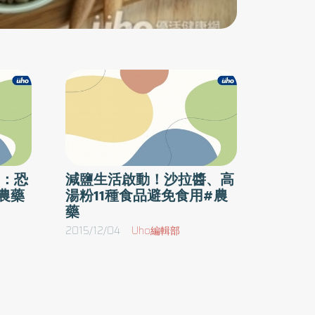
的中毒致死率極高，巴拉刈(Paraquat)中毒，例
如克蕪蹤、速草淨等，不但沒有解毒劑，死亡率
還高達60-70%，由於市售高濃度溶液，服用少
量就會致命，中毒症狀為口腔黏膜潰瘍、噁心、
嘔吐、腎小管壞死、肝細胞毒性及膽汁滯留，猛
暴性中毒者，在數天內因多重器官衰竭而死亡。
另外，有機磷如美文松、大滅松，雖然有解毒劑
可用，但中毒時會引起腹瀉、頻尿、瞳孔收縮、
心跳慢、氣管收縮、嘔吐、流淚及流口水等令人
：恐
減鹽生活啟動！沙拉醬、高
農藥
湯粉11種食品避免食用#農
痛苦的症狀，如延遲就醫仍有致命的危險，且可
藥
能留下長遠的後遺症。醫師提醒，並非所有農
2015/12/04
Uho編輯部
藥、毒藥都有解毒劑，民眾使用、儲存農藥必須
小心，避免身心不穩定的家人、老人、幼童接
觸，農用時也要注意口鼻、皮膚的防護，以避免
遺憾的中毒事件的發生。