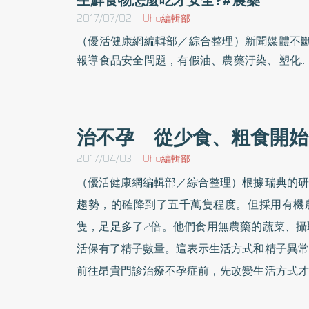
2017/07/02
Uho編輯部
（優活健康網編輯部／綜合整理）新聞媒體不
報導食品安全問題，有假油、農藥汙染、塑化
等問題，有機食品於是大行其道，也有很多專
建議自己烹調比較保險。怎麼吃才安全？環境
本來就有很多對人類有害的物質，我們的食物
治不孕 從少食、粗食開始
可能一塵不染。其中有些必須絕對避免，但大
只要不過量，對人體並沒有危害。台灣政治人
2017/04/03
Uho編輯部
常過度誇大食品安全問題，加上新聞媒體大量
（優活健康網編輯部／綜合整理）根據瑞典的研
導，造成民眾恐慌。我們必須客觀判斷，不要
趨勢，的確降到了五千萬隻程度。但採用有機
全相信太誇張的報導，也不要還沒吃就先把自
隻，足足多了2倍。他們食用無農藥的蔬菜、攝
嚇死了。生鮮食物生鮮而未經煮熟的食物一定
活保有了精子數量。這表示生活方式和精子異常
有一些可能有害的微生物，包括病毒、細菌、
前往昂貴門診治療不孕症前，先改變生活方式才
生蟲。原則上，應該以煮熟為宜。一般民眾常
生鮮食物比較好吃或比較補的觀念，卻忽略有
打造出能夠健康傳宗接代的環境：1） 少食主