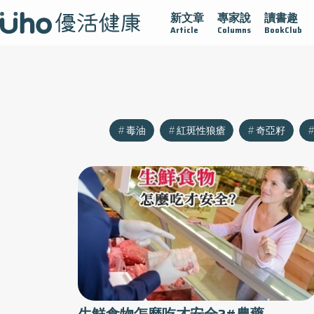
新文章
專家說
讀書趣
沾黏
守護腺在
疫情保衛戰
再生醫學
愛的未來視
Article
Columns
BookClub
毒油
紅斑性狼瘡
奇亞籽
生鮮食物怎麼吃才安全?#農藥