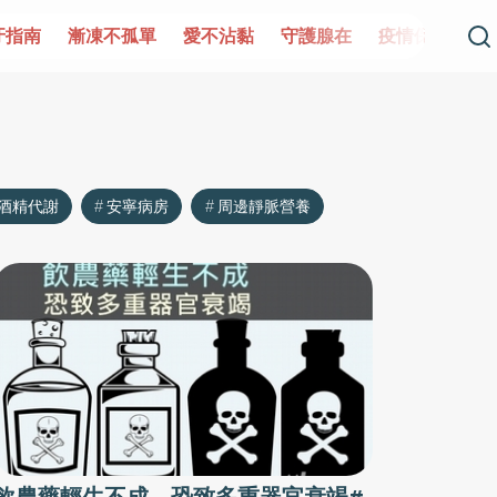
牙指南
漸凍不孤單
愛不沾黏
守護腺在
疫情保衛戰
酒精代謝
安寧病房
周邊靜脈營養
飲農藥輕生不成 恐致多重器官衰竭#