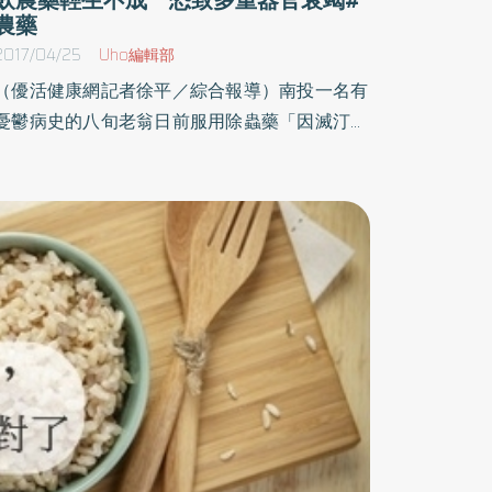
農藥
2017/04/25
Uho編輯部
（優活健康網記者徐平／綜合報導）南投一名有
憂鬱病史的八旬老翁日前服用除蟲藥「因滅汀」
欲輕生，喝下約100毫升後被家人發現，立即送
往急診室急救。經緊急胃灌洗並服用活性碳減
毒，住院治療數日後康復出院。誤食會造成胃腸
道不適、胃糜爛南投醫院內科部主任莊宗芳指
出，因滅汀是一種用於蔬菜種植的廣效殺蟲劑，
作用機制乃透過增加昆蟲細胞膜氯離子滲透性而
達到殺蟲的效果。對人類或其他哺乳動物毒性不
大，但具強烈眼刺激性及中度皮膚刺激性應注意
防護措施。如誤食會造成胃腸道不適，胃糜爛和
淺表性胃炎，輕度中樞神經系統抑制。非所有農
藥都有解毒劑 死亡率恐達60-70%並非所有個
案都像上述患者一樣幸運，例如有機磷、巴拉刈