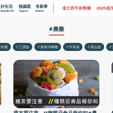
好生活
熱議題
有新事
認識攝護腺肥大
守護骨骼健康
達文西手術專欄
2025植
GoodLife
Topics
Event
#農藥
針眼
三伏貼
魚刺卡喉嚨
中耳炎
高山症
癌友要注意 11種禁忌食品報你知#農