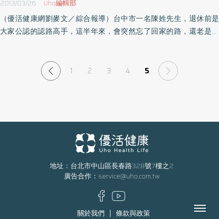
2013/03/26
Uho編輯部
導致記憶退化的情況。台中醫院心智發展科劉駿熒主任表示，老人
（優活健康網劉麥文／綜合報導）台中市一名陳姓先生，退休前是
家遇失去親人、搬家等環境因素改變，或是自己身體發生重大疾
大家公認的認路高手，這半年來，會突然忘了回家的路，還老是反
病、手術時，壓力使原本已存在的退化徵兆會在此時更明顯，建議
覆問家人相同的問題。經台中慈濟醫院檢查，確認他罹患初期阿茲
家人要及時帶患者就醫，接受抗失智、抗焦慮藥物治療，家人則可
海默症，固定服藥後症狀獲控制。醫師指出，及早治療能有效的延
準備家人朋友照片喚起患者記憶，多關懷、陪伴，對於控制延緩老
緩，建議民眾不要輕忽家人失智警訊。台中慈濟醫院神經內科醫師
1
2
3
4
5
化有很大幫助。（照片提供／行政院衛生署台中醫院）
涂敏謙指出，阿茲海默症為失智症患者主要族群，它是種漸進性的
智能減退，造成生活功能落差的疾病。病患經醫師問診，有進一步
需要，就會安排相關檢查。在影像檢查部分，阿茲海默症患者常會
出現腦部海馬迴萎縮情形，當出現空洞萎縮，就顯示腦部功能已退
化，記憶力將大不如前，海馬迴愈空洞愈嚴重。涂敏謙進一步說
明，阿茲海默症病患症狀表現包括行為異常、精神症狀、智能退
化，以致日常生活功能喪失，像陳先生這類初期的患者，早發現早
地址：台北市中山區長春路328號7樓之2
治療，除了藥物可以延緩症狀之外，家屬的關心，增加人群參與，
廣告合作：
service@uho.com.tw
定期運動，以及良好的生活習慣，都對於病情具有正向作用。涂敏
謙表示，台灣老年人口急遽倍增，失智症人口也隨之增加，年紀愈
Menu
大比例愈高。保健之道是多動腦、多運動，最好採地中海飲食，多
關於我們
條款與政策