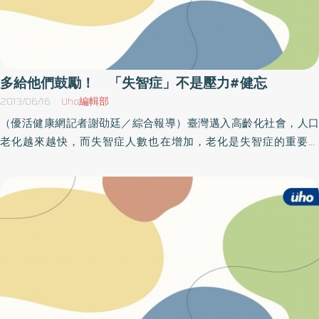
多給他們鼓勵！ 「失智症」不是壓力#健忘
2013/06/16
Uho編輯部
（優活健康網記者謝劭廷／綜合報導）臺灣邁入高齡化社會，人口
老化越來越快，而失智症人數也在增加，老化是失智症的重要因
子，若家中有人罹患失智症，長期的照護壓力，加上得時常注意防
止走失，常令家屬心力交瘁。大林慈濟醫院失智症中心15日舉辦的
家屬支持團體活動，邀請專長健康傳播的中正大學副教授盧鴻毅，
帶領家屬團體，以各自的照顧撇步為主題，讓家屬彼此分享。防家
人走失 帶手鍊、繡電話如何防止家人走失？有家屬幫失智症病人
戴上防走失手鍊，讓病人不必一直被關在家裡，可以自己出外走
動，家人也不必總是提心吊膽，擔心病人走失。也有家屬會在病人
衣服上繡上電話和姓名，萬一走失時，旁人可以與家屬連絡接回。
發揮他們的專長 並時常給予鼓勵除了預防走失的方法，在病人的