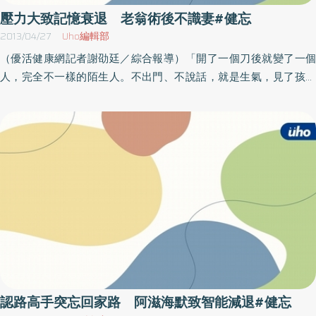
壓力大致記憶衰退 老翁術後不識妻#健忘
2013/04/27
Uho編輯部
（優活健康網記者謝劭廷／綜合報導）「開了一個刀後就變了一個
人，完全不一樣的陌生人。不出門、不說話，就是生氣，見了孩子
就告狀說我沒弄飯給他吃，可是明明就才剛放下碗筷…。」劉奶奶滿
臉愁容看著坐在她身旁的親密愛人－劉爺爺。90歲的劉爺爺除了有
高血壓外，平日身體硬朗、生活自理能力佳，不但每天外出運動，
還經常親自下廚做菜給劉奶奶吃，兩人恩愛相隨的情形不知羨煞多
少親朋好友。年初，劉爺爺告訴孩子腰痛、下肢無力、無法走路。
署立台中醫院神經外科鍾偉安主任安排檢查後，告訴劉爺爺腰椎壓
迫到神經並建議手術，家人討論後決定接受手術，術後劉爺爺恢復
良好。出院後劉爺爺開始出現健忘情形，夜裡睡不安穩、拒絕出
門，甚至常常忘記自己已經吃過飯，卻告訴子女：「你媽媽要餓死
我，都不弄飯給我吃。」劉奶奶流著淚，看著眼前這位如此熟悉卻
又如此陌生的親密伴侶。經友人介紹，劉爺爺的家人陪同他到署立
台中醫院的記憶保健門診求診，包含家醫科、神經內科、精神科及
認路高手突忘回家路 阿滋海默致智能減退#健忘
中醫科醫師一同為他看診，經檢查，發現劉爺爺可能是因手術，而