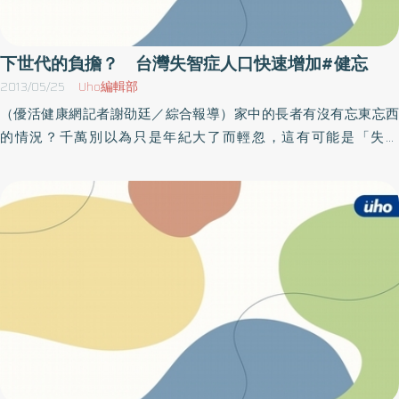
照顧和復健上，家屬們也分享獨門的撇步。一位女兒分享，母親的
很會算東西，所以家人準備了許多紅豆、綠豆等，請母親協助分裝
為10顆一包，假稱要做小學生上課的教材，每包的工錢兩塊錢，因
下世代的負擔？ 台灣失智症人口快速增加#健忘
此母親每天都會很認真地分裝，在分裝時不但可以練習手的靈活
2013/05/25
Uho編輯部
度，動腦算數，領工錢還有成就感，一舉數得。另位家屬分享，帶
（優活健康網記者謝劭廷／綜合報導）家中的長者有沒有忘東忘西
爸爸去逛夜市很有用，像夜市裡丟九宮格、水球等童玩，可以訓練
的情況？千萬別以為只是年紀大了而輕忽，這有可能是「失智
爸爸的手眼協調能力，增加運動量，還能與其他人多互動，玩遊戲
症」。台灣人口快速老化，衛生署委託台灣失智症協會進行由民國
時旁邊觀眾的加油打氣，更能讓爸爸愈玩愈起勁。盧鴻毅表示，當
100年至101年底的全國失智症盛行率調查，發現我國65歲以上長者
人的能力減弱時，需要外界更大的刺激才會有反應，因此帶病人出
輕度以上失智症患者共414人，盛行率為4.97％，即65歲以上老年人
去，借助社會的力量給予刺激，是很不錯的方法。他鼓勵家屬們多
每20人中就有1人罹患失智症，推估全國65歲以上老年人罹患失智
給病人和主要照顧者支持及鼓勵，擁抱是很好的方式，能帶來很大
症者共近13萬人。根據統計，全世界失智症患者有三億六千萬人，
的力量。大林慈濟醫院神經內科曹汶龍主任指出，失智症患者雖然
平均每四秒新增一名，但若與世界衛生組織（ＷＨＯ）資料比較，
有部份能力退化，但一定還有擅長的優點，家屬要好好掌握，加以
台灣不到二十年，失智人口即倍增，比全球進展速度還快，照顧失
運用，例如有一位病友雖然偶爾會走失，煮飯的能力也退化了，但
智老人的社會成本，恐成下個青壯年世代沉重負擔。輕微認知障礙
從年輕做到老的削竹筍工作，動作仍十分俐落，所以鼓勵她繼續
及極輕度失智症盛行率分別為16.04％及3.17％，故早期診斷與治療
做，讓她很有成就感，手部的靈活度也得以維持，就是一個好例
為延緩失智症發生之主要措施。南投縣衛生局呼籲民眾，多關心家
子。（照片提供／佛教大林慈濟綜合醫院）
中長者，及早診斷與治療可延緩失智症的惡化。