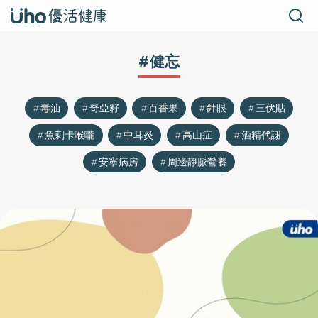
#健忘
毒油
奇亞籽
百香果
針眼
三伏貼
魚刺卡喉嚨
中耳炎
高山症
酒精代謝
安寧病房
周邊靜脈營養