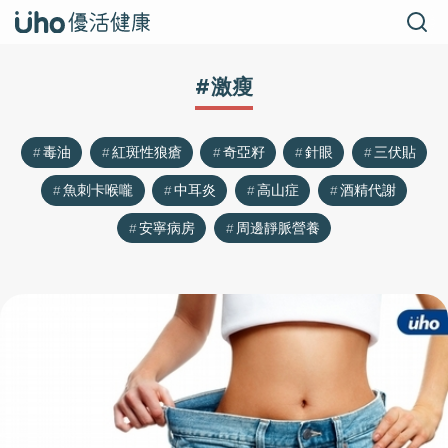
#激瘦
毒油
紅斑性狼瘡
奇亞籽
針眼
三伏貼
魚刺卡喉嚨
中耳炎
高山症
酒精代謝
安寧病房
周邊靜脈營養