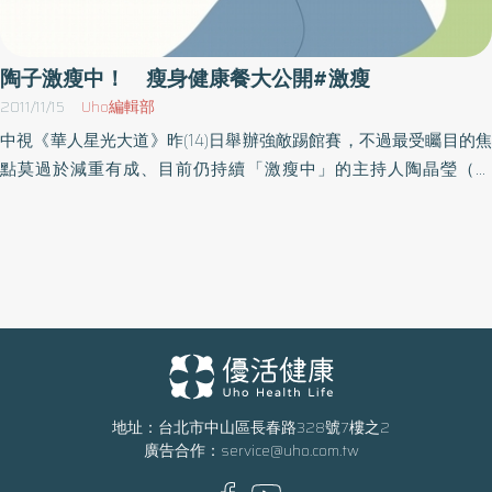
雜，能靠著生成多種多酚類物質，來對抗環境中的威脅。幾千年
來，人類靠著 攝取這些植物為了對抗壓力生成的多酚，獲得了龐大
的好處，因為它們可以活化我們的乙酰化酶基因。 你說，還有什麼
陶子激瘦中！ 瘦身健康餐大公開#激瘦
比攝取這些滋養我們祖先千百年的營養素更符合原始人飮食的原
2011/11/15
Uho編輯部
則？激瘦食物絕對是原始人飮食忘了強調的重點。 低碳水化合物飲
中視《華人星光大道》昨(14)日舉辦強敵踢館賽，不過最受矚目的焦
食 自從低碳水化合物飮食之父阿特金斯提出了頗具爭議的「阿特金
點莫過於減重有成、目前仍持續「激瘦中」的主持人陶晶瑩（陶
斯飮食」，低碳水化 合物飮食就成了減重界的一大里程碑。爾後又
子）！從金鐘獎前就開始吃健康營養餐的陶子，一直到現在都還身
陸續出現了「杜肯飮食」之類的同類型飮食，讓低碳水化合物飮食
體力行，每餐都有2份蔬菜、1份蛋白質、1份水果，吃對食物就能促
在飮食界的熱度始終不減。光是在飮食書這方面，它們就創造了高
進新陳代謝達到健康減重。在陶子強制執行下，連家裡小朋友都跟
達數千萬美元的商機。雖然這類低碳水化合物飮食可能相當極端，
著媽媽吃起健康餐，漸漸改變了飲食習慣。陶子建議媽媽們可以選
早期曾有人還把所有的碳水化合物視為敵人，不過這個現象也反映
擇小孩較能接受的蔬菜，例如玉米筍、蘆筍，紅蘿蔔也會切成小
出大家對糖，甚至是碳水化合物的反感漸增。慢 慢的，越來越多人
塊，方便荳荳、小龍入口。根據代謝型態營養團隊建議，因每人體
棄守「反油脂」陣營，轉移到了「反碳水化合物」陣營。 激瘦食物
質不同，唯有攝取符合自身需求的營養比例，才能獲得身體所需的
飮食法最令人著迷的一點就是，它不會造成這種選邊站的對立局
營養，健康有效的減重。而代謝型態團隊獨門發明全台唯一的「龐
面；它是一 種囊括法飮食，所以你完全不需要為了達到理想的體
德飲食」法，不但可以有效減重，還能讓你吃得營養均衡、全身充
地址：台北市中山區長春路328號7樓之2
態，去將某一類食物徹底排除在外。話雖如此，但我們明白有很多
廣告合作：
service@uho.com.tw
滿能量！相關報導請參閱優活新聞《少少量就能很飽滿 吃完「龐
人對低碳水化合物的飮食方式情有獨鍾，所以在這個情況下，激瘦
德餐」就能演出007》※新聞內容及照片由中視提供喝水也會胖？