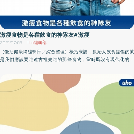
激瘦食物是各種飲食的神隊友#激瘦
2021/07/03
Uho編輯部
（優活健康網編輯部／綜合整理）概括來說，原始人飮食提倡的就
是我們應該要吃遠古祖先吃的那些食物，當時既沒有現代化的農
業，也沒有工業化的加工食品。基本上，我們說的就是那些還住在
洞穴，靠著打獵和採集維生的人類祖先的飮食方式。這種飮食由肉
類、魚類、貝類、蔬菜、水果和堅果組成，乳製品、穀類、糖和所
有加工食物都會被驅逐在外。 面對崇尙原始人飮食的人，我們會向
他們提出這個問題：「有什麼食物會比這些與我 們一起演化，能開
啟我們古老乙酰化酶基因的植物性食物還要原始？」前面我們說
過，植物和動物為了應付環境中常見的壓力（例如缺水、日曬、養
分不足，以及侵略者的襲擊）， 都發展出一套應對壓力的機制。不
過由於植物只能站在原地，所以它們發展出的壓力反應系統格外複