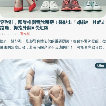
穿對鞋，跟脊椎側彎說掰掰！醫點出「2關鍵」杜絕走
路痛、拇指外翻#長短腳
2023/11/24
馮逸華
擁有一雙好鞋，是影響身體姿勢的重要關鍵！復健科醫師提醒，從
健康的角度出發，若長時間穿著不合適的鞋子，可能會導致骨盆和
脊椎變形，進而引發脊椎側彎等問題。醫師更傳授挑選適合鞋款的
該注意「2關鍵」，讓民眾挑對最適合自己的「天選之鞋」，穿得好
看、舒適又能兼顧健康。