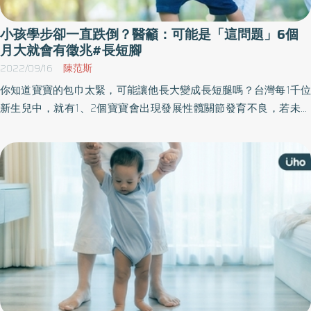
小孩學步卻一直跌倒？醫籲：可能是「這問題」6個
月大就會有徵兆#長短腳
2022/09/16
陳范斯
你知道寶寶的包巾太緊，可能讓他長大變成長短腿嗎？台灣每1千位
新生兒中，就有1、2個寶寶會出現發展性髖關節發育不良，若未治
療日後還可能造成跛行。除了先天因素，包巾太緊限制了新生兒雙
腿髖關節外展及屈曲，也是造成的原因。