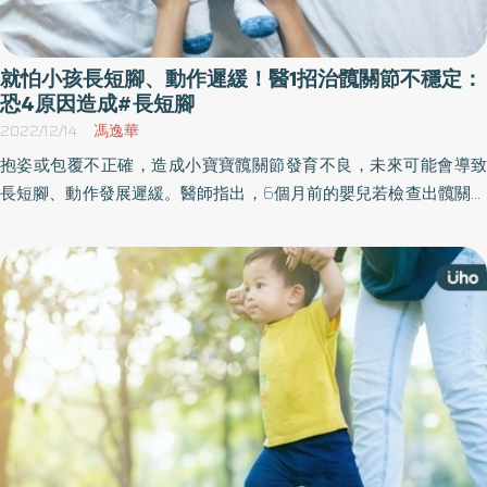
就怕小孩長短腳、動作遲緩！醫1招治髖關節不穩定：
恐4原因造成#長短腳
2022/12/14
馮逸華
抱姿或包覆不正確，造成小寶寶髖關節發育不良，未來可能會導致
長短腳、動作發展遲緩。醫師指出，6個月前的嬰兒若檢查出髖關節
不穩定，可能是4大危險因子造成，治療上會使用「髖關節馬鞍型吊
帶」，以降低新生兒髖關節發育不良機率。