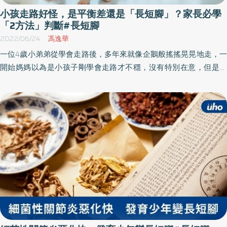
小孩走路好怪，是平衡差還是「長短腳」？家長必學
「2方法」判斷#長短腳
2022/06/24
馮逸華
一位4歲小弟弟從學會走路後，多年來就像企鵝般搖搖晃晃地走，一
開始媽媽以為是小孩子剛學會走路才不穩，沒有特別在意，但是隨
著年齡漸長，情況並沒有改善，走起路來還是一拐一拐的，家人才
感覺事態嚴重。帶至小兒科就醫檢查，照X光時意外發現雙側股骨頭
脫臼在外面，髖關節對應不齊，難怪走路快跌倒的樣子。