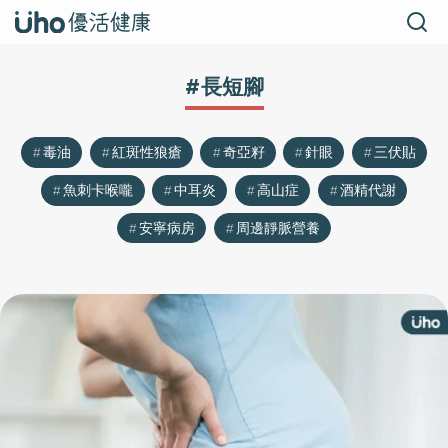
#長短腳
毒油
紅斑性狼瘡
奇亞籽
針眼
三伏貼
魚刺卡喉嚨
中耳炎
高山症
酒精代謝
安寧病房
周邊靜脈營養