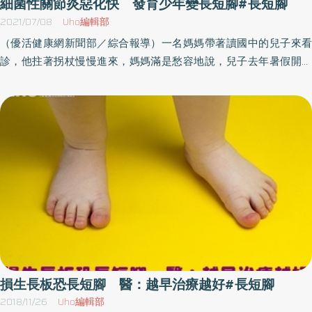
細菌性關節炎惡化快 發育少年變長短腳#長短腳
2021/07/08
Uho編輯部
（優活健康網新聞部／綜合報導）一名媽媽帶著讀國中的兒子來看
診，他拄著拐杖慢慢進來，媽媽滿是愁容地說，兒子去年暑假開始
右臀部痛，一開始以為是扭傷，到復健科治療，過了一個月又痛起
來，骨科檢查說是細菌性關節炎，而且已經進展成為骨髓炎，用了
幾個月抗生素，也手術清傷口，但還是時好時壞，骨科醫師說如果
細菌感染問題拖太久，可能影響發育，兩腳會出現長短腳，現在大
約2公分左右的差距了……延誤治療恐產生關節功能障礙杏儒中醫診所
院長蔡易昌中西醫師表示，細菌性關節炎，和一般的關節炎進展緩
慢完全不同，是惡化十分快速，而且細菌性關節炎之所以可怕，最
主要在於即使早期使用抗生素及關節引流，也不一定能擋住關節的
破壞。在關節感染細菌後，如果身體的免疫能力來不及殺死細菌，
細菌會大量的繁殖，引起嚴重的發炎反應，不但會造成關節紅腫熱
痛，同時也進一步破壞關節軟骨，影響關節功能。如果延誤治療，
甚至會引發骨髓炎，久久難癒。一般來說，細菌性關節炎的病人當
損生長板恐長短腳 醫：越早治療越好#長短腳
中，大約60％可完全恢復正常功能，許多病人仍遺留明顯的關節功
2018/11/26
Uho編輯部