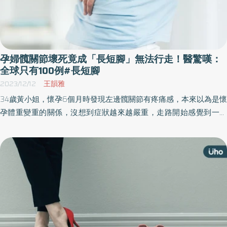
孕婦髖關節壞死竟成「長短腳」無法行走！醫驚嘆：
全球只有100例#長短腳
2023/12/12
王韻雅
34歲黃小姐，懷孕6個月時發現左邊髖關節有疼痛感，本來以為是懷
孕體重變重的關係，沒想到症狀越來越嚴重，走路開始感覺到一跛
一跛的，在小孩快要出生時已經痛到舉步為艱，在家不是坐著就是
躺著。黃小姐生下寶寶後立即安排至醫院檢查，X光檢查發現是左側
「髖關節壞死」，進行「微創正前開髖關節置換手術」後，疼痛和
長短腳都消失了。