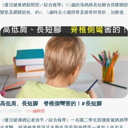
能障礙，而且大約有10％的病人會因感染而死亡，不可掉以輕
（優活健康網新聞部／綜合報導）65歲的張媽媽長短腳合併踝關節
心。 中醫方面，細菌性關節炎雖然屬於「骨癰」、「附骨疽」的範
變形及踝關節炎。約4、5歲時左小腿脛骨及腓骨幹骨折，治療後骨
疇，但是，它的病勢洶猛如虎、迅速如風，不像是一般的癰疽。細
頭順利癒合，但骨折處輕微歪斜。之後兩腳長度越差越多，腳踝歪
菌在古代被歸類為外邪，由外侵犯進入人體，不同的外邪有不同的
斜也越來越明顯，腳踝關節也漸漸變形。左腳痛得厲害，吃止痛
病症特點，進入關節之後，正邪相爭，接著就是一連串細菌性關節
藥、尋求針灸治療效果有限。歷經1年來踝關節矯正及融合、小腿骨
炎的變化。中醫古籍《黃帝內經．靈樞．癰疽》提到「營衛稽留於
延長及矯正後，終於可以放心走路不喊痛。術後確實配合醫囑 復
經脈之中，則血泣而不行，不行則衛氣從之而不通，壅遏而不得
原成功關鍵台東基督教醫院骨科醫師吳欣翰表示，手術後張媽媽左
行，故熱。大熱不止，熱勝，則肉腐，肉腐則為膿。然不能陷，骨
腳戴著約1.4公斤的鋼架3個月，她和家人都能確實配合醫囑是復原的
髓不為燋枯，五臟不為傷，故命曰癰。熱氣淳盛，下陷肌膚，筋髓
成功關鍵。不過，礙於年齡及骨質的限制，長短腳越年輕處理越
枯，內連五臟，血氣竭，當其癰下，筋骨良肉皆無餘，故命曰
好，一來可降低術後感染的風險，二來可減少回院處理的次數，對
疽。」而不同部位有不同名稱及預後，例如這個病人是在臀部髖關
病人及家屬有很大的幫助。生長板及早評估治療 降低影響活動的
節，就是「發於股脛，名曰股脛疽。其狀不甚變，而癰膿搏骨，不
機率生長板是兒童長高的原因，生長板受損時年齡愈小，後遺症便
急治，三十日死矣。」說明病況來勢洶洶，加上「諸癰疽之發於節
愈厲害。和成人相比，孩童骨頭成長速度快、併發症少，越早發現
而相應者，不可治也。發於陽者，百日死；發於陰者，三十日
生長板受損，能選擇的治療方式越多，也越不影響孩童的活動，越
高低肩、長短腳 脊椎側彎害的！#長短腳
死。」更是讓人了解治療上的難度。依據治療三要點 細菌性關節
符合微創的原則。若生長板受損面積很小，可考慮切除生長板中的
2017/06/06
Uho編輯部
炎亦有解治療上，依照中醫治療癰疽的專書古籍《外科證治全生
骨痂，並植入脂肪，使周圍健全的生長板得以繼續成長。若受損面
（優活健康網記者徐平／綜合報導）一名國二學生因腰痠被媽媽帶
集》提出治療的三要點：第一為開腠理「腠理開，紅癰解，毒即
積大，則需截骨、矯正變形，並配合延長彌補不足的長度。當孩子
去求醫，經過檢查發現這名學生因長期身體歪一邊加上坐姿不正
消，白疽解，寒立愈」；第二為溫裡「諸疽白陷者，乃氣血虛寒凝