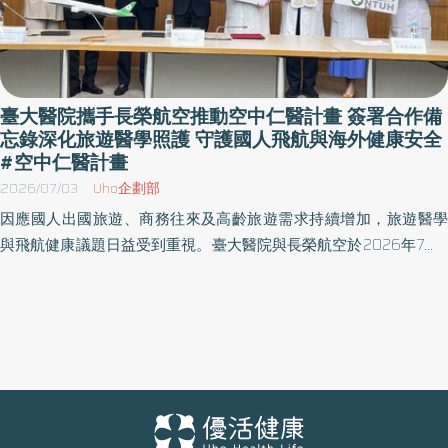
臺大醫院攜手長榮航空推動空中仁醫計畫 簽署合作備
忘錄深化旅遊醫學照護 守護國人飛航與海外健康安全
#空中仁醫計畫
2026/07/03
Uho企劃部
因應國人出國旅遊、商務往來及高齡旅遊需求持續增加，旅遊醫學
與飛航健康議題日益受到重視。臺大醫院與長榮航空於2026年7月3
日共同簽署合作備忘錄（MOU），正式啟動「空中仁醫計畫」，結
合臺大醫院在旅遊醫學、預防醫學及跨專科照護的專業能量，以及
長榮航空國際航網與飛航服務優勢，共同推動旅遊醫學教育宣導、
飛航健康照護及國人出國前健康風險評估，協助旅客建立正確的健
康旅遊觀念，提升飛航安全與海外健康保障。簽署儀式由臺大醫院
院長余忠仁與長榮航空總經理孫嘉明代表雙方簽署合作備忘錄，臺
大醫院黃國晉副院長、家庭醫學部程劭儀主任、李怡萱醫師，以及