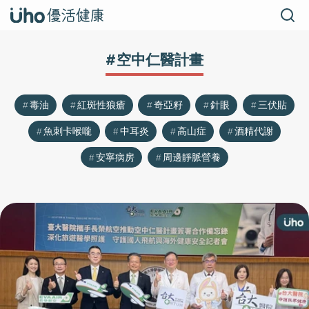
#空中仁醫計畫
毒油
紅斑性狼瘡
奇亞籽
針眼
三伏貼
魚刺卡喉嚨
中耳炎
高山症
酒精代謝
安寧病房
周邊靜脈營養