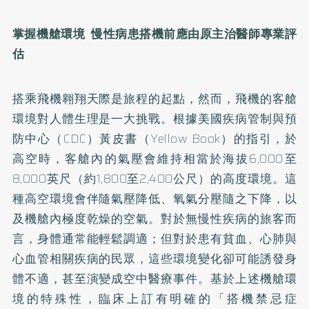
掌握機艙環境
慢性病患搭機前應由原主治醫師專業評
估
搭乘飛機翱翔天際是旅程的起點，然而，飛機的客艙
環境對人體生理是一大挑戰。根據美國疾病管制與預
防中心（CDC）黃皮書（Yellow Book）的指引，於
高空時，客艙內的氣壓會維持相當於海拔6,000至
8,000英尺（約1,800至2,400公尺）的高度環境。這
種高空環境會伴隨氣壓降低、氧氣分壓隨之下降，以
及機艙內極度乾燥的空氣。對於無慢性疾病的旅客而
言，身體通常能輕鬆調適；但對於患有貧血、心肺與
心血管相關疾病的民眾，這些環境變化卻可能誘發身
體不適，甚至演變成空中醫療事件。基於上述機艙環
境的特殊性，臨床上訂有明確的「搭機禁忌症