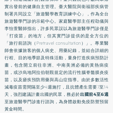
實出發前的健康自主管理。臺大醫院與衛福部疾病管
制署共同設立「旅遊醫學教育訓練中心」，作為全台
旅遊醫學門診的示範中心。家庭醫學部主任程劭儀與
李怡萱醫師指出，許多民眾誤以為旅遊醫學門診僅是
「打疫苗」的地方，但其實門診提供的是全方位的
「旅行前諮詢（Pretravel consultation）」。專業醫
師會依據旅客的個人病史、用藥紀錄，並結合詳細的
行程、目的地季節及特殊活動，量身打造疾病預防計
畫，包含開立前往非洲、中南美洲必備的黃熱病疫
苗，或沙烏地阿拉伯朝覲規定的流行性腦脊髓膜炎疫
苗，以及瘧疾預防用藥與高山症指導。由於多數活性
減毒疫苗需間隔至少4週施打，且抗體產生需要7至14
天，強烈建議計畫出國的民眾，務必於
出國前
4
至
6
週
至旅遊醫學門診進行諮詢，為身體啟動免疫防禦預留
黃金時間。