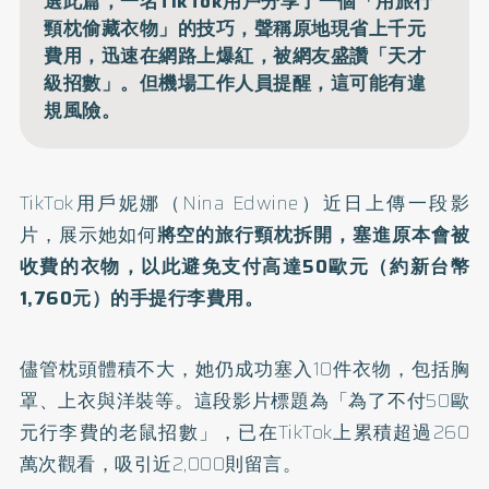
選此篇，一名TikTok用戶分享了一個「用旅行
頸枕偷藏衣物」的技巧，聲稱原地現省上千元
費用，迅速在網路上爆紅，被網友盛讚「天才
級招數」。但機場工作人員提醒，這可能有違
規風險。
TikTok用戶妮娜（Nina Edwine）近日上傳一段影
片，展示她如何
將空的旅行頸枕拆開，塞進原本會被
收費的衣物，以此避免支付高達50歐元（約新台幣
1,760元）的手提行李費用。
儘管枕頭體積不大，她仍成功塞入10件衣物，包括胸
罩、上衣與洋裝等。這段影片標題為「為了不付50歐
元行李費的老鼠招數」，已在TikTok上累積超過260
萬次觀看，吸引近2,000則留言。