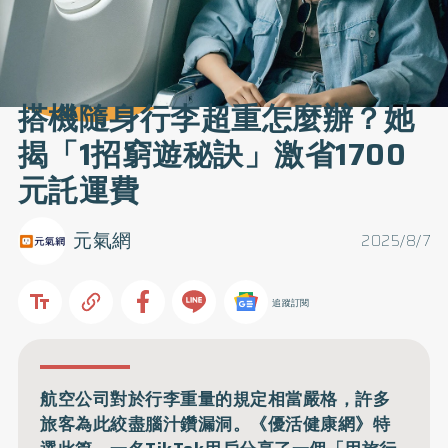
搭機隨身行李超重怎麼辦？她
揭「1招窮遊秘訣」激省1700
元託運費
元氣網
2025/8/7
追蹤訂閱
航空公司對於行李重量的規定相當嚴格，許多
旅客為此絞盡腦汁鑽漏洞。《優活健康網》特