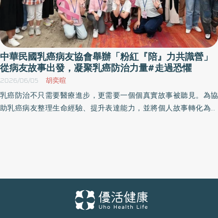
中華民國乳癌病友協會舉辦「粉紅『陪』力共識營」
從病友故事出發，凝聚乳癌防治力量#走過恐懼
2026/06/05
胡奕暄
乳癌防治不只需要醫療進步，更需要一個個真實故事被聽見。為協
助乳癌病友整理生命經驗、提升表達能力，並將個人故事轉化為推
動社會理解與防治意識的力量，中華民國乳癌病友協會（TBCA）於
本月4日舉辦「2026粉紅『陪』力共識營」，以病友培力、倡議擴
散與提升社會對乳癌防治重視為核心，陪伴病友勇敢說出自己的故
事，也讓更多人理解早期發現、積極治療與完整支持的重要性。 中
華民國乳癌病友協會長期投入乳癌病友支持、衛教推廣與政策倡
議，深知許多病友在面對確診時，往往伴隨恐懼、茫然與不知所
措；在治療過程中，也可能面臨身心壓力、家庭角色轉變、工作安
排與照護資源不足等挑戰。這些經驗若只是停留在個人生命裡，外