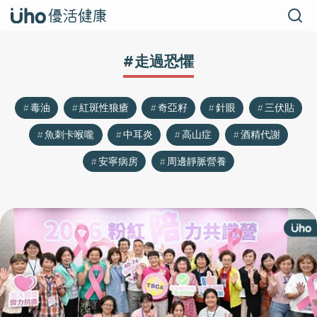
#走過恐懼
毒油
紅斑性狼瘡
奇亞籽
針眼
三伏貼
魚刺卡喉嚨
中耳炎
高山症
酒精代謝
安寧病房
周邊靜脈營養