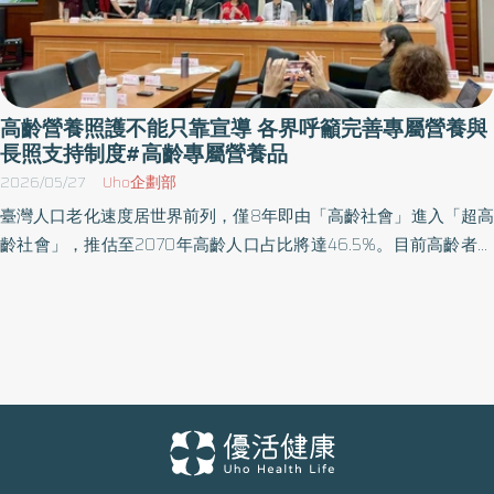
高齡營養照護不能只靠宣導 各界呼籲完善專屬營養與
長照支持制度#高齡專屬營養品
2026/05/27
Uho企劃部
臺灣人口老化速度居世界前列，僅8年即由「高齡社會」進入「超高
齡社會」，推估至2070年高齡人口占比將達46.5%。目前高齡者平
均不健康餘命約8年，造成健保支出與長照財政壓力。現行法規僅針
對嬰兒與孕婦設有特殊營養品規範，高齡族群尚未被納入。本會與
專業團體倡議，應比照嬰幼兒、孕婦專屬營養品立法模式，於《營
養及健康飲食促進法》檢討修正時增列「高齡專屬營養品」相關條
文，以因應時勢及高齡長者所需。 本會所提議題，得到立法院林楚
茵委員高度重視，邀集衛環委員會召委林月琴委員、王正旭委員共
同發聲召開公聽會，並請衛生福利部莊人祥常務次長及國健署、食
藥署等相關單位代表於立法院群賢樓會議室共同為此議題與本會提