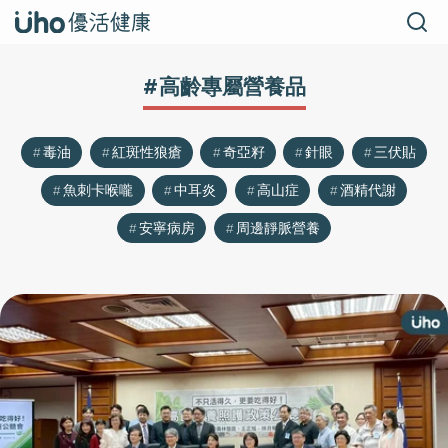
#高齡專屬營養品
毒油
紅斑性狼瘡
奇亞籽
針眼
三伏貼
魚刺卡喉嚨
中耳炎
高山症
酒精代謝
安寧病房
周邊靜脈營養