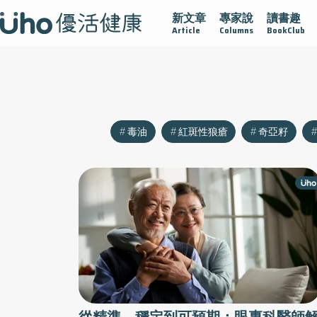
新文章
專家說
讀書趣
沾黏
守護腺在
疫情保衛戰
再生醫學
愛的未來視
Article
Columns
BookClub
毒油
紅斑性狼瘡
奇亞籽
從精準、穩定到可預期：眼專科醫師