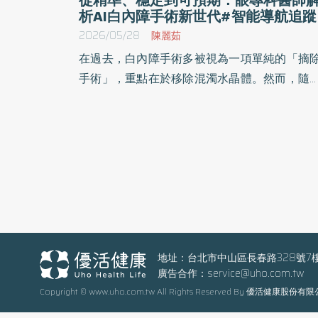
析AI白內障手術新世代#智能導航追蹤
2026/05/28
陳麗茹
在過去，白內障手術多被視為一項單純的「摘
手術」，重點在於移除混濁水晶體。然而，隨
技術演進，臨床已出現明顯轉變。 大學眼科榮譽
總院長林丕容醫師表示，隨著飛秒雷射技術導
白內障手術後，白內障手術已從傳統手工操作
進入「智能導航追蹤」且高度精準的階段。他
出，最大的差異在於手術關鍵步驟的穩定性與
控制性。 以前囊撕開為例，「以前用手做，就像
手畫圓」，著重在醫師的臨床經驗及技巧。透
飛秒雷射輔助，開口大小與位置可精確控制，
術截口約2mm，能協助人工水晶體置中達到更
地址：台北市中山區長春路328號7
廣告合作：
service@uho.com.tw
定。他強調，這對高階人工水晶體特別重要，
Copyright © www.uho.com.tw All Rights Reserved By 優活健康股份有
位置偏差，長期視力品質將受影響，相關條件
定為臨床評估考量之一。 此外，飛秒雷射可先將