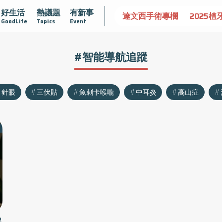
好生活
熱議題
有新事
認識攝護腺肥大
守護骨骼健康
達文西手術專欄
2025植
GoodLife
Topics
Event
#智能導航追蹤
針眼
三伏貼
魚刺卡喉嚨
中耳炎
高山症
解