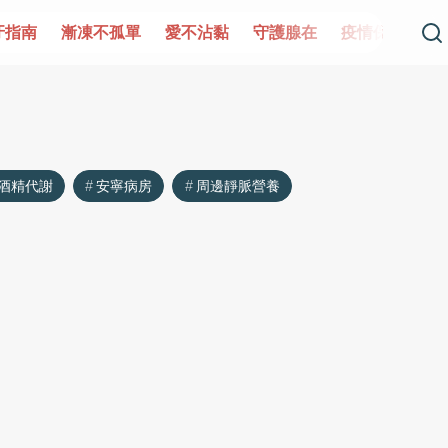
牙指南
漸凍不孤單
愛不沾黏
守護腺在
疫情保衛戰
酒精代謝
安寧病房
周邊靜脈營養