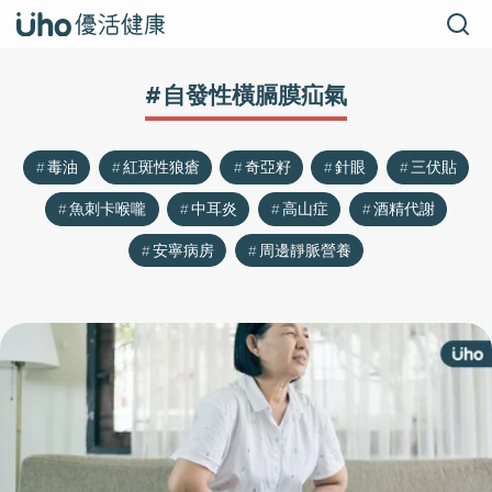
#自發性橫膈膜疝氣
毒油
紅斑性狼瘡
奇亞籽
針眼
三伏貼
魚刺卡喉嚨
中耳炎
高山症
酒精代謝
安寧病房
周邊靜脈營養