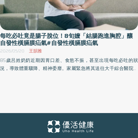
每吃必吐竟是腸子脫位！8旬嬤「結腸跑進胸腔」釀
自發性橫膈膜疝氣#自發性橫膈膜疝氣
2026/05/20
王韻雅
85歲呂姓奶奶近期因胃口差、食慾不振，甚至出現每吃必吐的狀
況，導致體重驟降、精神委靡。家屬緊急將其送往大千綜合醫院求
診，經電腦斷層掃描後驚覺，病人患有極其罕見的「非外傷性橫膈
膜疝氣」，一段大腸竟鑽入胸腔，壓迫肺部與胃部。所幸在接受微
創手術治療後復原良好，並已恢復正常進食。