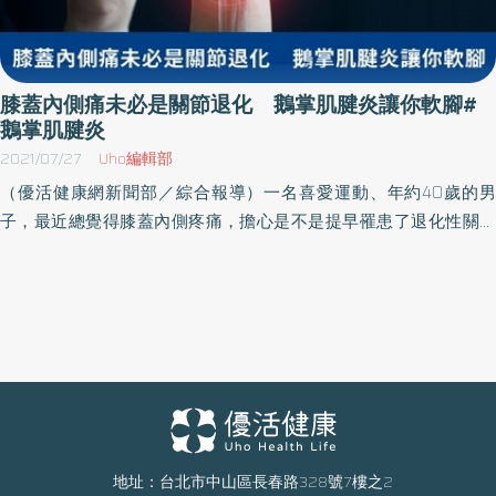
膝蓋內側痛未必是關節退化 鵝掌肌腱炎讓你軟腳#
鵝掌肌腱炎
2021/07/27
Uho編輯部
（優活健康網新聞部／綜合報導）一名喜愛運動、年約40歲的男
子，最近總覺得膝蓋內側疼痛，擔心是不是提早罹患了退化性關節
炎，就診後發現是鵝掌肌腱炎。膝蓋關節由骨頭、韌帶、肌腱等串
連而成，若出現疼痛，應就醫對症下藥，改善不適。常見於單車騎
士及路跑選手部立南投醫院復健科物理治療師蘇煜華指出，鵝掌肌
腱炎是內側膝關節疼痛的原因之一，鵝掌肌不是一條單一肌肉，是
由三條肌肉的遠端肌腱所構成，分別為縫匠肌、股薄肌和半腱肌，
此三者的遠端肌腱最後會共同匯集，附著在脛骨平台內下側。鵝掌
肌腱炎常見於路跑選手及自行車車友，因為膝關節彎屈次數過多加
上小腿向內旋轉次數過多，這兩種因素會導致鵝足肌腱過度使用，
促使鵝掌肌腱下的滑囊發炎。部分患者睡覺平躺膝蓋伸直也會痛蘇
地址：台北市中山區長春路328號7樓之2