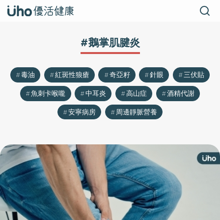
#鵝掌肌腱炎
毒油
紅斑性狼瘡
奇亞籽
針眼
三伏貼
魚刺卡喉嚨
中耳炎
高山症
酒精代謝
安寧病房
周邊靜脈營養