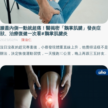
膝蓋內側一動就超痛！醫揭密「鵝掌肌腱」發炎症
狀、治療復健一次看#鵝掌肌腱炎
2023/02/14
陳渝仁
沒日沒夜的趕完專案後，小蔡發現體重直線上升，他覺得這樣不是
辦法，決定恢復運動習慣，一天慢跑10公里，晚上再跟三五好友打
籃球。但1個月後，小蔡發現上樓梯、從椅子起身的動作都覺得膝蓋
內側疼痛，輕輕按壓更是劇烈疼痛。