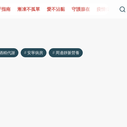
牙指南
漸凍不孤單
愛不沾黏
守護腺在
疫情保衛戰
酒精代謝
安寧病房
周邊靜脈營養