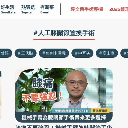
好生活
熱議題
有新事
認識攝護腺肥大
守護骨骼健康
達文西手術專欄
2025植
GoodLife
Topics
Event
#人工膝關節置換手術
針眼
三伏貼
魚刺卡喉嚨
中耳炎
高山症
膝痛不要強忍！機械手臂為膝關節手術