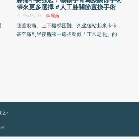
帶來更多選擇 #人工膝關節置換手術
2025/12/03
陳麗茹
開
膝蓋痠痛、上下樓梯困難、久坐後站起來卡卡，
性
甚至痛到半夜醒來—這些看似「正常老化」的症
成
狀，其實可能是退化性膝關節炎的警訊。秀傳紀
手
念醫院關節重建中心主任蔡沅欣醫師指出，當這
守
些症狀持續惡化，已經影響日常生活和睡眠品
持
質，且保守治療效果有限時，就應該考慮是否需
受
要根據醫師建議進行人工膝關節置換手術。
主
手
個
度
樓之2
限公司
X
估