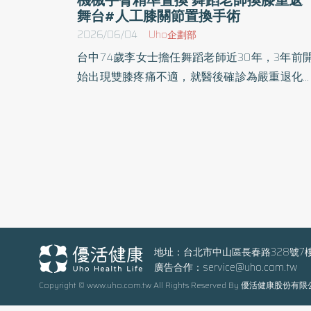
舞台#人工膝關節置換手術
2026/06/04
Uho企劃部
台中74歲李女士擔任舞蹈老師近30年，3年前
始出現雙膝疼痛不適，就醫後確診為嚴重退化
膝關節炎。雖然人工膝關節置換手術已相當
熟，但她曾見身邊朋友術後恢復不如預期，對
術風險顧慮甚深，起初選擇以玻尿酸注射等保
治療方式控制症狀。然而，李女士膝關節疼痛
續惡化，行走困難，甚至痛到失眠，才決定接
手術治療。臺中榮總骨科部關節重建科曾崇育
任為李女士安排機械手臂輔助人工膝關節置換
術。術後隔天，李女士即能下床行走；術後一
半月恢復日常活動，兩個月後更重返舞台，再
地址：台北市中山區長春路328號7
廣告合作：
service@uho.com.tw
翩翩起舞，重新找回熱愛的舞蹈人生。 臺中榮總
Copyright © www.uho.com.tw All Rights Reserved By 優活健康股份有
骨科部曾崇育主任表示，李女士初次就醫時，
光檢查顯示雙側膝關節均已嚴重退化。經評