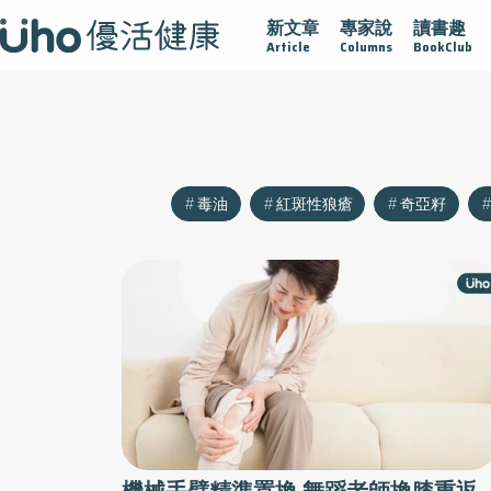
新文章
專家說
讀書趣
沾黏
守護腺在
疫情保衛戰
再生醫學
愛的未來視
Article
Columns
BookClub
毒油
紅斑性狼瘡
奇亞籽
機械手臂精準置換 舞蹈老師換膝重返