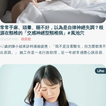
常常手麻、頭暈、睡不好，以為是自律神經失調？根
源在頸椎的「交感神經型頸椎病」#風池穴
2025/07/16
胡奕暄
42歲的陳小姐來診時滿臉疲憊：「我不是沒看醫生，但怎麼都查不
出原因。」 她工作是一名行政助理，近一年經常感覺心跳容易加
快、容易喘、早上醒來特別累，工作一段時間後還會出現肩頸僵
硬、眼睛脹脹的、頭有點暈。不僅如此，她的腸胃也變得敏感，常
常胃悶悶脹脹。她曾做過心電圖、腦部核磁共振、腸胃鏡，甚至服
用過安眠藥與抗焦慮劑，卻始終找不到真正的問題。 這類案例在門
診並不少見。許多症狀看似分散，其實可能來自一個被忽略的關
鍵：交感神經型頸椎病。 什麼是交感神經型頸椎病？ 翰鳴堂中醫診
所吳文誠中醫師表示交感神經屬於自律神經系統的一部分，負責調
節心跳、血壓、消化、瞳孔、腺體分泌等功能。在頸椎兩側，尤其