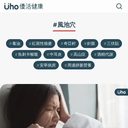
#風池穴
毒油
紅斑性狼瘡
奇亞籽
針眼
三伏貼
魚刺卡喉嚨
中耳炎
高山症
酒精代謝
安寧病房
周邊靜脈營養