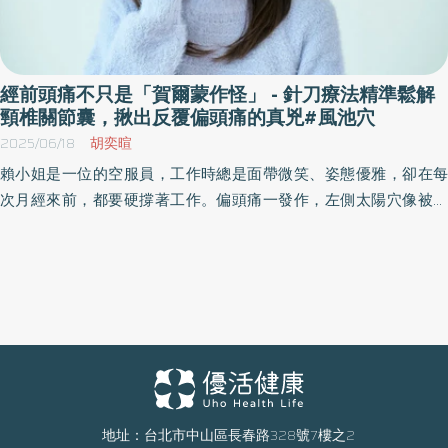
是第2到第6頸椎區域，分布著上頸交感神經節，當這些部位因關節
活動受限、筋膜張力不均或關節囊沾黏，導致交感神經受干擾時，
便可能產生一連串與「頸部無直接關聯」的全身症狀。 這就是交感
神經型頸椎病，臨床上常見卻容易被誤診為壓力大、自律神經失調
經前頭痛不只是「賀爾蒙作怪」 - 針刀療法精準鬆解
或身心症。 你也有這些狀況嗎？可能與頸椎有關 吳文誠中醫師說明
頸椎關節囊，揪出反覆偏頭痛的真兇#風池穴
以下這些身體狀況，若合併出現超過兩項，且長期未見改善，值得
2025/06/18
胡奕暄
進一步評估是否與交感神經型頸椎病有關： ✅ 起床後總覺得脖子
賴小姐是一位的空服員，工作時總是面帶微笑、姿態優雅，卻在每
硬、肩膀緊、眼睛酸脹 ✅ 心跳有時忽快忽慢、容易感覺胸口「卡卡
次月經來前，都要硬撐著工作。偏頭痛一發作，左側太陽穴像被釘
的」 ✅ 常覺得頭重重、注意力難集中、容易疲倦 ✅ 明明累卻睡不
子釘住，連光線與聲音都變得難以忍受。西藥、止痛藥、中藥都曾
深、淺眠、常作夢或半夜醒來 ✅ 手容易麻、手指有刺刺感，但檢查
經是他的主要治療選項，但成效總是不持久。因緣際會之下，她再
不出原因 ✅ 胃口變差、容易脹氣、排便變慢或變黏 ✅ 有時感到莫名
次來到中醫診所的診間求助。 她的頭痛，其實來自「脖子」 在問診
焦躁、煩悶，卻說不上哪裡不舒服 這些都是交感神經受干擾時，會
與觸診中，初鳴堂中醫診所院長周大翔醫師發現，這個患者在頸椎
出現的訊號。 醫師解析：為何會出現這些「全身性」症狀？ 許多人
C2到C4之間、斜方肌上緣、以及肩胛提肌附著點，都有多個很明顯
對頸椎的認知停留在「脖子痠」、「肩頸僵硬」，但其實頸椎周圍
壓痛點，比一般人多很多。這些點不只是肌肉痠痛，更是筋膜與關
的神經網絡極其豐富。當局部關節因長期姿勢不良、慢性退化或受
節囊的沾黏與神經過度興奮所導致的「反射性緊繃區」，這在中醫
傷產生滑動障礙，會對附近的交感神經節造成張力壓迫，導致整個
針刀學裡，被稱為干擾點或病源點。 更重要的是，她除了經前頭
自律神經系統的調節能力下降。這種「干擾」不像骨刺那樣明顯，
痛，平常也經常有肩頸僵硬、入睡困難、眼壓不適等小毛病。這些
地址：台北市中山區長春路328號7樓之2