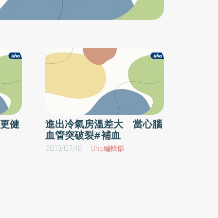
需加強骨頭癒合速度的患者、生長發育中的孩子
的轉骨之用，都可以服用強筋健骨方來調理。加
味四物湯則不論男女都適用！其主要功用是補血
調血，適用於血虛患者。不論是患者有貧血體
質，或是經期過後血液流失較多，都可飲用加味
四物湯補充營養。柯建新進一步解釋，許多民眾
以為，四物湯是女性專用的補品，其實不論男
生、女生，只要有血虛或貧血等相關症狀，都可
以服用四物湯進行調養。活血化瘀 經期排血靠
更健
進出冷氣房溫差大 當心腦
血管突破裂#補血
它而生新化瘀湯最大的功效則是活血化瘀、排除
血塊，常用於幫助產後惡露的排除。另外，針對
2013/07/18
Uho編輯部
女性月經期間，會有滴滴答答「淋漓不盡」的情
況，服用生新化瘀湯可獲得改善。除平時可服用
加味四物湯調理身體外，柯建新醫師指出，月經
期間也可藉由生新化瘀湯協助經血排除。本身是
位上班族的劉女士表示，自己容易經痛，平常因