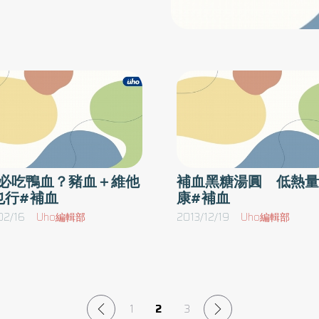
過
為每次經期耗損而出現缺鐵性貧血，孕婦、3歲
當歸、阿魏酸、地黃、寡糖、
，
以下嬰幼兒、素食者、減重者以及老人家是缺鐵
芍，柔肝止痛、補血歛陰；地
溫
性貧血的高危險群。熱量攝取不夠 補充鐵劑也
物湯不僅可補血、改善血管損
）
無效蔡秀雯營養師表示，平常容易有貧血的人，
及改善免疫等功能。至於在四
、
建議可以從日常飲食開始調整，首先要注意熱量
不同藥物，如此一來，才能對
中
攝取問題，熱量攝取不夠的人，再怎麼補充鐵劑
川芎，有助於袪風止痛。2）黃
健
都是無效的，另外食物中牛肉、羊肉、豬血等都
單
是屬於高鐵的食材，且動物性體質的吸收率是最
黃芩治，解暑氣。3）門冬四
質
好的，餐後也要補充水果來幫助食物中鐵質的吸
益隨。4）桂枝四物湯／冬季
必吃鴨血？豬血＋維他
補血黑糖湯圓 低熱量
的
收，素食者也可以食用富含鐵的食物，像是紅莧
；加桂枝，則可治風寒冷痛，
也行#補血
康#補血
屬
菜、花椰菜、波菜、黑芝麻、紅豆等食物。
02/16
Uho編輯部
2013/12/19
Uho編輯部
安
）
乘
益
有
1
2
3