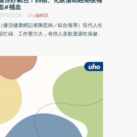
血#補血
2015/12/06
Uho編輯部
（優活健康網記者陳思綺／綜合報導）現代人生
活忙碌、工作壓力大，有些人喜歡透過吃保健食
品讓自己維持在良好的健康狀態，有些人則選擇
利用中藥進補，然而，煎煮中藥的時間對大部分
民眾並不方便，為此，花蓮慈濟醫院中醫部表
示，中醫即飲包是可以幫助民眾達到強身進補，
又能節省時間的新選擇。深知現代人忙碌經常因
為忙碌而忽略自己的健康，花蓮慈院中醫部推出
中醫即飲包，讓調養身體變的更輕鬆。包括強筋
健骨方、加味四物湯、生新化瘀湯等即飲包，讓
民眾便於保存、攜帶，只需加熱即可飲用。四物
湯男女皆宜 助血虛者調養身體花蓮慈院中醫部
柯建新醫師表示，強筋健骨方是一帖老少皆宜的
藥方，不論是針對筋骨較容易退化的長者、術後