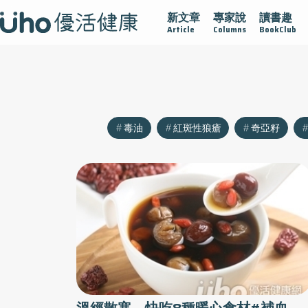
新文章
專家說
讀書趣
沾黏
守護腺在
疫情保衛戰
再生醫學
愛的未來視
Article
Columns
BookClub
毒油
紅斑性狼瘡
奇亞籽
溫經散寒 快吃8種暖心食材#補血