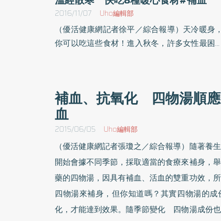
2016/11/07
Uho編輯部
（優活健康網記者徐平／綜合報導）天冷暖身
你可以吃這些食材！進入秋冬，許多女性最困
的就是手腳容易冰冷，影響日常與睡眠，透過
單營養湯品，不僅可以改善症狀，更能溫暖身
輕鬆度過寒冷天氣，吃補氣補血食物，還要搭
補血、抗氧化 四物湯順應
運動，才能達到改善手腳冰冷的功效。早晚氣
血
開始變涼 消除體寒痛經過了中秋之後，已經
以感受到早晚氣候開始變涼的趨勢，天冷就會
2015/06/05
Uho編輯部
吃些熱熱的食物來暖身，尤其很多女性朋友容
（優活健康網記者張瓊之／綜合報導）隨著養生
有體寒痛經的問題，對於攝取哪些食物能夠
開始會據不同季節，採取適當的食療來補身，舉
解，臺北市立聯合醫院陽明院區營養科營養師
藥的四物湯，因具有補血、活血的雙重功效，所
穎提出以下說明:1） 羊肉 ／羊肉為優質蛋白
四物湯來補身，但你知道嗎？其實四物湯的成
也富含鐵、維生素B1、維生素B2等營養素，
歸羊肉湯可益氣補虛，搭配薑絲一起食用，不
化，才能達到效果。隨季節變化 四物湯成份也