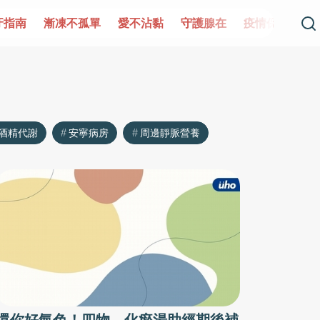
牙指南
漸凍不孤單
愛不沾黏
守護腺在
疫情保衛戰
酒精代謝
安寧病房
周邊靜脈營養
還你好氣色！四物、化瘀湯助經期後補