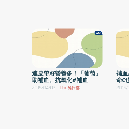
暖身更適合氣血循環差且手腳冰冷的女性，不
師表示，根據近代研究顯示，四物湯主要成份有
對於慢性腎臟疾病需限制蛋白質攝取量的患者
芍藥竿及川芎秦等，其中當歸，補血養血；白
需酌量食用。2） 薑 ／生薑可溫中止嘔、有
黃，調補肝腎；川芎，活血行氣。簡單來說，四
經散寒的功效，可活絡氣血、溫暖四肢。3
傷外，還能抗血栓、抗氧化、降低血液黏稠度以
黑糖 ／含有豐富的鈣、鉀、鐵、鎂，可暖肝脾
季的組成與運用，醫師強調要依順應變化，添加
補血、活血、通淤以及排惡露。4） 堅果 ／
症治療及預防：1）防風四物湯／春季用，加倍
醫認為堅果性味偏溫熱，有補腎健腦、強心
體、禦寒的作用，以營養而言，堅果油脂富含
芩四物湯／夏季用，加倍芍藥，養血歛陰，並加
元不飽和脂肪酸、維生素B群和維生素E，磷脂
物湯／秋季用，加倍熟地，助於養血滋陰，補精
連皮帶籽營養多！「葡萄」
補血
是有益健康的食物。 5） 桂圓 ／含有豐富
用，加倍當歸，治血虛萎黃，弦暈心悸，虛寒症
助補血、抗氧化#補血
命C
鐵、鋅，味甘性溫、滋補氣血、能助火化燥，
關節裨痛。
2015/04/03
Uho編輯部
2015/
溫熱性食物。6） 紅棗 ／具補中益氣、養血
神、健脾和胃等功效，有滋養調理的作用。7
枸杞 ／一般認為是冬季進補的好選擇，是上
的滋補藥，《藥性論》也認為，枸杞子能「補
精諸不足」。8） 葛根 ／在日本認為葛根粉