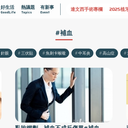
好生活
熱議題
有新事
認識攝護腺肥大
守護骨骼健康
達文西手術專欄
2025植
GoodLife
Topics
Event
#補血
針眼
三伏貼
魚刺卡喉嚨
中耳炎
高山症
亂吃鐵劑 補血不成反傷胃#補血