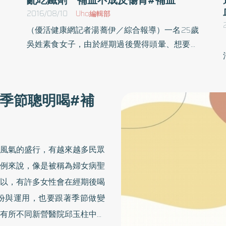
2016/08/10
Uho編輯部
，
（優活健康網記者湯蕎伊／綜合報導）一名25歲
擾
吳姓素食女子，由於經期過後覺得頭暈、想要補
簡
血，自行於藥房購買鐵劑補充，沒想到服用過後
心
臉色蒼白，並且覺得胃痛、噁心、想吐等腸胃道
配
不適的情況，醫師表示別自行購買鐵劑服用，可
季節聰明喝#補
候
能會引起胃部不適，如果民眾出現頭昏等貧血症
可
狀，建議就醫檢查、治療，不應自行診斷。虛弱
想
疲倦、暈眩、心悸衛福部南投醫院急診醫師洪世
易
昌表示，缺鐵性貧血的患者，症狀多為虛弱疲
風氣的盛行，有越來越多民眾
緩
倦、暈眩、心悸、臉色蒼白等，治療時應先找出
例來說，像是被稱為婦女病聖
陳
缺鐵的原因、對症治療，需評估可能為缺鐵性貧
以，有許多女性會在經期後喝
質
血者才會以補充鐵質的方式來治療。孕婦、素食
份與運用，也要跟著季節做變
當
者 易缺鐵性貧血有些女性於生理期過後，容易
僅
有頭暈、頭痛等症狀，是由於體內儲存的鐵質因
有所不同新營醫院邱玉柱中醫