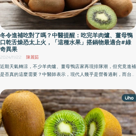
冬令進補吃對了嗎？中醫提醒：吃完羊肉爐、薑母鴨
口乾舌燥恐太上火，「這種水果」搭鍋物最適合#綠
奇異果
2024/11/22
陳麗茹
近期天氣轉涼，不少羊肉爐、薑母鴨店家再現排隊潮，但究竟進補
是否真的這麼需要？中醫師表示，現代人幾乎是營養過剩，而台灣
也沒到那麼冷，如果加上活動量又減少的話，過度進補反而會引發
消化不良、便秘等「上火」症狀，吃補應適時搭配富含酵素的水果
來平衡腸胃道環境，才是比較好的保健觀念。 翰鳴堂中醫診所周宗
翰中醫師表示，近期氣候忽冷忽熱，最直接的影響就是消化液無法
有效分泌使消化系統作用變得緩慢，不少敏感的人已經有腸胃不適
現象出現便秘或腸躁等消化問題，以中醫角度來說就是「脾胃不
和」。 9成現代人都不需過度進補 周宗翰中醫師指出，現代人其實