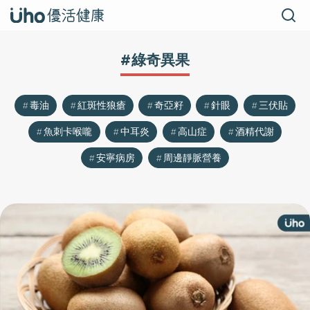
#綠奇異果
毒油
紅斑性狼瘡
奇亞籽
針眼
三伏貼
魚刺卡喉嚨
中耳炎
高山症
酒精代謝
安寧病房
周邊靜脈營養