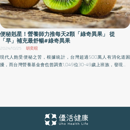
營養都算足夠，9成人幾乎是不用補的，反而因為平時已經高油、高
鹽，但卻缺乏膳食纖維，又因忙碌生活熬夜、缺乏運動，再去吃補
反而會產生「外寒內熱」的體質變化。 周宗翰中醫師說明，門診不
管是上班族、女性月經調理、更年期或是學生，只要是壓力大、睡
眠不足的狀態，幾乎7成都是虛火伴隨實火的體質，若過度進補，女
便秘剋星！營養師力推每天2顆「綠奇異果」 從
性有經痛的恐怕會更明顯，有些則會長痘痘、口乾舌燥等，這都是
「早」補充最舒暢#綠奇異果
上火的表現；特別是女性如果經常出現自律神經失調、神經長期處
2024/10/25
胡奕暄
於亢奮、慢性勞損的氣滯氣血兩虛、飲食不當造成的身體慢性發
現代人飽受便秘之苦，根據統計，台灣超過500萬人有消化道困
炎，或是有子宮肌瘤肌腺症等，更不宜隨意進補。 不過，天涼總想
擾，而台灣營養基金會也曾調查1,049位30~49歲上班族，發現近5
來個鍋物暖暖身，周宗翰中醫師說明，只要以「平補滋陰」為原
成都有「便秘」困擾。健保署統計國人健保用藥，發現2023年竟吞
則，適度透過藥材調整至整體藥性「微溫」還是可以應景吃鍋，要
掉3.6億錠治療便秘的藥物！難道便秘只能靠吃藥解決嗎？孫語霙營
如何健康吃？周宗翰中醫師提供訣竅：鍋物通常都是肉類多，可以
養師提醒，長期過量服藥可能導致依賴性，最好以改善生活作息、
多補充金針菇、白菜、杏鮑菇、番茄等蔬菜來平衡，飯後搭配富含
飲食為主。《美國消化醫學雜誌》研究證實，每天攝取2顆綠奇異果
膳食纖維的水果如奇異果，也能幫忙維持腸胃健康狀態。 綠奇異果
和7.5克的洋車前子相比，不但可以改善便秘，每週更增加1.5次以上
富含酵素與膳食纖維，1天2顆維持腸胃平衡狀態 周宗翰中醫師說
的排便量，同時減少便秘患者腹部的不適感。 吃瀉劑當心產生依賴
明，特別是綠奇異果因富含奇異酵素，能幫助蛋白質快速分解，減
性 天然食物有助溫和緩解便秘 孫語霙營養師指出，一天排便3次，
輕腸胃負擔。此外，其豐富的維他命C，具有很好的抗氧化效果，減
到3天排便一次都可說是正常。倘若每週排便低於3次，或排便過程
少身體發炎機率，且每100公克中，就大約有3公克的膳食纖維，比