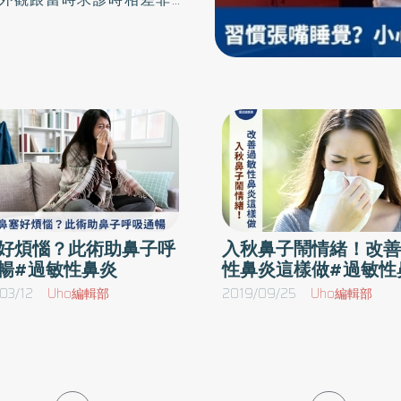
麼小就會有睡眠呼吸障礙的問
解釋，其實是有多重原因，臨
性鼻炎。台灣空氣汙染導致孩
敏比例比20年前增加了3倍。
、鼻黏膜發炎腫脹及下鼻甲肥
吸，而較嚴重的呼吸道阻塞，
吸暫時停止的情形。由於睡眠
生長遲緩的現象，甚至有學者
好煩惱？此術助鼻子呼
入秋鼻子鬧情緒！改善
過動、注意力不集中、語言學
暢#過敏性鼻炎
性鼻炎這樣做#過敏性
善咬合，效果較佳。 搭配口
03/12
Uho編輯部
2019/09/25
Uho編輯部
2017年引進肌功能矯正裝
孩童的早期矯正。長期追蹤結
及頻率降低，睡覺時打呼情形
為是多重原因，因此在使用肌