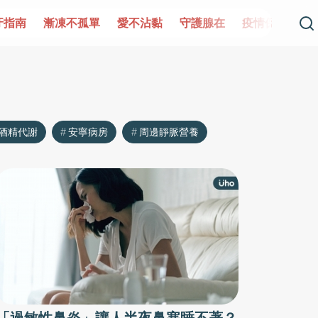
牙指南
漸凍不孤單
愛不沾黏
守護腺在
疫情保衛戰
酒精代謝
安寧病房
周邊靜脈營養
「過敏性鼻炎」讓人半夜鼻塞睡不著？