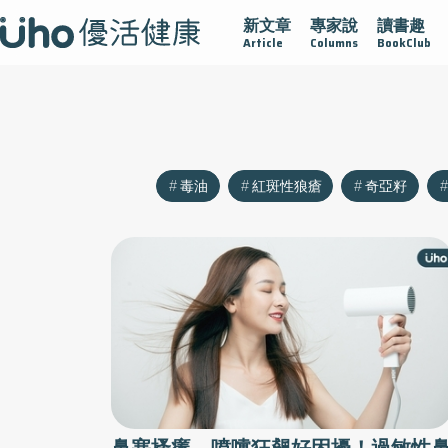
新文章
專家說
讀書趣
沾黏
守護腺在
疫情保衛戰
再生醫學
愛的未來視
Article
Columns
BookClub
毒油
紅斑性狼瘡
奇亞籽
鼻塞搔癢、噴嚏狂飆好困擾！過敏性