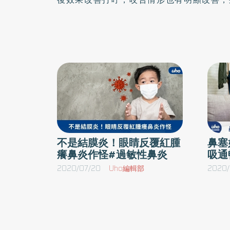
多。 過敏性鼻炎導致呼吸道不順暢為何孩童這
題？台中榮總兒童牙科暨齒顎矯正科主任陳亮如
床上常見的是兒童新陳代謝問題，如肥胖及過敏
童過敏的比率日益增加，以中部來說，兒童鼻過
反覆的過敏性鼻炎會導致呼吸道的淋巴腺體腫大
厚。當呼吸道不通暢，孩童睡眠時就會用嘴巴呼
家長甚至會聽到小孩濃濁的呼吸聲、打呼聲或呼
品質嚴重被影響，孩童還有白天注意力不集中或
不是結膜炎！眼睛反覆紅腫
鼻塞
提出兒童睡眠呼吸障礙還會造成孩童白天嗜睡、
癢鼻炎作怪#過敏性鼻炎
吸通
習力下降等問題。因此提早改善呼吸，並同步改
2020/07/20
Uho編輯部
2020/
腔矯正同步改善齒列與鼻塞台中榮總口腔醫學部
置，主要應用於臨床上有異常咬合如暴牙、戽斗
果發現，不僅齒列情形得到改善，鼻塞嚴重程度
也有減少。陳亮如說明，睡眠呼吸障礙的問題因