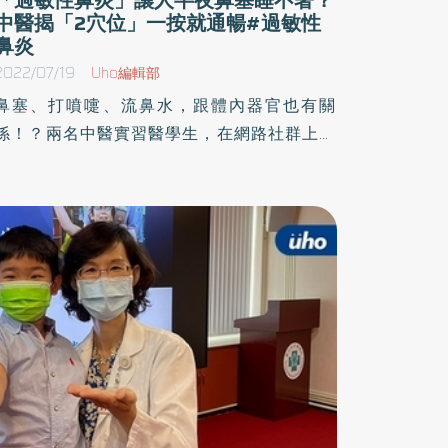
中醫揭「2穴位」一按就通暢#過敏性
鼻炎
2022/07/19
Uho編輯部
鼻塞、打噴嚏、流鼻水，跟體內器官也有關
係！？兩名中醫實習醫學生，在網路社群上以
「中醫四物所」做為科普知識平台，經由中國醫
藥大學助理教授巫漢揆審訂出版同名書籍，用輕
鬆圖文解析中醫藥知識，並從日常病痛解方著
手，分享與時俱進的現代中醫。在解析過敏性鼻
炎的篇章中便指出，身上臟器可能也出了問題。
以下為原書摘文：