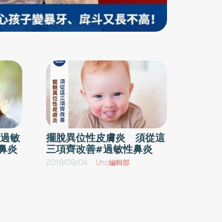
過敏
擺脫異位性皮膚炎 須從這
鼻炎
三項齊改善#過敏性鼻炎
2019/09/04
Uho編輯部