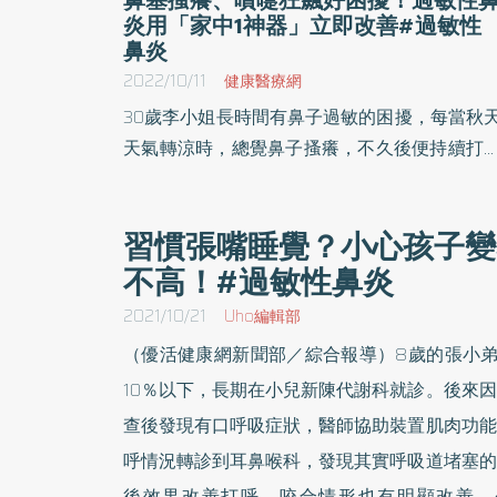
炎用「家中1神器」立即改善#過敏性
鼻炎
2022/10/11
健康醫療網
30歲李小姐長時間有鼻子過敏的困擾，每當秋
天氣轉涼時，總覺鼻子搔癢，不久後便持續打
嚏，嚴重時鼻流清涕，如同水龍頭一般滴下，
有鼻塞，讓她呼吸不順，改用嘴巴呼吸，睡眠
習慣張嘴睡覺？小心孩子變
質變得不好，隔天上班也沒有精神，也常揉眼
不高！#過敏性鼻炎
打哈欠，使鼻根部有數條明顯細紋，這些問題
覆發作，影響生活品質，讓她十分困擾。
2021/10/21
Uho編輯部
（優活健康網新聞部／綜合報導）8歲的張小弟
10％以下，長期在小兒新陳代謝科就診。後來
查後發現有口呼吸症狀，醫師協助裝置肌肉功能
呼情況轉診到耳鼻喉科，發現其實呼吸道堵塞的
後效果改善打呼，咬合情形也有明顯改善，