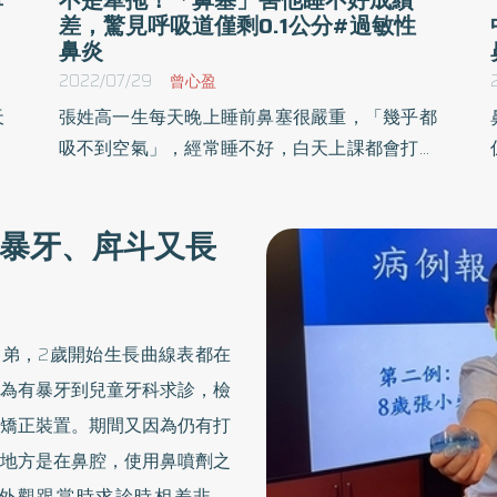
差，驚見呼吸道僅剩0.1公分#過敏性
鼻炎
2022/07/29
曾心盈
天
張姓高一生每天晚上睡前鼻塞很嚴重，「幾乎都
噴
吸不到空氣」，經常睡不好，白天上課都會打瞌
偶
睡，以致於老師講的都沒在聽，課業成績始終吊
品
車尾，運動也特別容易喘，必須用嘴巴呼吸，但
暴牙、戽斗又長
睛
往往越呼吸，喉嚨就越乾，讓他十分難受。就醫
反
檢查後確實發現，鼻塞情況嚴重，因為下鼻甲肥
厚到幾乎完全阻塞呼吸道，縫隙僅約0.1公分。
弟，2歲開始生長曲線表都在
因為有暴牙到兒童牙科求診，檢
矯正裝置。期間又因為仍有打
地方是在鼻腔，使用鼻噴劑之
外觀跟當時求診時相差非常