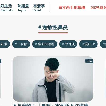
好生活
熱議題
有新事
認識攝護腺肥大
守護骨骼健康
達文西手術專欄
2025植
GoodLife
Topics
Event
#過敏性鼻炎
針眼
三伏貼
魚刺卡喉嚨
中耳炎
高山症
鼻
不是牽拖！「鼻塞」害他睡不好成績