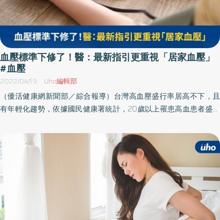
血壓標準下修了！醫：最新指引更重視「居家血壓」
#血壓
2022/04/19
Uho編輯部
（優活健康網新聞部／綜合報導）台灣高血壓盛行率居高不下，且
有年輕化趨勢，依據國民健康署統計，20歲以上罹患高血患者盛行
率達3成，顯示高血壓相關疾病問題已不是中老年人才需注意，各年
齡層都可能面臨高血壓威脅。而堪稱隱形殺手的高血壓，多數民眾
血壓偏高時都不會有明顯感受，導致病識感不高因而忽略血壓穩定
的重要性，當高血壓患者無好好控制血壓時，沒事就沒事，一有事
就是大事，最後引發嚴重併發症，使終端器官損傷，造成不可挽回
的災難。居家血壓量測標準動作，搭配722血壓量測更精準台大北護
分院家醫科醫師曹玉婷表示，高血壓對健康造成嚴重危害，平時是
感受不到的，血壓數值量測已與傳統不同，不再單單只仰賴診間量