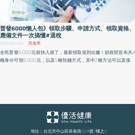
普發6000懶人包》領取步驟、申請方式、領取資格、
應備文件一次搞懂#退稅
2023/02/24
馮逸華
全民普發6,000元就快入袋了，最新領取規則出爐！財政部宣布共4
種身分可領6,000元，以及5種領錢方式，其中2種方法可以直接領
現金，更有1種不用出門，政府就會把錢匯給你！到底領6,000元要
備妥哪些證件資料呢？《優活健康網》幫大家整理全民普發6,000元
懶人包一次看懂！（文章更新時間：3月21日17:15，最快發放日期確
定為4月6日、新增登記入帳分流方式、免登記入帳11類對象）
地址：台北市中山區長春路328號7樓之2