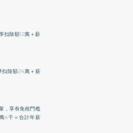
準扣除額12萬＋薪
準扣除額24萬＋薪
長輩，享有免稅門檻
1萬4千＝合計年薪