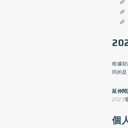
2
根據財
同的是
延伸閱
202
個