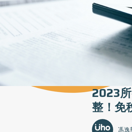
202
整！免
馮逸