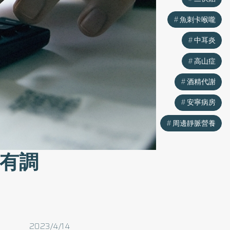
魚刺卡喉嚨
中耳炎
高山症
酒精代謝
安寧病房
周邊靜脈營養
」有調
2023/4/14