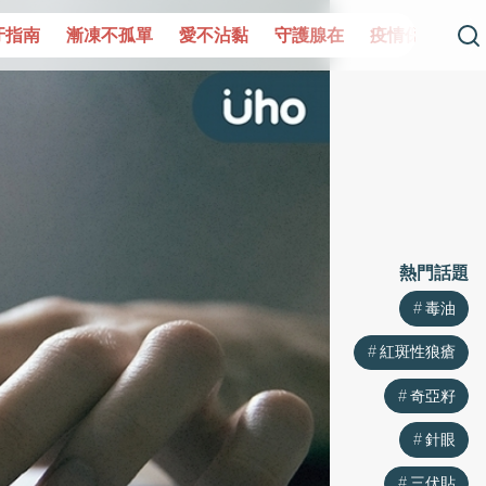
單
愛不沾黏
守護腺在
疫情保衛戰
再生醫學
愛的未
熱門話題
毒油
紅斑性狼瘡
奇亞籽
針眼
三伏貼