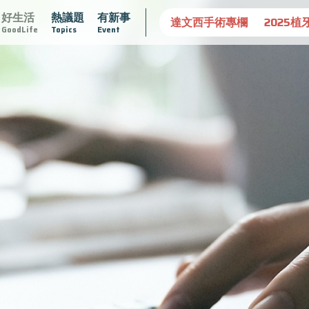
好生活
熱議題
有新事
守護骨骼健康
達文西手術專欄
2025植牙指南
漸凍不孤
GoodLife
Topics
Event