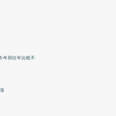
。今年與往年比較不
漲