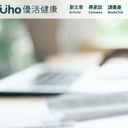
新文章
專家說
讀書趣
疫情保衛戰
再生醫學
愛的未來視
認識攝護腺肥大
Article
Columns
BookClub