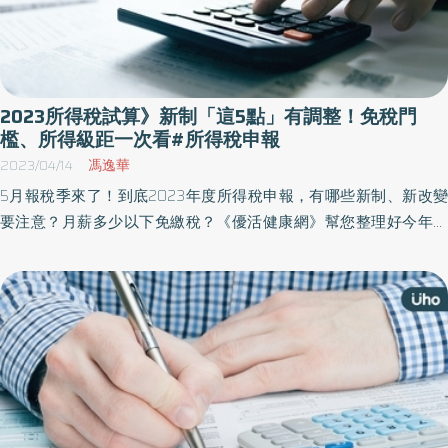
2023所得稅試算》新制「這5點」有調整！免稅門
檻、所得級距一次看#所得稅申報
2023/04/14
馮逸華
5月報稅季來了！到底2023年度所得稅申報，有哪些新制、新改變
要注意？月薪多少以下免繳稅？《優活健康網》幫您整理好今年申
報所得稅「6大QA」，以及各種稅額計算方法，和大家最關心的節
稅小技巧，讓您報稅一篇文章全看懂！