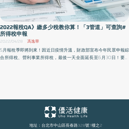
2022報稅QA》繳多少稅教你算！「3管道」可查詢#
所得稅申報
2022/04/28
馮逸華
5月報稅季即將到來！因近日疫情升溫，財政部宣布今年民眾申報綜
合所得稅、營利事業所得稅，最後一天全面延長至6月30日！要繳
多少稅怎麼算？哪3大管道可以查詢？《優活健康網》整理「所得稅
申報4大QA」，方便民眾5月1日開始報稅不塞車！
地址：台北市中山區長春路328號7樓之2