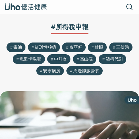
#所得稅申報
毒油
紅斑性狼瘡
奇亞籽
針眼
三伏貼
魚刺卡喉嚨
中耳炎
高山症
酒精代謝
安寧病房
周邊靜脈營養