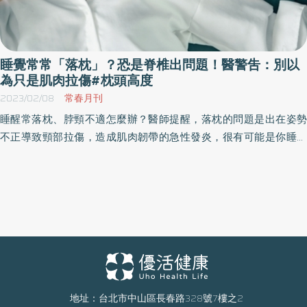
睡覺常常「落枕」？恐是脊椎出問題！醫警吿：別以
為只是肌肉拉傷#枕頭高度
2023/02/08
常春月刊
睡醒常落枕、脖頸不適怎麼辦？醫師提醒，落枕的問題是出在姿勢
不正導致頸部拉傷，造成肌肉韌帶的急性發炎，很有可能是你睡覺
枕頭的高度選錯了！雖然落枕不會造成永久性的傷害，但要當心的
是，若是會常常落枕的人，可能已經過於勞累，甚至有脊椎病變風
險。
地址：台北市中山區長春路328號7樓之2