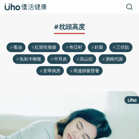
#枕頭高度
毒油
紅斑性狼瘡
奇亞籽
針眼
三伏貼
魚刺卡喉嚨
中耳炎
高山症
酒精代謝
安寧病房
周邊靜脈營養