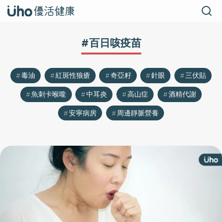
#百日咳疫苗
毒油
紅斑性狼瘡
奇亞籽
針眼
三伏貼
魚刺卡喉嚨
中耳炎
高山症
酒精代謝
安寧病房
周邊靜脈營養