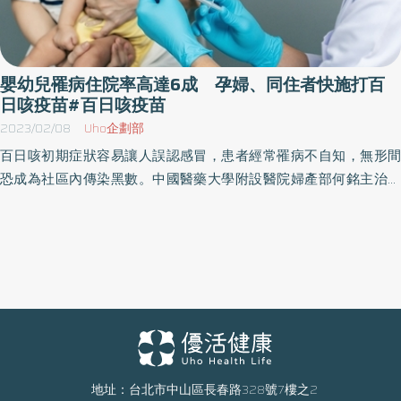
嬰幼兒罹病住院率高達6成 孕婦、同住者快施打百
日咳疫苗#百日咳疫苗
2023/02/08
Uho企劃部
百日咳初期症狀容易讓人誤認感冒，患者經常罹病不自知，無形間
恐成為社區內傳染黑數。中國醫藥大學附設醫院婦產部何銘主治醫
師表示，成人罹患百日咳的生命威脅較低，但免疫力尚未健全的嬰
幼兒一旦罹病，有高危險演變成重症，還可能導致死亡。為了避免
新生兒暴露於百日咳感染風險中，建議孕婦在懷孕28至37周接種百
日咳疫苗，以利傳輸抗體給胎兒，讓孩子提早擁有保護力。此外，
家中成員與照護者也建議同步接種，透過「包覆策略」替新生兒築
起安全的居住環境。 百日咳難確診、社區恐藏黑數 實際病患人數
恐是確診人數的10倍以上 何銘醫師表示，百日咳擴散力比新冠肺炎
還高，1名病患約能傳染給15至16人，但要確定病患感染有一定難
度，百日咳初期症狀不明顯很難與感冒區別，醫生必須在強烈懷疑
地址：台北市中山區長春路328號7樓之2