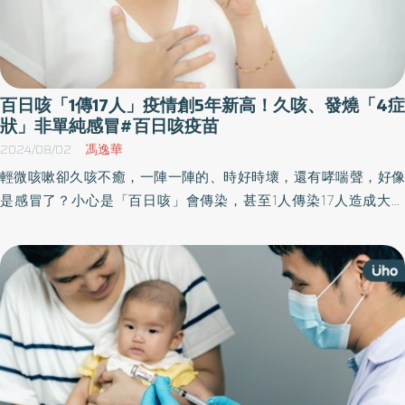
百日咳「1傳17人」疫情創5年新高！久咳、發燒「4症
狀」非單純感冒#百日咳疫苗
2024/08/02
馮逸華
輕微咳嗽卻久咳不癒，一陣一陣的、時好時壞，還有哮喘聲，好像
是感冒了？小心是「百日咳」會傳染，甚至1人傳染17人造成大流
行！醫師提醒，民眾不論成人或小孩，都建議自費接種百日咳疫
苗，其中以孕婦接種疫苗，以保護新生兒預防感染最為重要，且每
次懷孕都應接種一次疫苗。