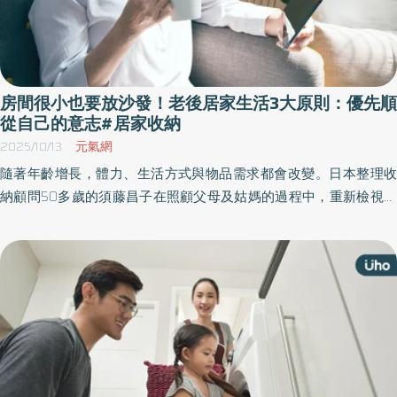
房間很小也要放沙發！老後居家生活3大原則：優先順
從自己的意志#居家收納
2025/10/13
元氣網
隨著年齡增長，體力、生活方式與物品需求都會改變。日本整理收
納顧問50多歲的須藤昌子在照顧父母及姑媽的過程中，重新檢視自
己與物品的關係。《優活健康網》特選此篇，公開須藤昌子總結出
來的居家整理3個原則，幫助自己在未來的生活中減輕負擔、保持舒
適，並活得更豐富。