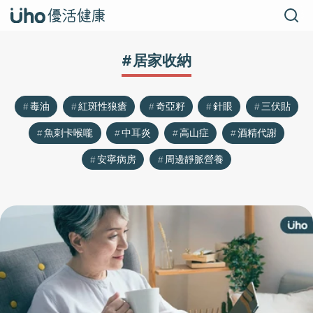
#居家收納
毒油
紅斑性狼瘡
奇亞籽
針眼
三伏貼
魚刺卡喉嚨
中耳炎
高山症
酒精代謝
安寧病房
周邊靜脈營養