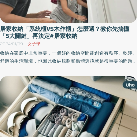
居家收納「系統櫃VS木作櫃」怎麼選？教你先搞懂
「5大關鍵」再決定#居家收納
2024/01/09
女子學
收納在家庭中非常重要，一個好的收納空間能創造有秩序、乾淨、
舒適的生活環境，也因此收納規劃和櫃體選擇就是很重要的問題，
最常見的兩種選擇是系統櫃和木作櫃，各自皆有其優點和適用情
境，取決於使用需求、預算和個人喜好。到底是系統櫃好還是木作
櫃好？以下5點是關於兩種櫃體的優缺點大解析。