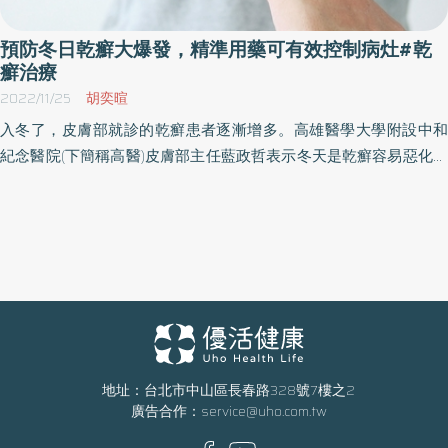
預防冬日乾癬大爆發，精準用藥可有效控制病灶#乾
癬治療
2022/11/25
胡奕暄
入冬了，皮膚部就診的乾癬患者逐漸增多。高雄醫學大學附設中和
紀念醫院(下簡稱高醫)皮膚部主任藍政哲表示冬天是乾癬容易惡化的
季節，病灶會變得較平常嚴重，像是癢、乾、脫屑，或是龜裂及疼
痛等都是在門診中常見的病況。其中最令患者困擾的不單是因外觀
病灶帶來的身心壓力，連日常生活也會衍生出許多不便。曾有病患
向醫師形容，在大發作期間，皮屑掉滿地，每天都必須掃三次地，
相當苦惱。 藍政哲醫師建議，中重度患者在夏天膚況較容易控制
時，持續規律用藥並做好保養，於入冬之際應提高警覺，避免病灶
惡化的因子，如抽菸、壓力、作息不正常及感染等，且切忌等到大
發作時才至醫院就診，因而延誤適當治療時機導致後續療程備加艱
辛。 乾癬治療善用醫病共享決策 以達乾淨皮膚治療目標 乾癬是需要
地址：台北市中山區長春路328號7樓之2
廣告合作：
service@uho.com.tw
長期穩定控制的疾病，藍政哲醫師指出，現今乾癬治療已有相當大
的突破，接受精準治療後可使病患身上的皮膚病灶幾乎完全清除，