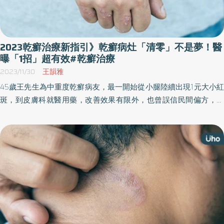
2023乾癬治療新指引》乾癬病灶「清零」不是夢！醫
曝「1招」超有效#乾癬治療
2023/11/30
王韻雅
45歲王先生為中重度乾癬病友，最一開始從小腿陸續出現1元大小紅
斑，到皮膚科就醫用藥，改善效果有限外，也曾誤信民間偏方，都
沒有讓疾病有效改善。紅斑甚至不斷長大，開始脫屑、發癢，最嚴
重時臉上都是紅斑。直到4年前終於使用到生物製劑，首先感受到癢
感快速改善，再來是紅斑快速消退，PASI指數都能維持在90以上，
人生有了重大轉變⋯