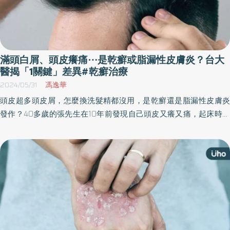
滿頭白屑、頭皮癢痛⋯是乾癬或脂漏性皮膚炎？台大
醫揭「1關鍵」差異#乾癬治療
2024/05/31
馮逸華
頭皮超多頭皮屑，怎麼換洗髮精都沒用，是乾癬還是脂漏性皮膚炎
發作？40多歲的張先生在10年前發現自己頭皮又癢又痛，起床時發
現枕頭全是掉落的皮屑，且後腦出現大塊結痂，多次擦藥都沒用，
檢查才發現是中重度乾癬。皮膚科醫師提醒，乾癬症狀容易跟其他
皮膚疾病混淆，尤其8成病灶發生在頭皮，很容易誤認為脂漏性皮膚
炎。