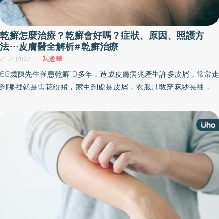
乾癬怎麼治療？乾癬會好嗎？症狀、原因、照護方
法⋯皮膚醫全解析#乾癬治療
2023/11/20
馮逸華
68歲陳先生罹患乾癬10多年，造成皮膚病兆產生許多皮屑，常常走
到哪裡就是雪花紛飛，家中到處是皮屑，衣服只敢穿麻紗長袖，令
他非常困擾，也不敢外出、游泳、聚餐，一開始使用診所開立的類
固醇藥物，但效果不佳，直到轉至花蓮慈濟醫院，經皮膚科醫師給
予生物製劑的治療後，症狀才顯著緩解，喜歡運動的他，現在終於
可以自在游泳了。