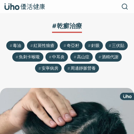
#乾癬治療
毒油
紅斑性狼瘡
奇亞籽
針眼
三伏貼
魚刺卡喉嚨
中耳炎
高山症
酒精代謝
安寧病房
周邊靜脈營養