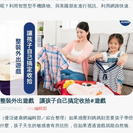
孩子運筆與書寫能力。2.可詢問孩子天氣圖意義及情境！訓練孩子生
呢？利用智慧型手機購物、與美國朋友進行視訊、利用網路快速搜
嘔吐、呼吸加快、體溫下降、心跳過慢都應盡快就醫，並把觀察到
活與溝通表達能力。3.可數出每種天氣圖中「雨」、「雷」、「龍捲
尋各種情報⋯⋯這些都是大家習慣的日常了吧！未來，我們所生活
的所有細節告訴醫師。嚴重者可能呈現昏迷、心跳停止、瞳孔放大
風」的數量。訓練孩子專注力與數量概念。（文章授權提供／陳俊
的世界又會變成怎樣呢？無人駕駛車的普及，機器人為我們進行手
甚至死亡。其他常合併的發現有視網膜出血，顱骨骨折，肋骨、鎖
宇職能治療師）
術，用一支智慧型手機就能遠距離遙控家中的所有家電，未來的時
骨骨折，頭臉或身體皮膚瘀血等。後遺症如：失明、癱瘓、學習障
代應該如此吧！而讓這些變化成為真實的關鍵，就是「程式設
礙、動作發育遲緩、語言障礙、腦性麻痺、動作發育遲滯、癲癇。
計」。未來將生活在被程式操控世界中的孩子們，理所當然的必須
後續可能需安排許多復健，如物理、職能及語言等治療，長期仰賴
要認識程式設計才行。並針對程式設計會產生的問題與狀況必須要
藥物控制癲癇，造成孩子生活適應、自我照顧能力、自我形象、情
有能力解決，而這也是為什麼全世界各國都在新的課程綱要中納入
緒、人際、學習等問題。安全抱小孩 避免無法挽回的遺憾小兒科
程式設計教育，讓孩子們也開始學習程式設計，並且培養實際解決
醫師叮嚀家長，大部分嬰兒在出生後數個月內會有情緒不易安撫或
問題的能力。不知道該如何開始程式設計教育？就從不插電遊戲開
哭鬧的情形，大人要學習如何處理，不管任何理由絕對不能搖晃小
始吧！要從哪裡開始程式設計，又該如何開始呢？若要學習程式設
孩。抱寶寶時，頭、脖子、背部要維持一直線，一起移動，大人雙
計就必須先了解程式嗎？會很困難嗎？如果你也有這麼多疑問，那
手同時托著寶寶的頭與背，切記一定要把頸部支撐好，避免頭部劇
就從「不插電程式設計遊戲」開始吧！什麼是不插電 (unplugged)
烈搖晃。萬一不小心真的搖晃了嬰兒，切記要立刻送醫，就診時一
整裝外出遊戲 讓孩子自己搞定收拾#遊戲
？如同字面上的意思，不插電，即沒有連結電腦的電腦科學教育活
定要告知醫師，及早診治有助避免無法挽回的結果及減少後遺症的
2019/09/22
Uho編輯部
動。學習電腦卻不用電腦？電腦程式的運行原理或學習程式設計時
發生。另外，可參考國民健康署健康99網站「嬰兒搖晃症候群」動
（優活健康網編輯部／綜合整理）如果感覺到媽媽刻意要孩子學些
所需要的概念等，在即使沒有電腦，卻可以透過遊戲進行學習的活
畫影片（https://youtu.be/NqvdMtmtkbc），讓照顧者更清楚了解
什麼，孩子天生的敏感會有所抗拒，但如果透過遊戲就能自然愉快
動，就是不插電遊戲。不論是誰都能夠輕鬆有趣的學習不插電程式
其成因及症狀。