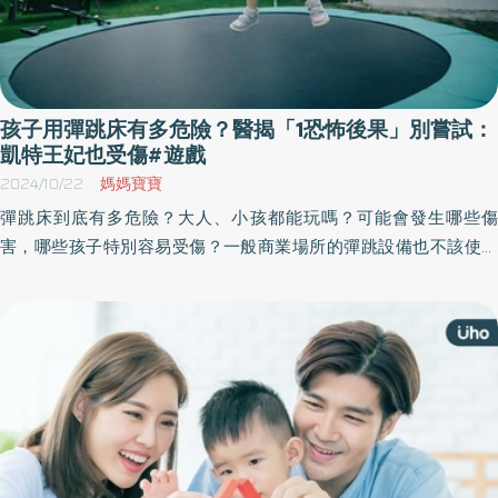
孩子用彈跳床有多危險？醫揭「1恐怖後果」別嘗試：
凱特王妃也受傷#遊戲
2024/10/22
媽媽寶寶
彈跳床到底有多危險？大人、小孩都能玩嗎？可能會發生哪些傷
害，哪些孩子特別容易受傷？一般商業場所的彈跳設備也不該使用
嗎？是否有某些預防措施可以讓彈跳床運動更安全？《優活健康
網》特選此篇，急診科醫師告訴你，使用彈跳床該注意的事項，連
凱特王妃都曾經因此而受傷。