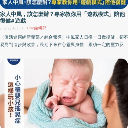
家人中風，該怎麼辦？專家教你用「遊戲模式」陪他
復健#遊戲
2022/02/09
Uho編輯部
（優活健康網新聞部／綜合報導）中風家人日復一日做復健，卻不
易見到進步與改善，長期下來在心靈與身體上累積一定的壓力及負
擔，加上健康的狀態突然間失去自理能力，面對這個狀況時，心情
會低落、甚至久久無法接受這個現實。我們除了可以陪伴、多鼓勵
家人外，能夠做些什麼幫助家人建立信心及持續復健呢？這篇整理
了「愛長照－照顧者聯盟」FB社團裡，照顧者和專家們分享照顧中
風家人的3項要點。第1點：了解自身狀態、建立目標和信心 讓中風
家人在可以接受範圍知道自身狀況，共同設定他想要、可以達成的
目標。 目標需要具體，並解說如何透過正確的復健過程達成。 從過
往成功改善的案例裡，讓中風家人知道未來不是黑暗的。第2點：增
加復建趣味性、正向鼓勵陪伴 多陪伴在可及之處復健。如：帶去醫
療院所、附近安全的公園進行行走訓練、陪同練習走樓梯 。 除了耐
心、並給予中風家人適當的尊重、激勵及鼓勵。 要能協助中風者理