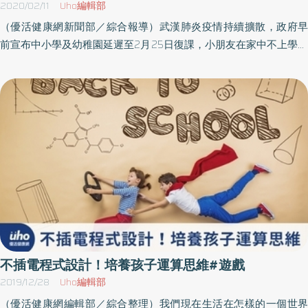
護理部督導長劉文琪表示，寶寶的身體比例與大人不太一樣，頭通
2020/02/11
Uho編輯部
常佔了身體全長的1/4，加上3個月前的寶寶脖子和腦部柔軟且脆弱
（優活健康網新聞部／綜合報導）武漢肺炎疫情持續擴散，政府早
無力，脖子內部重要的各種組織（如管控呼吸反應的頸椎）卻又非
前宣布中小學及幼稚園延遲至2月25日復課，小朋友在家中不上學，
常重要，若不當的搖晃（特別是如拋接等上下方向搖晃）導致受
在家喊無聊，，爸媽不知怎麼辦！除了打電動、看電視等，陳俊宇
傷，便極有可能使寶寶於未來出現發展遲緩的現象。嬰兒因被搖晃
職能治療師特地設計教案，讓孩子可以在家練練手功能及運筆，讓
造成腦部更被扭曲和壓迫，造成腦部程度不等的傷害：（1）腦部的
孩子在家能持續學習之餘，且減少與3C產品黏在一起的時間！居家
表淺靜脈連結著腦部和硬腦膜，而硬腦膜緊貼在顱骨內側，當這橋
遊戲1.專注力訓練 - 大自然中的小奧秘蜜蜂在授粉時，主要會選擇黃
樑靜脈受到牽扯而超過它們的彈性張力時，就會破裂出血，造成硬
色或是藍色的花朵，對紅色的花朵比較遲鈍。蛾在授粉時，主要會
腦膜下血腫或蜘蛛膜下出血。（2）腦部撞擊到頭顱骨的內緣，造成
選擇白色或是黃色的花朵。蒼蠅也會授粉唷！蒼蠅會選擇紅色的花
腦組織直接的受傷。（3）腦部深層的組織和神經纖維，在劇烈搖動
朵且味道像腐敗的肉來授粉！這次的學習單有分等級，不同年齡層
時被破壞斷裂。（4）嬰兒被搖晃時停止了哭泣也停止呼吸，使得身
的孩子都能玩玩看喔！初階版：適合幼稚園小班以下的小寶貝，訓
體特別是腦部氧氣的供應不足，進一步造成腦組織不可逆性的傷
練孩子顏色、數量與視知覺專注力。中階版：適合幼稚園中班以上
害。（5）受傷的腦細胞會釋放出有害的化學物質，導致腦組織的缺
的小可愛們，訓練孩子視覺搜尋及主體背景能力。進階版：適合國
氧更嚴重或直接造成腦細胞破壞死亡。嬰兒搖晃症的臨床症狀除了
小以上的小勇士，訓練孩子簡易加乘法及視知覺專注力。全包版：
劇烈搖晃會造成嬰兒或寶寶受傷，其他動作也可能導致傷害。當孩
適合願意挑戰所有關卡的小戰士。居家遊戲2.手功能運筆教案 - 稀哩
不插電程式設計！培養孩子運算思維#遊戲
子發生搖晃症候群時，身體會出現非常不舒服徵召，寶寶可能會出
稀哩，嘩啦嘩啦，雨下來了！本教案使用方式：1.請孩子拿彩色筆、
2019/12/28
Uho編輯部
現不明原因尖銳的哭鬧、不安煩燥的情緒，若伴隨四肢無力、腦部
蠟筆、奇異筆、水彩皆可，將教案中的圖案延虛線連起來！可訓練
（優活健康網編輯部／綜合整理）我們現在生活在怎樣的一個世界
不自主放電而出現的抽筋狀況，甚至是昏迷、嗜睡、不停流口水、