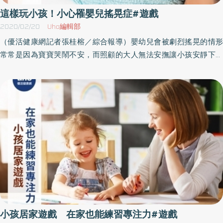
解指令、病情、原理，以及協助表達他的需求與疑問，尊重中風者
這樣玩小孩！小心罹嬰兒搖晃症#遊戲
的努力，給予他時間與空間去自己努力呈現成果。 透過遊戲模式讓
2020/02/20
Uho編輯部
復健不再那麼嚴肅。如：由中風者喊口令，抬臀、抬腿、踮腳，陪
（優活健康網記者張桂榕／綜合報導）嬰幼兒會被劇烈搖晃的情形
同復健的親友也一起做，來回的互動。 經濟資源允許的情況下，尋
常常是因為寶寶哭鬧不安，而照顧的大人無法安撫讓小孩安靜下來
找專業治療師、居服員來協助患者進行復健；政府也有相關復健資
時，因氣憤或挫折的情緒導致失去控制，將小孩緊抓抱起劇烈且無
源，可聯繫長照專線1966諮詢。 要配合醫師、物理治療師、職能治
數次快速地搖晃嬰兒，此為「嬰兒搖晃症候群」，後果可能造成小
療師、語言治療師的指示，針對每一項能力去做復健，才能加快速
孩的腦損傷、失明、癱瘓、抽搐痙攣，甚至死亡。發生的年齡從新
度，逐漸恢復。第3點：這些話語要避免 用哄騙的方式，構築不可能
生兒至4歲都有，大部分病例發生在1歲前。造成嬰兒搖晃症的7個危
達成的目標。 美化復健過程中，時間、精神與體力的消耗。 批評不
險動作 過度猛力上下或前後搖晃寶寶。 反覆將小孩拋向空中，例如
夠努力、沒有找對醫生、哪位家人當初沒有把你顧好等等負面說
「拋高高」遊戲。 把嬰兒放在大腿或膝蓋上用力晃動，例如「搖到
法。復健是一條漫長的過程，似乎看不見終點，因此中風家人抱持
外婆橋」遊戲。 抱著嬰兒像旋轉木馬般旋轉。 用力將寶寶摔在床墊
著正面的想法及每天積極復健是很重要的課題，我們每天的陪伴、
或沙發上。 乘坐沒有辦法支撐嬰兒頭部的摩托車。 乘坐時未依規定
鼓勵，其實也會給予中風家人堅持下去的動力，並且共同努力認識
使用的汽車安全座椅。搖晃可能造成出血或神經傷害嬰兒（特別是
疾病和復建的知識。相信都會有機會改變現在的狀況。（本文獲愛
新生兒），頭部組織尚未發育完全、腦部的水分含量較高、髓鞘化
長照授權轉載，原文為：【照顧智慧】愛長照FB社團經驗分享：如
未完全、囟門沒有閉合，小腦袋就像是易被破壞脆弱的豆腐，受到
何鼓勵中風家人復健）
不適當搖晃時，可能會出現看不到的損傷。臺北醫學大學附設醫院
小孩居家遊戲 在家也能練習專注力#遊戲