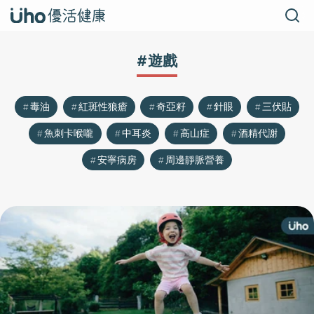
#遊戲
毒油
紅斑性狼瘡
奇亞籽
針眼
三伏貼
魚刺卡喉嚨
中耳炎
高山症
酒精代謝
安寧病房
周邊靜脈營養