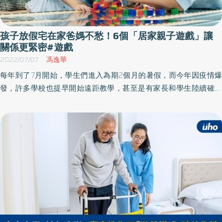
孩子放假宅在家爸媽不愁！6個「居家親子遊戲」讓
關係更緊密#遊戲
2022/07/07
馮逸華
每年到了7月開始，學生們進入為期2個月的暑假，而今年因疫情爆
發，許多學校也提早開始遠距教學，甚至是有家長和學生陸續確診
隔離，都讓孩子們在家的時間越來越長。但正逢近日悶熱潮濕豪雨
不斷，連戶外活動也不方便，身為家長想和孩子們一起宅在家，該
如何安排變化有趣的居家活動呢？