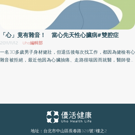
「心」竟有雜音！ 當心先天性心臟病#雙腔症
2011/11/12
Uho編輯部
一名30多歲男子身材健壯，但退伍後每次找工作，都因為健檢有心
雜音被拒絕，最近他因為心臟抽痛、走路很喘因而就醫，醫師發現
男子5歲時就確診先天心臟病，但都未追蹤治療，導致心室中隔缺損
嚴重，長期血液衝擊右心室，造成右心室衰竭，並出現右心室肥厚
狀況，壓迫到肺動脈導致血流不順，右心室更出現罕見從一個腔
室、硬被肥厚心室肌肉阻隔，成為雙腔情況，經過手術治療後恢復
健康。中山醫學大學附設醫院心臟外科醫師郭樹民說，先天性心臟
病發生率為千分之8，心室中隔缺損占3至4成，其中1成會合併右心
雙腔症。他提醒民眾，被診斷出這類心臟疾病，每年至少定期追蹤1
次，切勿因症狀不明顯而忽略追蹤治療。臺大醫院新竹分院小兒科
醫師傅俊閔表示，許多先天性心臟病會有心雜音症狀，也可能合併
地址：台北市中山區長春路328號7樓之2