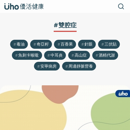
#雙腔症
毒油
奇亞籽
百香果
針眼
三伏貼
魚刺卡喉嚨
中耳炎
高山症
酒精代謝
安寧病房
周邊靜脈營養