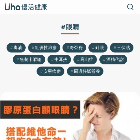
#眼睛
毒油
紅斑性狼瘡
奇亞籽
針眼
三伏貼
魚刺卡喉嚨
中耳炎
高山症
酒精代謝
安寧病房
周邊靜脈營養