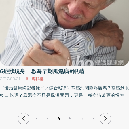
都會因為自律神經的平衡狀況好壞而有差別。為什麼這麼說呢？如
視覺品質下降，尤其影響晚上開車。另外，也有各式自費非球面人
果要說明它的來龍去脈多少頁也寫不完，所以，我只列舉以下的重
工水晶體可供選擇，有些人工水晶體可以過濾藍光，避免藍光傷害
點：1） 女性激素的分泌會變好。一旦自律神經系統的運作良好，
視網膜，也有人工水晶體可以同時改善散光問題，多焦點人工水晶
內分泌系統，也就是各種激素的分泌和作用也會變好，也會分泌較
體則可減少對老花眼鏡的依賴，民眾可以視個人不同需求與醫師討
多女性激素當中的雌激素，而雌激素對美容有很大的影響。有了雌
論選擇適合人工水晶體。 白內障手術後 眼睛還是要做好防曬何元
激素，就能提升肌膚和毛髮的滋潤和彈性、柔軟度等等。此外，因
輝醫師也提醒，民眾接受白內障手術後，要盡量避免感染，平常也
為女性激素分泌變得規則，快停經的女性會減少生理期不順或生理
要用太陽眼鏡保護眼睛，接受手術後，暫時不要憋氣、用力抬重
痛等煩惱，這對美容也具有加分的作用。2） 肌膚細胞的新陳代謝
物，也要避免風沙進入眼睛。遵照醫囑用藥，更能有效減少相關併
會變好，皮膚會變美。自律神經平衡，夜晚睡得熟，有個舒適的睡
發症風險。 （文章授權提供／健康醫療網）
眠，睡眠中的生長激素會分泌更旺盛。各位常說「美肌是在夜晚打
6症狀現身 恐為早期風濕病#眼睛
造的」，生長激素是修復肌膚細胞、促進新陳代謝不可或缺少的角
2017/03/21
Uho編輯部
色。也就是說，每天讓自律神經保持平衡，睡眠有品質，就能擁有
（優活健康網記者徐平／綜合報導）常感到關節疼痛嗎？常感到眼
美麗的肌膚。3） 血液循環變好，肌膚細胞會變得有活力。前面提
乾口乾嗎？風濕病不只是風濕問題，更是一種病情反覆的慢性疾
過，自律神經的平衡變好、提升副交感神經作用之後，末梢血液的
病。認識早期風濕病，可以提早預防眼睛、骨骼、甚致心肺問題。
循環也會明顯變好。當然也能運送新鮮的血液到肌膚表面的細胞，
由於某種不明因素，風濕症可以影響多個系統，不正常的抗體會對
讓氧氣和營養傳達到末稍。如此就能增加肌膚細胞的活力，讓膚質
患者自己的體內組織反作用，因此這疾病也稱為「自體免疫」疾
2
3
4
5
6
7
維持在最佳狀態。此外，肌膚表面的血液循環良好，外表的氣色也
病。病徵包括水種、發燒、關節腫痛大林慈濟醫院院長賴寧生表
會變好，肌膚看起來就會既年輕又健康。4） 腸的運作變好，血液