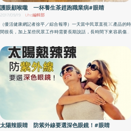
養素DHA。沙丁魚、鯖魚、竹筴魚等藍背魚內含豐富的脂肪酸
上就是一直看漫畫配洋芋片，一趟旅程他就吃了兩包洋芋片。如果
護眼顧喉嚨 一杯養生茶趕跑職業病#眼睛
DHA，其實這種脂肪酸也是視網膜內的重要成分。養成攝取DHA的
持續這種生活習慣，一定會搞壞自己的身體健康。舉例來說，正值
2017/09/19
Uho編輯部
習慣，有助於讓連接視網膜的視神經和大腦的聯繫更為通暢。​如果
青春期而且有在運動的高中男生，一餐吃2大碗飯也是稀鬆平常的
（優活健康網記者徐平／綜合報導）一天當中民眾直視3C產品的時
很難在三餐中均衡攝取這些營養素，可以利用健康食品補充，供應
事。年輕人的身體可以在體內快速消耗大量的米飯，但是年紀大的
間很長，加上某些民眾工作時需要長期說話，長時間下來容易傷眼
眼部需要的養分。從早上起床到晚上就寢為止，只要重新檢視自己
人就不能這樣吃了。因為體內處理醣類的速度遠不及吃的速度，原
又傷喉嚨。為了避免小麻煩導致身體疾病，建議民眾從小地方就要
每一天的生活，就可以自根本改善體質，也能為眼睛帶來良好的變
本清澈的血液就會變得黏稠，讓血液流動停滯，容易引發糖尿病等
開始保養。除了改善生活習慣，多多將視線看遠減緩眼睛疲勞，內
化。（本文摘自／眼科醫師自己在用的視力回復法／采實文化）
疾病。血糖快速飆升容易視力惡化攝取過多的醣類會讓血糖一口氣
在保養也非常重要！南投醫院中醫科主任顏素美特別提供保眼護喉
飆升，然後又快速下降變成低血糖，在這種變化的影響下體力就會
方──羅漢果菊杞茶，保養喉嚨之餘，也可以輕鬆保護眼睛。養生茶
衰退，並帶來意想不到的眼疾或視力惡化。最近有股限制醣類攝取
降眼壓、緩和頭部脹痛羅漢果菊杞茶養生又保健，沖煮的藥材取得
的小小風潮，年輕一代的人好像不太認為飲食生活和眼睛健康有
容易。顏素美主任表示羅漢果味甘，性涼，具有清熱涼血、生津止
關，其實兩者的關係十分密切。（本文摘自／眼科醫師自己在用的
咳護嗓之功效。菊花含有parthenolide不僅能消炎止痛，還能調解血
視力回復法／采實文化）
清素的正常代謝，防止眼部血管平滑肌異常收縮，達到降低眼睛和
頭部壓力。枸杞子抗氧化 維生素A保健視力甘草含有甘草次酸能降低
自由基形成，有消炎止痛效果。枸杞子含有玉米黃質，具有抗氧化
的能力和過濾螢幕藍光的效果。枸杞子富含胡蘿蔔素，會在體內轉
為維生素A保健視力。炒決明子有降眼壓、緩和頭部脹痛的功效。熬
太陽辣眼睛 防紫外線要選深色眼鏡！#眼睛
煮養生茶的材料也很方便取得，只要記得準備羅漢果1個、菊花4