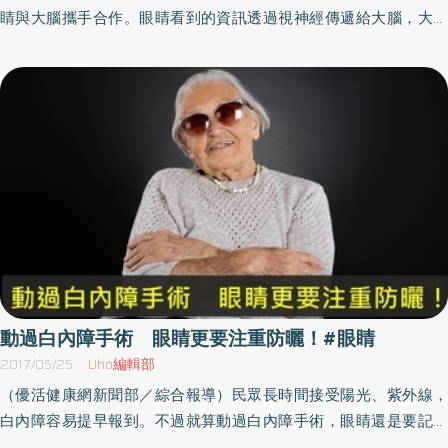
防護作用。另外可選擇鏡片與鏡框較大的包覆式鏡框，才能有效防
睛與大腦攜手合作。眼睛看到的資訊透過視神經傳遞給大腦，大腦
堵有害光線。 每年記得到眼科做一次眼睛健康檢查外，如有疼痛、
再轉成影像，如此我們才能「看見」。當視力惡化，我們就看不清
視力模糊、畏光、視物扭曲等情況發生時，應立即就醫，以免延誤
楚東西，視覺對大腦傳遞的刺激量也會減少。 透過視覺可以獲得許
治療時機。
多資訊，包括顏色、形狀、大小、狀態、位置、距離等等。視力是
取決於眼睛到大腦的整體運作的結果大腦將這些資訊與「事物」連
結起來，強化認知力與理解力。視力好，也就是獲取的資訊清晰明
白，那麼大腦就會獲得優質的刺激，促進大腦發達。這方面在兒童
身上特別明顯，3到10歲的成長期間，視力最重要，而且大腦功能在
10歲的時候就已經與成年人相同。美國的專家學者認為，視力不是
取決於眼睛的功能，而是眼睛到大腦的整體性運作的結果，因此從
1990年代開始，使得原本因為視力障礙而成績不佳的兒童們，成績
開始突飛猛進。 此外，不少研究結果也顯示，兒童如果有視力障
礙，會阻礙大腦的發展。眼睛好的人不會失智像南韓之類的高學歷
動過白內障手術 眼睛更要注重防曬！#眼睛
國家，當相關學會一發表視覺刺激會促發大腦成長，必須趁早改善
2017/05/25
Uho編輯部
視力，家長們就會開始尋找世界名醫來改善兒童視力。拜此之賜，
（優活健康網新聞部／綜合報導）民眾長時間接受陽光、紫外線，
就有這類熱心教育的家長，千里迢迢來到日本找我治療。不只兒
白內障容易提早報到。不過就算動過白內障手術，眼睛還是要記得
童，成年人也可以透過改善視力，提高對大腦的刺激，雖然程度上
防曬。怡仁綜合醫院眼科主治醫師何元輝表示，年齡老化是白內障