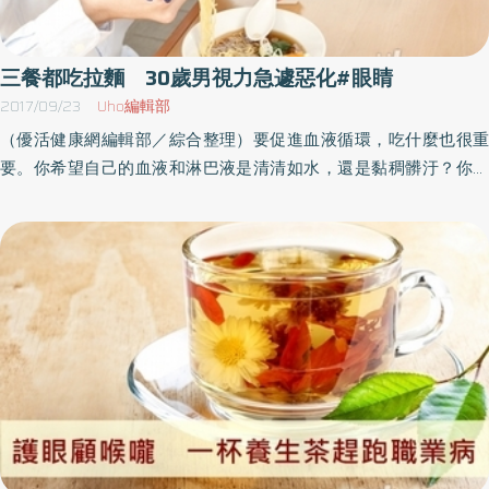
用 建議同時攝取維他命C含豐富膠原蛋白的食物有雞翅、豬腳、牛
筋、魚翅、鰻魚、海蜇皮等。雖然很多都是日常飲食生活中少用的
食材，但不妨試試以雞翅為底，煮一鍋有大量蔬菜的膠原蛋白鍋。
三餐都吃拉麵 30歲男視力急遽惡化#眼睛
有些醫生主張即使攝取膠原蛋白，進入人體後也會被分解成胺基
2017/09/23
Uho編輯部
酸，所以吃了等於沒吃，不過也有報告指出，因為攝取膠原蛋白而
（優活健康網編輯部／綜合整理）要促進血液循環，吃什麼也很重
讓眼疾好轉的例子。所以我認為如果積極攝取膠原蛋白，應該可以
要。你希望自己的血液和淋巴液是清清如水，還是黏稠髒汙？你希
期待出現好結果。不過膠原蛋白在體內要發揮作用，就必須有維他
望自己血液的通道，也就是血管，能常保年輕，還是提早衰老？影
命C的輔助，所以建議同時攝取維他命C。花青素、葉黃素、DHA也
響這些問題的答案都和飲食有關。對眼睛有益的飲食有以下幾個特
值得注意除了藍莓、巴西莓等食品相傳對眼睛有益，最近馬基莓
徵。減少醣類（碳水化合物）攝取曾有位30歲左右的男性來就診，
（Maqui Berry）也廣受注目。這些食品內含大量的花青素
覺得最近看東西時眼睛有點怪。因為他的視力突然快速惡化。後來
（Anthocyanidin），有助於改善眼睛的血液循環。花青素是一種植
我發現，他的飲食生活相當不均衡。他非常愛吃拉麵，幾乎三餐都
物多酚，紅酒裡內含的多酚也能有效改善血液循環。適量飲用紅酒
靠拉麵解決，這很明顯的就是醣類（碳水化合物）攝取過多的例
可以讓血液循環更為順暢，也能預防動脈硬化。其他像是菠菜和青
子。如此不均衡的飲食，當然會對眼睛和身體帶來不好的影響。所
花菜等蔬菜中的葉黃素（Lutein），也對眼睛有益處。這種營養素有
以我的處方就是除了調養雙眼之外，也建議患者立刻改變飲食習
良好的抗氧化作用，也能保護眼睛不受紫外線傷害，所以適合用來
慣。結果過了3週左右，症狀就逐步改善。年紀大的人吃太多米飯恐
預防白內障、青光眼、老年性黃斑部病變等眼疾。攝取DHA有助使
引發糖尿病另外，我之前搭新幹線時，看到同車的年輕上班族的行
視網膜、大腦聯繫更通暢 另外再推薦大家一種號稱有益大腦的營
為也讓我感到驚訝。他在上車前快速買了洋芋片和漫畫，然後一路