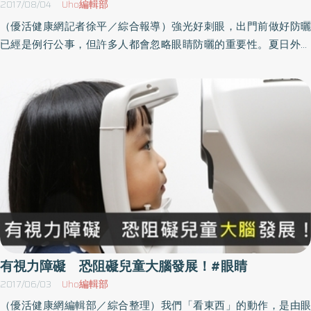
2017/08/04
Uho編輯部
朵、甘草3片、枸杞子1大匙、炒決明子1大匙、開水適量。將羅漢果
（優活健康網記者徐平／綜合報導）強光好刺眼，出門前做好防曬
敲破掰成小塊，再把所有材料放入鍋中，加開水適量，大火煮開，
已經是例行公事，但許多人都會忽略眼睛防曬的重要性。夏日外出
轉小火再煮10分鐘，濾出湯汁即可飲用。健康問題與生活型態息息
忽略防曬，除了增加罹患皮膚癌的機率，眼睛也可能引發眼翳以及
相關衛福部南投醫院院長洪弘昌表示，健康問題與個人生活習慣、
白內障。陽光太強當心視力受損紫外線屬於游離輻射的一種，會造
生活型態有關，衛教可預防疾病並減少其對病人的傷害，讓病人與
成生物組織的破壞，因此沒有被衣物所保護到的皮膚和眼睛，只要
家屬能夠了解病情、療程及癒後狀況，進行自我健康管理，使病人
經過一段時間的紫外線照射後，就很容易受到傷害。在海灘或是雪
能穩定疾病並且維持良好生活品質。對於有眼部、喉嚨疾病困擾的
地進行活動時，若沒有做好防護，短時間內讓皮膚和眼睛表面曝露
民眾，平日可自行熬煮養生茶飲服用以降低「職業傷害」。
於強烈紫外線下，就很容易造成皮膚曬痛灼熱、眼睛疼痛或畏光、
視力下降等症狀的光害性角膜炎。早期白內障手術患者可能有視網
膜損傷臺北市立聯合醫院陽明院區眼科主治醫師張庭嘉提醒，一般
人的視網膜比較不會因紫外線而造成傷害與病變，但早期的白內障
患者由於缺乏天生的晶狀體與人工水晶體來阻擋與吸收紫外線，就
可能因長期紫外線曝露而造成視網膜黃斑部損傷。穿戴有帽沿的帽
子、撐陽傘以及戴太陽眼鏡張庭嘉醫師提醒，眼睛的防曬可穿戴有
有視力障礙 恐阻礙兒童大腦發展！#眼睛
帽沿的帽子、撐陽傘以及戴太陽眼鏡。一般而言，選擇深灰色、深
2017/06/03
Uho編輯部
褐色或是深橘色系列的太陽眼鏡，對於短波長的藍、紫光有較好的
（優活健康網編輯部／綜合整理）我們「看東西」的動作，是由眼