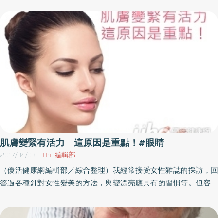
並不像兒童那樣，但是仍能促使大腦發達。聽說眼睛好的人不會失
最大風險因子，而長時間接觸紫外線，也會誘發白內障，不只白內
智。同時，視力恢復的成年人的大腦也會更加活絡，表現出更有鬥
障，紫外線也會傷害眼睛黃斑部，因此即使動過白內障手術，平常
志、對各種事物產生興趣、注意力更集中、考取證照、記憶力增加
還是要戴太陽眼鏡，為眼睛防曬。 白內障年輕化 保護眼睛很重要
等等。（本文摘自／一分鐘視力革命／如何出版）
何元輝醫師分析，紫外線會引起氧化作用，導致水晶體蛋白質變
性，長時間下來，水晶體就會變黃、變白，光線傳遞減弱，自然就
影響視力、看東西。白內障種類中，以老年性白內障最常見，其他
像高度近視、糖尿病、抽菸、酗酒、虹彩炎、不當使用類固醇等藥
物，都可能讓白內障提早出現。 由於現代人常使用3C產品，高度近
視患者越來越多，連帶白內障也有年輕化趨勢。何元輝醫師指出，
接受白內障手術患者過去多為50、60歲以上年長者，現在也會看到
一些30、40歲病例，有的人是外傷造成，因此眼鏡保護很重要。 白
肌膚變緊有活力 這原因是重點！#眼睛
內障手術成功率達95% 傷口不超過0.3公分有關白內障治療方面，
2017/04/03
Uho編輯部
何元輝醫師說，目前白內障手術多採用「超音波晶體乳化術併人工
（優活健康網編輯部／綜合整理）我經常接受女性雜誌的採訪，回
水晶體植入術」，成功率達95%，且傷口不超過0.3公分，只要局部
答過各種針對女性變美的方法，與變漂亮應具有的習慣等。但容我
麻醉即可，恢復期也縮短許多。 人工水晶體選擇多樣化此外，現在
單刀直入的說。女性要閃閃動人，關鍵在於自律神經平衡。肌膚的
人工水晶體的選擇也很多樣化，健保所給付的是球面人工水晶體，
緊緻光澤、頭髮的柔軟度、身體的年輕程度、眼睛明不明亮等，全
這類人工水晶體可以有效改善一般視力，不過會因為球面偏差造成