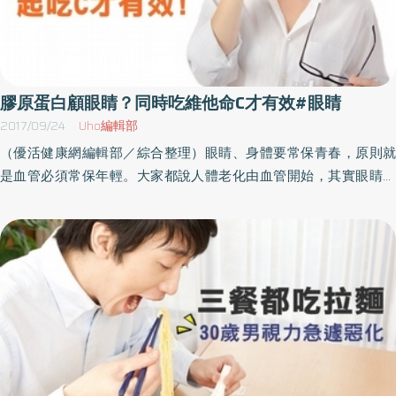
膠原蛋白顧眼睛？同時吃維他命C才有效#眼睛
2017/09/24
Uho編輯部
（優活健康網編輯部／綜合整理）眼睛、身體要常保青春，原則就
是血管必須常保年輕。大家都說人體老化由血管開始，其實眼睛的
老化也是一樣。所以現在膠原蛋白大受矚目，眾所周知膠原蛋白被
視為是可維持肌膚彈力、抗老的保養聖品，原本是皮膚、骨骼、血
管、內臟及眼球內含的一種蛋白質，在人體內扮演重要的角色。重
建破爛的血管需要膠原蛋白如果查看糖尿病併發症的視網膜病變患
者的眼球，可以發現其微血管破爛不堪。因為無所不入的血液通道
被阻塞，所以血液無法流到眼球的各個角落，也增加了失明的風
險。而要重建破爛的血管，就必須有膠原蛋白這項原料。欠缺膠原
蛋白還會有其他像是關節痛、肌膚老化或長白髮等全身性的問題出
現，所以最好要意識到膠原蛋白的重要性。蛋白在體內要發揮作