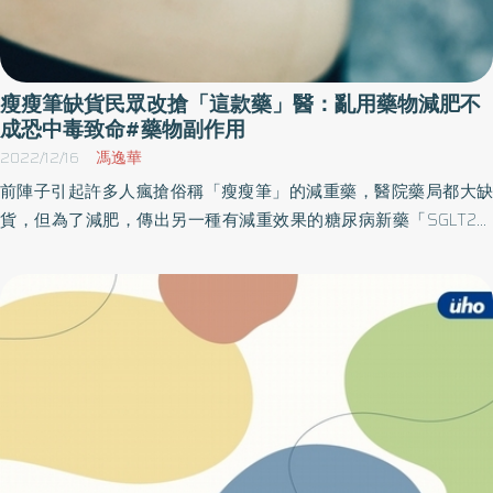
瘦瘦筆缺貨民眾改搶「這款藥」醫：亂用藥物減肥不
成恐中毒致命#藥物副作用
2022/12/16
馮逸華
前陣子引起許多人瘋搶俗稱「瘦瘦筆」的減重藥，醫院藥局都大缺
貨，但為了減肥，傳出另一種有減重效果的糖尿病新藥「SGLT2抑
制劑」也被民眾鎖定，想辦法購買後當成減重藥使用。醫師表示，
SGLT2抑制劑的主要適應症是糖尿病，利用其副作用來減重，恐引
起泌尿道感染、酮酸中毒等風險，沒有糖尿病的人如果要減重，最
好還是循著飲食控制和運動減重比較安全。