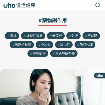
#藥物副作用
毒油
紅斑性狼瘡
奇亞籽
針眼
三伏貼
魚刺卡喉嚨
中耳炎
高山症
酒精代謝
安寧病房
周邊靜脈營養