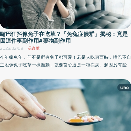
嘴巴狂抖像兔子在吃草？「兔兔症候群」揭秘：竟是
因這件事副作用#藥物副作用
2023/02/09
馮逸華
今年瘋兔年，但不是所有兔子都可愛！若是人吃東西時，嘴巴不自
主地像兔子吃草一樣顫動，就要當心這是一種疾病。起因於有些人
因服用抗精神病藥品的藥物不良反應，會出現與兔子相同「嘴部肌
肉不正常顫動」的情形，被稱為兔兔症候群。