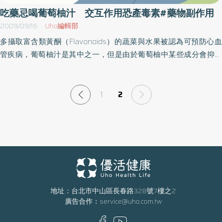
述2者，如果沒有正確使用或是服用容易產生副作用的藥物，不僅會
吃藥忌喝葡萄柚汁 交互作用恐產毒素#藥物副作用
降低駕駛的注意力，而提高肇事風險；因此，李秘書長呼籲，職業
2009/09/16
Uho編輯部
駕駛若有用藥需求，如糖尿病患者在使用降血糖藥時，應主動告知
多攝取富含類黃酮（Flavonoids）的蔬菜與水果被認為可預防心血
醫師自己需長時間開車，讓醫師評估病情、並開立適合自己的處方
管疾病，葡萄柚汁是其中之一，但是由於葡萄柚中某些成分會抑制
藥物，如此一來，才能同時兼顧駕駛用藥和行車的安全性。藥物影
人體酵素代謝系統的作用，當和某些藥物同時服用，卻出現許多藥
響開車能力 「藥駕紅綠燈」清楚說分明法國研究數據也透露出，駕
效改變或不良反應的案例。臺安醫院藥劑科藥師 陳俐君表示，葡萄
駛若服用降血糖藥物，肇事機率最高恐提升至4成（39%），台灣藥
柚汁中的部分類黃酮與香豆素（Coumarin）成分會抑制腸道中一種
1
2
駕觀念相對國際顯得不足、仍在萌芽期，但民眾千萬不可輕忽「藥
稱為CYP4503A4的代謝酵素，許多常用口服藥物必須依賴這種酵素
駕的危險性」。因此為了推廣藥駕，中國糖尿病學會許惠恒理事長
進行代謝，當酵素作用被抑制，代謝無法進行時，這些藥物堆積在
特別提醒國民，可多利用「藥駕紅綠燈」一覽表，裡面羅列出可能
體內超過正常濃度，各種藥物的副作用或毒性就可能發生。陳俐君
影響駕駛能力的口服藥物和相關資訊，共分為三個級別，若是服用
指出，目前已知與葡萄柚汁有此交互作用的藥物成分包括：（1）一
「紅燈區」藥品，如肌肉鬆弛劑、抗憂鬱類藥物，千萬不能開車上
類稱為鈣離子通道阻斷劑的心血管藥物，如：Felodipine、
路；黃燈部分，如感冒藥、止痛藥、降血壓、血糖藥，則必須非常
Nifedipine、Amlodipine、Nimodipine、Diltiazem、Verapamil，與
注意並透過醫師評估，綠燈區則是不會影響駕駛能力的藥品，但其
葡萄柚汁併用可能發生頭痛、臉潮紅，甚至嚴重的低血壓。（2）用
實服用任何藥物前都應諮詢專業人員，才能確保安全。
地址：台北市中山區長春路328號7樓之2
於免疫疾病與器官移植的藥物Cyclosporin與葡萄柚汁併用，也會提
廣告合作：
service@uho.com.tw
高藥物血中濃度，使患者發生嘔吐、頭重腳輕、腹痛，或是引發腎
毒性。（3）某些用於治療皮膚過敏或是流鼻水的抗組織胺類藥物，