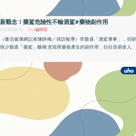
新觀念！藥駕危險性不輸酒駕#藥物副作用
2013/08/08
Uho編輯部
（優活健康網記者陳靜梅／採訪報導）常聽過「酒駕肇事」，但卻
很少聽過「藥駕」釀禍!意指用藥後產生的副作用，往往容易使人有
注意力不集中、視線模糊、頭昏、疲倦瞌睡等情形，而影響駕駛者
的行車安全，產生藥駕危機，尤其是以駕駛為生的司機，更不能忽
視藥物的副作用，以免危害自身和路人的安全。百分百的職業駕駛
不清楚藥駕危機趨勢民意調查今年7月特別針對600位45-65歲的男
性職業駕駛（包括計程車、公車、客運、貨車及聯結車司機），透
過面訪和電訪的方式進行「藥駕認知調查」，結果顯示，100%的職
業駕駛都不清楚哪些藥物會危害駕駛安全，常見的感冒藥、止痛
藥、降血壓、血糖藥等都容易有頭昏、視力模糊、肌肉無力、嗜睡
等副作用產生，藥物影響駕駛的中樞神經系統，讓行車者無法妥善
控制車輛而容易釀成意外。中華民國糖尿病學會李奕德副秘書長表
示，有些藥物，雖然不是酒精和毒品，但對神經系統的影響更甚前