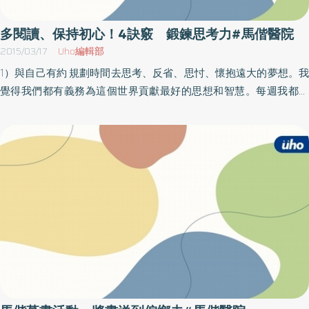
病毒而定 RSV 症狀：咳嗽（有時會到要吐的程度）、流鼻涕、發燒
（不太高燒）、有咻咻的「喘鳴聲」，容易轉惡化至下呼吸道感染
多閱讀、保持初心！4訣竅 鍛鍊思考力#馬偕醫院
導致喘、呼吸急促、食慾不振 病程：4～14天 危險性：有細菌感染
2015/03/17
Uho編輯部
導致肺炎的可能，年紀越小越危險 新冠肺炎 症狀：咳嗽、喉嚨痛、
1）與自己有約 規劃時間去思考、反省、思忖、懷抱遠大的夢想。我
發燒（較高）、易吐、因聲帶發炎而有明顯「哮吼」式咳嗽 病程：3
覺得我們都有義務為這個世界貢獻最好的思想和智慧。每週我都會
～10天 危險性：要注意併發症，但較不會有細菌感染 疫苗推動協會
在行事曆裡安排至少三小時的思考時間，週五的午餐過後就是我的
理事長黃玉成也說明，根據2009～2011調查資料，RSV就佔孩童感
時間。我會在一整週內隨時寫下問題，週五挑一、兩個問題好好地
染的42～43％，幾乎將近一半。2歲以下的嬰幼兒如果感染RSV，
深入思考。比爾．蓋茲也會安排個人思考的時間。亨利．福特說
更要注意咻咻的「喘鳴聲」，就是轉嚴重的跡象。 RSV長效單株抗
過：「思考是最難的工作，可能正因為如此，才那麼少人思考。」
體獲歐盟通過 值得慶幸的是，歐盟委員會日前已核准由賽諾菲與阿
2）多閱讀 你可以看非小說、小說、報章雜誌、期刊、電子報、部落
斯特捷利康共同開發第一個適用所有嬰幼兒的RSV長效單株抗體
格、網站、麥片盒子、任何東西。但你閱讀時，需要涵蓋觀點不同
Beyfortus（nirsevimab）。 紀鑫說明，這是一種人類基因重組的抗
的作者，包括你不太認同的作者，想法與你不同的作者，或生活經
體，可作用在呼吸道病毒上抑制其進入細胞，以往也有單株抗體，
驗不同的作者。閱讀讓你嘗試他人的思維，挑戰你個人的思維。它
但主要用於像是早產兒等特殊族群，但現在新的疫苗已經可用於所
讓你思考不同的理念和觀點，幫你想像多元的世界，思考替代方
有嬰幼兒，且只要施打一劑即具有約5個月的保護力，並降低下呼吸
案，培養邏輯、推理和知識，帶你認識新的人物和地方，拓展你的
道70％的感染率。 不過紀鑫提醒民眾，除了打疫苗，少去人多的地
想法，開闊你的視野，培養你清楚思考及創意思考的能力。 3）培養
方、勤洗手仍舊是預防上呼吸道感染的最佳方式。黃玉成也強調，
初心 日本有個概念叫「初心」，亦即「初學者的心態」。禪宗學者