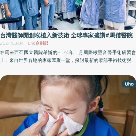
台灣醫師開創喉植入新技術 全球專家盛讚#馬偕醫院
2024/03/04
Uho企劃部
在馬來西亞國立醫院舉辦的2024年二月國際喉暨音聲手術研習會
上，來自世界各地的專家匯聚一堂，探討最新的喉部手術技術與治
療方法。其中，來自台灣的國際外科院士何冠旻博士醫師引起廣泛
關注，他發表的世界首創可調式喉植入技術，為聲帶麻痺患者帶來
新希望，讓他們的聲音變得宏亮，並且能夠恢復正常的生活品質。
新技術帶來的改變 可調式喉植入技術的成功案例，如一名40歲男性
患者，在接受甲狀腺手術後遭受聲帶麻痺的困擾，經常需要進行聲
帶注射以維持語音品質。然而，這種治療方法不僅效果短暫，而且
頻繁的治療讓患者感到疲憊。轉而接受可調式喉植入手術後，患者
的聲音明顯改善，其開朗外向的個性也隨之恢復，展現了這項新技
術對於提高患者生活品質的重大影響。 國際認可與未來展望 來自德