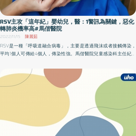
國、印尼、馬來西亞、台灣、新加坡、泰國、菲律賓、印度等國的
專家，在研習會上對何冠旻博士的技術給予高度評價。 此次執刀由
馬來西亞醫師負責，何醫師和馬偕醫院謝麗君主任協作帶教，謝主
RSV主攻「這年紀」嬰幼兒，醫：1警訊為關鍵，惡化
任是亞洲執行此手術案例最多的醫師，也是首位在國際知名期刊
轉肺炎機率高#馬偕醫院
「喉鏡」發表此手術的長期追蹤成效，證明了其在臨床上的有效性
2022/11/15
陳麗茹
與可行性。聲帶麻痺患者常面臨聲音沙啞及吞嚥困難等問題，可調
RSV是一種「呼吸道融合病毒」，主要是透過飛沫或者接觸傳染，
式喉植入技術不僅可以改善語音品質，還可以透過門診調整，進一
平均1個人可傳給4個人，傳染性強。馬偕醫院兒童感染科主任紀鑫
步提升治療效果。 國際外科學會台灣總會理事長陳錦國醫師分享，
說明，9月入秋後門診因為RSV就診的病患就達四分之一多。 「呼吸
此技術在去年歐洲的國際會議上已獲得外國專家的高度讚揚，治療
道融合病毒」是當病毒感染到上皮細胞時，會使得細胞脫落融合導
效果良好，令人驚嘆。這項技術的成功不僅為台灣帶來榮光，也在
致發炎，因此會發生相關症狀。紀鑫表示，RSV好發族群為2歲以下
全球範圍內獲得廣泛的認可與迴響，預示著未來對於聲帶麻痺患者
嬰幼兒，症狀會有像發燒、流鼻涕、咳嗽、有痰，最主要的指標就
治療方法的革新與進步。 何冠旻博士首創的喉植入技術不僅在國際
是會發出咻咻的「喘鳴聲」，類似像是氣喘的狀態。 呼吸急促有痰
上獲得認可，更為聲帶麻痺患者開啟了一條新的治療之路。透過這
的哮喘聲需高度警覺 RSV最需要注意的部分就是常一下子轉惡化，
項創新的技術，患者能夠重拾自信與生活的品質，展望未來，這種
如果本來只是輕微咳嗽突然轉為喘跟痰多且食慾不振就要特別注
技術的進一步普及和完善，將惠及更多需要幫助的人。
意，尤其是年紀較小、早產兒、先天性心臟病、慢性肺病、免疫缺
乏的孩童，更是高危險族群。 上呼吸道疾病比較： 一般感冒 症狀：
咳嗽、流鼻涕、發燒（不一定發生） 病程：2～3天 危險性：視感冒