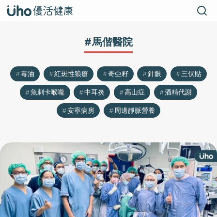
#馬偕醫院
毒油
紅斑性狼瘡
奇亞籽
針眼
三伏貼
魚刺卡喉嚨
中耳炎
高山症
酒精代謝
安寧病房
周邊靜脈營養