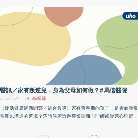
法排解。 現在，馬偕醫院癌症資源中心特規劃「全癌病友活動」，
這次主題為「癌症病友如何與醫師溝通及自我疾病調適」，邀請到
精神科方俊凱主任，分享及探討如何共同架起醫療溝通及自我心靈
的橋梁，歡迎病友及家屬踴躍報名參加。該活動需事先報名，活動
內容日期時間人員設備項目規則流程地點辦法以主辦單位最新公告
為準，因此參加本活動前請先洽詢主辦單位再做確認，以免臨時異
動或取消，當天請自備喝水容器。 名稱：癌症病友如何與醫師溝通
及自我疾病調適時間：102年4月13日（六）下午 14：00 ～16：00
地點：馬偕醫院（台北中山北路2段92號）福音樓9樓大禮堂洽詢：
02-2543 3535分機3475 顏社工
醫訊／家有叛逆兒，身為父母如何做？#馬偕醫院
2012/12/14
Uho編輯部
（優活健康網新聞部／綜合報導）家有青春期的孩子，是否面臨常
常難以溝通的窘境？這時候若透過專業諮商心理師或臨床心理師的
教導，學會傾聽、溝通的技巧，增進親子關係，這也是個不錯的選
擇。為此，台北馬偕醫院特規劃「家有叛逆兒 身為父母如何