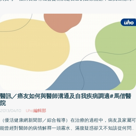
己發聲的配偶或摯親。但是需要具備完整預立醫療自主計畫的正確
知識。 所以，馬偕醫院台北院區癌症資源中心特規劃「大腸癌病友
活動」，這次主題為「預立醫療自主計畫」，特邀請該單位社服室
張嘉芳社工師，分享預立醫療自主計畫之優點及必要性，誠摯地邀
請病友及家屬踴躍報名參加。活動需事先報名，活動內容日期時間
人員設備項目規則流程名額地點辦法等以主辦單位最新訊息為準，
因此參加本活動前請先洽詢主辦單位再做確認，以免臨時異動或取
消，當天請自備喝水容器。名稱：預立醫療自主計畫時間：102年5
月18日（六）上午09：30～12：00地點：馬偕醫院台北院區（台
北中山區中山北路2段92號）福音樓9樓第二講堂洽詢：02-2543
3535分機3475 顏社工
醫訊／癌友如何與醫師溝通及自我疾病調適#馬偕醫
院
2013/04/10
Uho編輯部
（優活健康網新聞部／綜合報導）在治療的過程中，病友及家屬可
能曾經對醫師的病情解釋一頭霧水、滿腹疑惑卻又不知該從何問起
的經驗；又或者因為疾病因素，致使病友憂鬱、低落的心情遲遲無