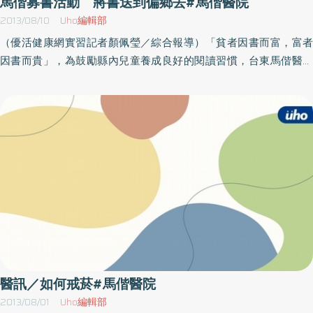
馬偕募書活動 將書送到偏鄉去#馬偕醫院
上呼吸道感染較難馬上分辨是哪一種病症，且孩童又是發病後相當
鈴木俊隆為初心下的定義是：「這不是指封閉的心靈，而是完全騰
2013/08/10
Uho編輯部
容易惡化的族群，建議大人如果有上呼吸道症狀，在家也要戴口
空，準備好接收新事物的心。如果你的心是空的，它隨時都準備好
（優活健康網實習記者顏佩瑩／綜合報導）「貧者因書而富，富者
罩、勤洗手，是保護孩子的最佳方法。
接納任何東西，對一切都是開放的。初學者的心中有多種可能，專
因書而貴」，為鼓勵縣內兒童養成良好的閱讀習慣，台東馬偕醫院
家的心中則少有可能。」當你培養初心時，不會有預設的包袱及設
每年發起「送書香至偏鄉募書活動」現已開跑，今年預定以台坂、
計師那種「我懂」或「我覺得」的標籤。你是帶著好奇、驚訝、謙
土坂及大鳥國小等山地鄉小學為主軸，預計500冊。希望為小朋友
遜和興趣去接觸新事物。你願意成長及學習眼前的任何東西，就好
們收集讀書的種子，讓書香散播山野。有興趣加入書香傳播的民
像第一次碰到一樣。即使你很有經驗，也不要把他人的想法或建議
眾，自即日起至8月24日止，可將優良、乾淨、無破損且適合國小兒
拒於門外，或是以你早就知道答案的心態去思考。勞倫斯．博德特
童閱讀之繪本、書籍刊物等送至本院一樓社服組。連絡方式
（Laurence G. Boldt）在《禪湯》（Zen Soup）裡寫道：「只有空
(089)310150分機372～374，歡迎大家一起為台東的小朋友獻上愛
杯才有可能注入東西，所以只有從內心清出你自以為知道的東西，
心。(照片提供/台東馬偕醫院)
才能接納新的經驗，獲得智慧的恩典。」 4）淬鍊與濃縮 你是否曾
以為你很瞭解自己的觀點，但是要你解釋時，才發現你講不出來？
或者，你想要寫一個主題，才發現你的想法很模糊？那種情況發生
時，你應該把想法淬鍊與濃縮成一、兩個精簡的句子。以前，這種
技巧稱為「電梯簡報」，意指在你和執行長一起搭電梯的40秒內，
醫訊／如何戒菸#馬偕醫院
他問你：「有什麼新鮮事？」你已經準備好連貫又簡潔的答案。我
2013/08/01
Uho編輯部
先生很有技術天賦，他是用流程圖來幫他濃縮思緒。我有一位習慣