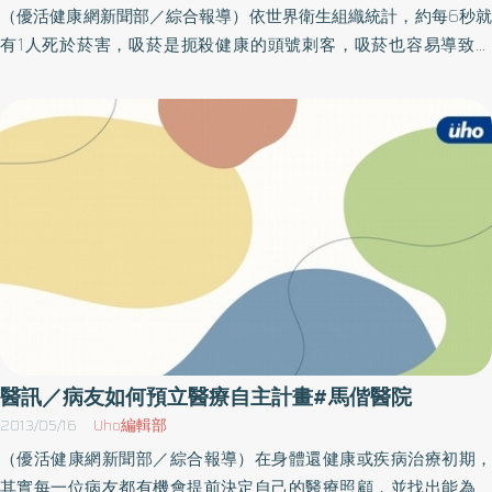
（優活健康網新聞部／綜合報導）依世界衛生組織統計，約每6秒就
口語表達的朋友，她會錄下平常自己講話的片段。我自己身為作
有1人死於菸害，吸菸是扼殺健康的頭號刺客，吸菸也容易導致癌
家，則是透過寫作來磨練思考，那是我掌握思緒及找到個人聲音的
症、腦血管疾病、心臟疾病、呼吸系統疾病等。此外菸頭也可能引
方法。你可以使用對你有效的任何方法，把那些想法記錄下來，先
發火災，以及產生嚴重環保問題，可說是百害無一利。緣此，大林
擱著，以後再拿出來複習。當你拿出清單來複習時，假裝那是別人
慈濟醫院特規劃「清新戒菸班」，吸菸親友揪團戒菸的時機又來
的想法，懷抱初心面對它們。（本文摘自／大膽起步／遠流出版）
了，想戒菸的朋友，千萬不要錯失良機，歡迎來搶救您的荷包，大
家相招逗陣來。內容 ：第1週：知己知彼～團隊動能，認識菸害、運
動對戒菸的好處，第2週：戒菸宣示及戒菸計劃，認識菸癮及戒菸藥
物、戒菸的飲食，第3週：戒菸從運動開始，如何擺脫菸癮？認識與
管理你的壓力，第4週：體重控制秘訣、營造無菸的新生活，許一個
無菸的未來。參加對象：凡是想要戒菸的民眾，報名期限：即日起
至開課前3日止。該活動需要事先報名，活動內容日期時間人員設備
項目規則流程名額地點辦法等以主辦單位最新訊息為準，因此參加
本活動前請先洽詢主辦單位再做確認，以免臨時異動或取消，當天
醫訊／病友如何預立醫療自主計畫#馬偕醫院
請自備喝水容器。名稱：清新戒菸班時間：102年8月3日～8月24日
2013/05/16
Uho編輯部
每週六上午8：30～11：30（開課前3日截止）地點：慈濟醫院（嘉
（優活健康網新聞部／綜合報導）在身體還健康或疾病治療初期，
縣大林鎮民生路2號）洽詢： 05-264 8333 健康諮詢室
其實每一位病友都有機會提前決定自己的醫療照顧，並找出能為自