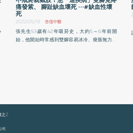
痛發紫、 腳趾缺血壞死 ⋯#缺血性壞
死
2022/05/19
杏儒中醫
心
張先生53歲有42年吸菸史，大約5～6年前開
做
始，他開始時常感到雙腳容易冰冷、痠脹無力，
麻
有時也會有麻木及感覺異常，更慢慢出現間歇式
急
跛行、疼痛，發作頻率也越來越頻繁，後來發現
查
連腳趾、足背、足踝顏色都開始變暗、變黑，疼
痛也越來越嚴重，才趕緊到大醫院檢查。醫師檢
查出腳血管有「柏格氏症」問題，請他戒菸。
樓之2
限公司