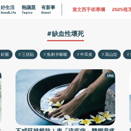
好生活
熱議題
有新事
認識攝護腺肥大
守護骨骼健康
達文西手術專欄
2025植
GoodLife
Topics
Event
#缺血性壞死
針眼
三伏貼
魚刺卡喉嚨
中耳炎
高山症
性
不戒菸就截肢！患「這疾病」雙腳竟疼