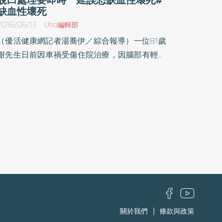
缺血性壞死
2016/06/13
Uho編輯部
（優活健康網記者湯蕎伊／綜合報導）一位81歲
謝先生日前因車禍受傷住院治療，因腦部有輕微
出血，住院期間醫師專注其腦部狀況，沒有另會
骨科醫師處理足踝脫臼骨折之傷勢，導致謝先生
腳踝疼痛不已，出院後才緊急到骨科醫院治療，
經手術處理後，目前可藉由拐杖行走，並持續追
蹤觀察。當關節發生脫臼時，傷者會有立即且重
度疼痛、腫脹、瘀傷等症狀，應緊急處理將其復
位，若時間拖太久，不僅復位困難，甚至會因骨
頭離開血液太久造成缺血性壞死，此次個案為足
踝關節骨折合併脫臼，不僅因患者年紀大、復原
較慢，加上車禍住院五天皆未做緊急處理，導致
在手術治療時需花費更多的時間與力氣，才能將
關於我們
條款與政策
骨頭復位，同時術後仍需觀察三個月，確認骨頭