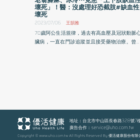
壞死」！醫：沒處理好恐截肢#缺血性
壞死
2023/07/06
王韻雅
70歲阿公生活規律，過去有高血壓及冠狀動脈
臟病，一直在門診追蹤並且接受藥物治療。曾
過心導管支架手術，某日早晨卻突然感覺右腳
痛不已，且逐漸冰冷，以致無法走動。於是緊
送至奇美醫院急診室，經心電圖及電腦斷層檢
後診斷為「心律不整合併右下肢急性血栓」。
地址：台北市中山區長春路328號7
廣告合作：
service@uho.com.tw
Copyright © www.uho.com.tw All Rights Reserved By 優活健康股份有