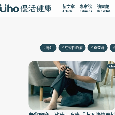
新文章
專家說
讀書趣
沾黏
守護腺在
疫情保衛戰
再生醫學
愛的未來視
Article
Columns
BookClub
毒油
紅斑性狼瘡
奇亞籽
老翁腳麻、冰冷⋯竟患「上下肢缺血