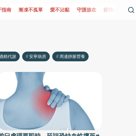
牙指南
漸凍不孤單
愛不沾黏
守護腺在
疫情保衛戰
酒精代謝
安寧病房
周邊靜脈營養
脫臼處理要即時 延誤恐缺血性壞死#