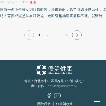
2025/07/25
NOW健康
日前一名中年婦女因蚊蟲叮咬，搔癢難耐，除了持續搔抓以外，還
將大蒜搗成泥塗抹在叮咬處，進而引起極度疼痛與不適。就醫時患
部已呈現紅腫發炎的狀態，且有局部性細菌感染潰瘍，險些引起蜂
窩性組織炎。經傷口護理、藥物治療後才逐步好轉。《優活健康
網》特摘此篇分享蚊蟲叮咬的舒緩方法。
1
2
3
4
地址：台北市中山區長春路328號7樓之2
廣告合作：
service@uho.com.tw
Menu
關於我們
條款與政策