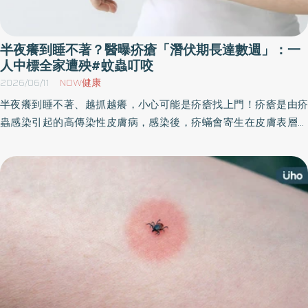
半夜癢到睡不著？醫曝疥瘡「潛伏期長達數週」：一
人中標全家遭殃#蚊蟲叮咬
2026/06/11
NOW健康
半夜癢到睡不著、越抓越癢，小心可能是疥瘡找上門！疥瘡是由疥
蟲感染引起的高傳染性皮膚病，感染後，疥蟎會寄生在皮膚表層，
尤其好發於手指縫、腳趾間、手腕、手肘、腋下、鼠蹊部等皮膚皺
摺處，並在夜間出現劇烈搔癢。《優活健康網》特摘此篇，由皮膚
科醫師分享疥瘡的症狀、潛伏期以及治療方法。