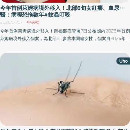
今年首例萊姆病境外移入！北部6旬女紅癢、血尿⋯
醫：病程恐拖數年#蚊蟲叮咬
2026/04/07
中央社
今年首例萊姆病境外移入！衛福部疾管署7日公布國內2026年首例
萊姆病境外移入個案，為北部60多歲本國籍女性，個案自2024年起
居住於瑞典並曾至森林活動，2026年3月10日在當地發病，返台後
再次就醫確診。疾管署示警，全球近年疫情上升且地理分布明顯擴
大，民眾必須做好預防措施。