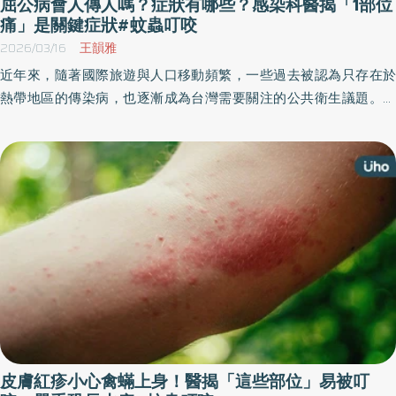
屈公病會人傳人嗎？症狀有哪些？感染科醫揭「1部位
痛」是關鍵症狀#蚊蟲叮咬
2026/03/16
王韻雅
近年來，隨著國際旅遊與人口移動頻繁，一些過去被認為只存在於
熱帶地區的傳染病，也逐漸成為台灣需要關注的公共衛生議題。其
中，「屈公病」是值得關注的蚊媒傳染病，雖然多數病例為境外移
入，但台灣的通報病例數在2025年顯示高於往年，引起注意。
皮膚紅疹小心禽蟎上身！醫揭「這些部位」易被叮