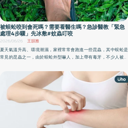
被蜈蚣咬到會死嗎？需要看醫生嗎？急診醫教「緊急
處理4步驟」先冰敷#蚊蟲叮咬
2026/06/26
王韻雅
夏天氣溫升高、環境潮濕，家裡常常會跑進一些昆蟲，其中蜈蚣是
常見的昆蟲之一，由於蜈蚣外型嚇人，加上帶有毒牙，不少人被咬
後都會擔心是否有生命危險。究竟被蜈蚣咬到症狀有哪些？被咬到
會死嗎？被咬到怎麼辦？《優活健康網》整理被蜈蚣咬到的緊急處
理方法以及防治方法，幫助民眾正確應對。