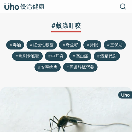
#蚊蟲叮咬
毒油
紅斑性狼瘡
奇亞籽
針眼
三伏貼
魚刺卡喉嚨
中耳炎
高山症
酒精代謝
安寧病房
周邊靜脈營養