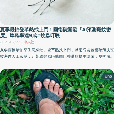
夏季最怕登革熱找上門！國衛院開發「AI預測斑蚊密
度」準確率達9成#蚊蟲叮咬
2026/07/27
中央社
夏季雨後最怕孳生病媒蚊、登革熱找上門，國衛院開發精確預測斑
蚊密度人工智慧，紅黃綠燈風險地圖比香港指標更準確，夏季預測
準確率可逾9成；冬季病媒蚊密度較低、環境變數較多，預測準確率
約6～7成。這套系統也是未來病媒蚊智慧防治重要方向，可作為政
策制定者規劃防疫策略重要依據。