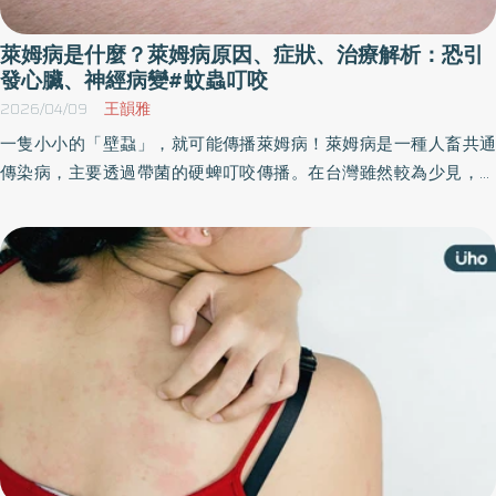
萊姆病是什麼？萊姆病原因、症狀、治療解析：恐引
發心臟、神經病變#蚊蟲叮咬
2026/04/09
王韻雅
一隻小小的「壁蝨」，就可能傳播萊姆病！萊姆病是一種人畜共通
傳染病，主要透過帶菌的硬蜱叮咬傳播。在台灣雖然較為少見，多
屬境外移入病例，但近年來疫情有上升趨勢，且地理分布逐漸擴
大，民眾仍需提高警覺。《優活健康網》整理相關衛教資訊，帶你
了解萊姆病的成因、症狀、治療與預防方法。