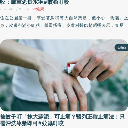
咬：嚴重恐長水疱#蚊蟲叮咬
2025/08/20
NOW健康
住在公園第一排，享受著鳥鳴等大自然樂章，但小心「禽蟎」上
身，皮膚布滿小紅點，嚴重搔癢，皮膚科醫師趙昭明表示，春夏是
禽蟎繁殖的季節，只要接觸鳥禽，或在陽台曬衣物，都可能接觸禽
蟎，引發過敏性皮膚炎。《優活健康網》特摘此篇分享禽蟎叮咬的
預防及治療。
被蚊子叮「抹大蒜泥」可止癢？醫列正確止癢法：只
需沖洗冰敷即可#蚊蟲叮咬