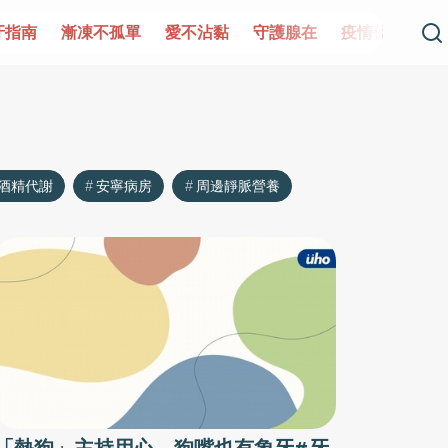
牙指南
漸凍不孤單
愛不沾黏
守護腺在
疫情保衛戰
酒精代謝
安寧病房
周邊靜脈營養
「熱狗」主持用心，狗嘴也有象牙#牙