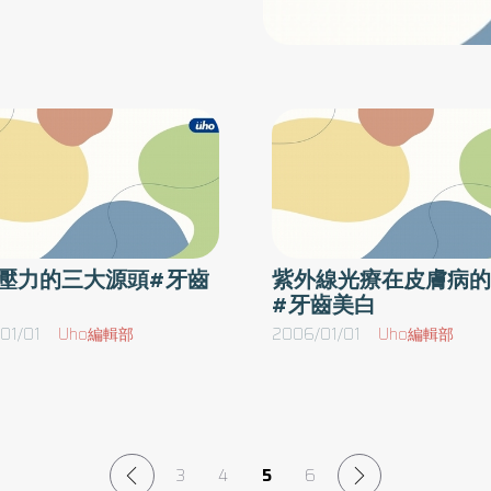
想
題，如：牙齒擁擠不堪、虎牙、暴牙、倒咬等咬
項精美的限量耶誕禮物，等您
或
合不正所引起的齒列不整，倘若牽涉到成年人之
071108
多
顎骨問題，如：上顎過突引起的暴牙或下顎過突
意
引起的戽斗及前牙倒咬，則需以齒列矯正治療合
，
併正顎手術來矯治。《牙齒漂白治療》解決牙齒
會
外表顏色異常，通常對外在因素所引起的黃板牙
的
較有效，如：抽煙、喝茶、喝咖啡或牙齒本身均
過
勻的變黃，但對內在因素所引起的色斑，如：四
可
環黴素色斑則效果較差，其治療方式從最傳統的
壓力的三大源頭#牙齒
紫外線光療在皮膚病的
的
超音波洗牙、牙齒拋亮、居家漂白、雷射漂白、
#牙齒美白
徹
冷光漂白…等，需依牙齒變色程度選擇最適宜的
01/01
Uho編輯部
2006/01/01
Uho編輯部
人
治療方式。《牙體復形術》解決牙齒表面局部凹
膚
陷、蛀蝕或缺損所引起美觀的問題，可選擇與牙
出
齒顏色相近的複合樹脂材料，直接填補在缺陷的
全
地方，局部改造牙齒的外觀形狀與顏色，可得到
不
滿意之結果。《瓷牙修復術》當牙齒破損太大或
3
4
5
6