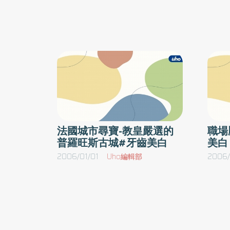
入秋冬時，天氣忽冷忽熱，有的人不太注意，
前贏得往返法國的機票、法國城市旅遊，更有多
說洗個熱水澡舒服一下，其實長期浸泡太久，
來A喔！活動網站：http://www.uho.com.tw/a20
水溫太高，水蒸氣不斷揮發，皮膚會被帶走更
水份，比正常時間都還要乾燥。泡完澡後未注
及時擦拭乳液，或是皮膚容易過敏還泡熱水澡
以為皮膚越是搔癢就越要泡熱水澡才舒服，都
造成反效果，加速搔癢的程度，因此應視個人
皮膚狀況，減少泡澡次數，洗澡時水溫也不宜
熱。秋冬雖沒有夏天炙熱，皮膚防曬工作仍不
法國城市尋寶-教皇嚴選的
職場
少，只不過防曬保養品，可選擇防曬係數較低
普羅旺斯古城#牙齒美白
美白
保養品，多注意補充皮膚水份。【泡完溫泉宜
2006/01/01
Uho編輯部
2006/
底清潔與保濕】冬天是泡溫泉的好時機，不少
認為泡溫泉對皮膚很好，這其實是因個人皮膚
質而異，有人怎麼泡溫泉都沒問題，然而容易
現冬季皮膚癢的患者，想泡溫泉就必須做好萬
準備。溫泉分為弱酸與弱鹼，泡太久對皮膚並