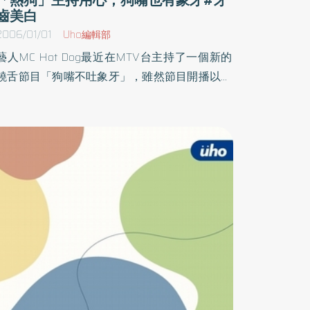
齒美白
2006/01/01
Uho編輯部
藝人MC Hot Dog最近在MTV台主持了一個新的
饒舌節目「狗嘴不吐象牙」，雖然節目開播以來
廣受媒體及觀眾批評，但私底下熱狗為了這個節
目可是費盡苦心。他表示，每天為了節目上的表
演，他花了很多時間準備音樂，甚至他還為了擔
心自己訪問來賓的禮儀問題，特地進行了「牙齒
美白」。熱狗私下表示，當初會考慮要做牙齒美
白是因為他剛接節目主持的時候回家都會盯著電
視看重播，除了檢討主持功力外，他也非常在意
自己的門面問題，他發現自己泛黃的牙齒實在不
美觀也覺得自己的帥氣大打折扣，對這件事一直
耿耿於懷，他想應該是自己過去有抽菸的習慣，
才使得牙齒變黃，不過因為他是藝人又是男性，
所以一直不敢隨便找牙醫診所做美白，後來朋友