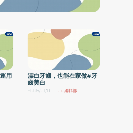
介紹他到一家具有獨立診間的診所，不但可以顧
及隱私也因為環境跟醫師的態度都很親切，終於
讓他卸下心防接受美白療程。幫熱狗治療的牙醫
診所陳建舜院長表示，他給熱狗的牙齒七十分，
平時算維持的還不錯，只可惜因為他有抽菸的習
慣所以牙齒稍微黃了一些。陳醫師也說，目前男
性跟女性做牙齒美白的比例大約1比5，雖然還是
女性居多，但男性有越來越多的趨勢。他告誡所
有想要做牙齒美白的消費者，在進行牙齒美白的
運用
漂白牙齒，也能在家做#牙
齒美白
治療前，應該先處理好口腔中蛀牙、牙周病等問
題，有健康的牙齒基礎才能夠有好的美白效果，
2006/01/01
Uho編輯部
而且每個人能達到的美白程度都不一樣，也不是
做一次就可以一勞永逸，日常的保養才是維護牙
齒亮麗的關鍵因素。熱狗做完頭幾天，吃東西都
會特別注意，因為醫師告誡他千萬不可以碰有顏
色的食物，例如：可樂、咖啡、醬油醃製物等這