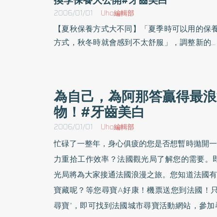
2006/01/01
Uho編輯部
【夏秋保養方式大不同】「夏季時可以用的保
方式，秋冬時就會感到不太舒服」，調整新的
養品，例如冬天比夏天，更需要做好保濕，夏
少擦乳液是因為擔心油脂分泌過多，冬天皮膚
泌減少，皮膚含有的水份容易因為環境乾燥而
為自己，為阿那答贏得最浪
失，保濕型乳液不可少。保濕型乳液包括凡
物！#牙齒美白
林、動物性脂肪如綿羊油等，可以將水份從真
層帶到表皮層，尤其冬天特別乾燥時，甘油、
2006/01/01
Uho編輯部
尿酸等都是不錯的選擇。敏感性皮膚的人，少
忙碌了一整年，身心俱疲的您是否想暫時拋開一
菜瓜布類、布或刷子的身體清潔保護工具，而
力重拾工作效率？法國觀光局了解您的需要。即
少人喜歡在冬天泡個舒服的澡，也要慎重考慮
光局將為大家接通法國浪漫之旅。您知道法國有
否會造成皮膚水份流失。【熱水澡水溫過高浸
寶藏呢？等您尋寶A好康！機票送您到法國！只要您
過久皮膚易流失水份】冬天，不少人洗熱水
時，會將水溫調高，一泡就是一個多小時，剛
尋寶”，即可找到法國城市尋寶活動網站，參加