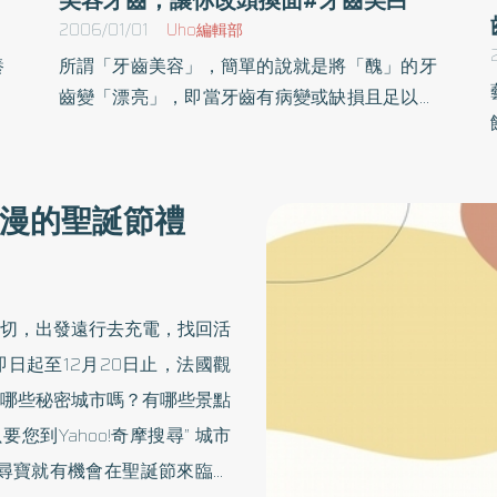
2006/01/01
Uho編輯部
養
所謂「牙齒美容」，簡單的說就是將「醜」的牙
保
齒變「漂亮」，即當牙齒有病變或缺損且足以影
天
響美觀時，經過各種牙科治療方式，使其恢復美
分
觀、功能與健康；雖然就字義解釋，是以恢復美
散
觀、增進對牙齒視覺漂亮感受為主要訴求，然而
漫的聖誕節禮
士
美容的治療過程中，除了增進牙齒的美觀，改善
皮
因牙齒外觀引起之心理障碍外，同時也增進牙齒
玻
的咀嚼功能，幫忙促進口腔健康，是一舉數得的
用
治療方式與結果！ 因此，牙齒美容的範圍包涵廣
切，出發遠行去充電，找回活
不
泛，狹義的「牙齒美容」，單純指牙齒的異常，
日起至12月20日止，法國觀
是
廣義的「牙齒美容」則指牙齒周圍各種組織的異
哪些秘密城市嗎？有哪些景點
泡
常或病變，讓牙齒呈現不美或變醜，足以影響美
到Yahoo!奇摩搜尋” 城市
澡
觀與健康。若以治療方式導向的分類，牙齒美容
進
項目可包括： 《齒顎矯正治療》解決牙齒排列問
尋寶就有機會在聖誕節來臨之