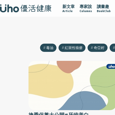
新文章
專家說
讀書趣
沾黏
守護腺在
疫情保衛戰
再生醫學
愛的未來視
Article
Columns
BookClub
毒油
紅斑性狼瘡
奇亞籽
換季保養大公開#牙齒美白