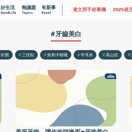
好生活
熱議題
有新事
認識攝護腺肥大
守護骨骼健康
達文西手術專欄
2025植
GoodLife
Topics
Event
#牙齒美白
針眼
三伏貼
魚刺卡喉嚨
中耳炎
高山症
美容牙齒，讓你改頭換面#牙齒美白