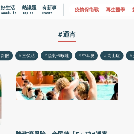
好生活
熱議題
有新事
不孤單
愛不沾黏
守護腺在
疫情保衛戰
再生醫學
GoodLife
Topics
Event
#通宵
針眼
三伏貼
魚刺卡喉嚨
中耳炎
高山症
降致癌風險 全民練「5」功#通宵