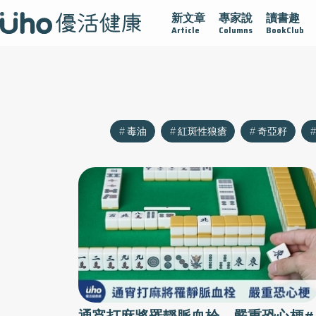
新文章
專家說
讀書趣
大
守護骨骼健康
達文西手術專欄
2025植牙指南
漸凍
Article
Columns
BookClub
毒油
紅斑性狼瘡
奇亞籽
通宵打麻將罹靜脈血栓 嚴重恐心梗#