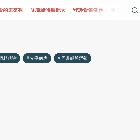
愛的未來視
認識攝護腺肥大
守護骨骼健康
達文西手術專
酒精代謝
安寧病房
周邊靜脈營養