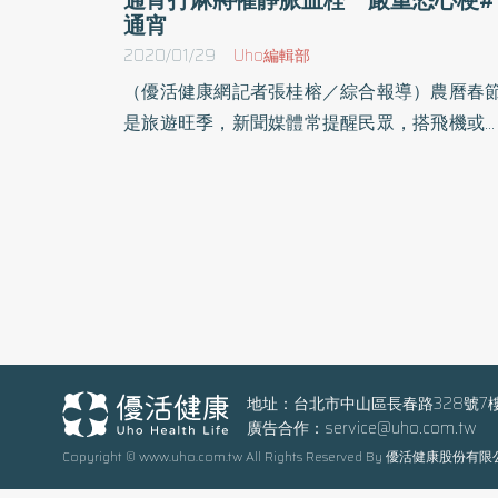
通宵
2020/01/29
Uho編輯部
（優活健康網記者張桂榕／綜合報導）農曆春
是旅遊旺季，新聞媒體常提醒民眾，搭飛機或
途車要提防「經濟艙症候群」，但你可知久坐
麻將、玩牌、追劇等等，也可能引發經濟艙症
群，不可不慎。經濟艙症候群最早出現在飛機
濟艙的乘客身上，故得其名。臺北市立聯合醫
中興院區心臟血管內科主任陳冠宇指出，主要
因是長時間坐著或躺著不動，造成下肢靜脈
栓，稱為「深層靜脈栓塞」。靜脈血管內出現
栓 嚴重恐造成心梗下肢血液回流時，需靠肌
去擠壓，若長期維持同一個姿勢，可能造成血
地址：台北市中山區長春路328號7
廣告合作：
service@uho.com.tw
循環不佳，血液黏稠度增加，使得靜脈血管內
Copyright © www.uho.com.tw All Rights Reserved By 優活健康股份有
現血栓。如果血栓發生在大靜脈，隨著血流跑
右心室、肺部，堵住肺部血管，可能併發急性