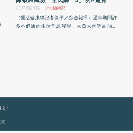
2017/02/06
Uho編輯部
（優活健康網記者徐平／綜合報導）過年期間許
節
多不健康的生活作息浮現，大魚大肉等高油飲
長
食、熬夜玩樂等形成惡性循環，不僅一個年節下
打
來體重增加1~3公斤，許多隱性疾病也慢慢出
候
現。遠離癌症 5件事必做若不即時修正，將容
經
易成為改不掉的習慣，無形中埋下致癌危機，隨
院
著罹癌率逐年提高，為了預防罹癌機率，除了有
成
病痛時應適時檢查外，台灣癌症基金會營養師鄭
血
欣宜更提供民眾必做的5件事，降低致癌風險：
血
1） 蔬果消腫／吃太鹹增加水腫風險，建議可
肉
多吃高鉀蔬果幫助消消腫，建議「兩菜一肉」，
液
樓之2
可先從蔬菜、菇類先攝取，再搭配瘦肉、魚肉、
出
豆腐等蛋白質，避免攝取過多的動物性蛋白質及
限公司
到
油脂。2） 排毒運動／放長假後活動量減少，
肺