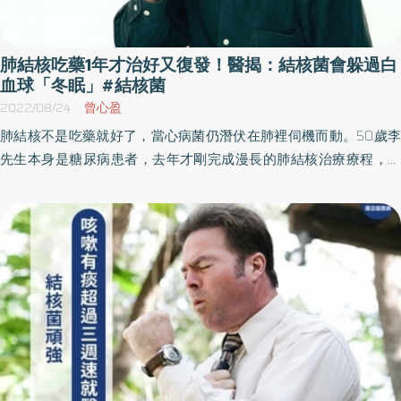
肺結核吃藥1年才治好又復發！醫揭：結核菌會躲過白
血球「冬眠」#結核菌
2022/08/24
曾心盈
肺結核不是吃藥就好了，當心病菌仍潛伏在肺裡伺機而動。50歲李
先生本身是糖尿病患者，去年才剛完成漫長的肺結核治療療程，卻
自行停掉糖尿病藥物。不料日前又因咳嗽超過2週而就醫，經安排痰
液檢驗後，再度出現結核菌，且糖化血色素更高達10.9%，不僅得重
新啟動新一輪抗結核藥物治療，還得嚴格追蹤糖尿病變化。