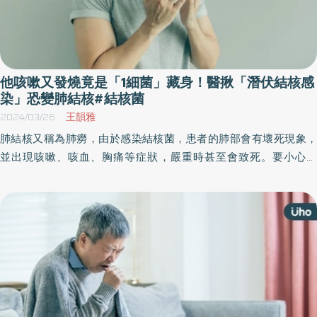
他咳嗽又發燒竟是「1細菌」藏身！醫揪「潛伏結核感
染」恐變肺結核#結核菌
2024/03/26
王韻雅
肺結核又稱為肺癆，由於感染結核菌，患者的肺部會有壞死現象，
並出現咳嗽、咳血、胸痛等症狀，嚴重時甚至會致死。要小心的
是，結核菌進入人體後在肺部會被肉芽組織包覆，當身體免疫力夠
時可控制不發病，這種平衡的狀態稱之為「潛伏結核感染」，受到
感染後一生中約有5～10%機會發病⋯