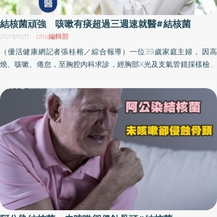
結核菌頑強 咳嗽有痰超過三週速就醫#結核菌
2019/11/11
Uho編輯部
（優活健康網記者張桂榕／綜合報導）一位39歲家庭主婦， 因高
燒、咳嗽、倦怠，至胸腔內科求診，經胸部X光及支氣管鏡採樣檢驗
後，發現是「肺結核合併肺葉阻塞」；另外一名62歲男性，在夜市
擺攤的老闆，因長期胸悶不適求診，經胸部X光、胸部電腦斷層掃描
及支氣管鏡切片檢驗後，確診為「支氣管內結核合併阻塞」。每年
有120萬人死於結核病衛福部樂生療養院胸腔內科王琮柏醫師指出，
肺結核的症狀以咳嗽、有痰等呼吸道的症狀為主，偶爾也會伴隨發
燒、體重減輕、食慾不振、精神不濟、夜間盜汗、氣喘、咳血等症
狀，目前結核病是全球單一病原引起最多死亡的傳染病，根據世界
衛生組織統計，於2018年全球約有1000萬人罹患結核病，每年更有
約120萬人死於結核病，而台灣是結核病中高負擔國家。根據衛福部
疾病管制署的最新統計，台灣平均每1小時就新增一名結核病人，其
中新北市每年約增加1000個新個案，高居全國各縣市之首。故身為
新北市民的我們千萬不可對結核病掉以輕心，因為在我們每天所接