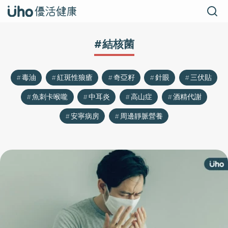
#結核菌
毒油
紅斑性狼瘡
奇亞籽
針眼
三伏貼
魚刺卡喉嚨
中耳炎
高山症
酒精代謝
安寧病房
周邊靜脈營養