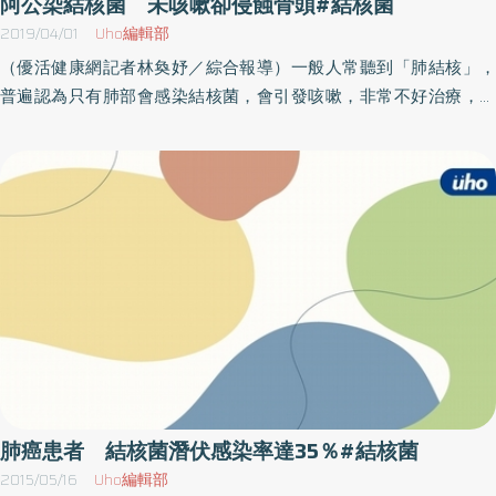
阿公染結核菌 未咳嗽卻侵蝕骨頭#結核菌
觸的人之中，可能就有結核病帶原者。與開放性肺結核病人接觸
2019/04/01
Uho編輯部
約有30％機率受感染結核菌其實是一種細長、略帶彎曲而成桿狀的
（優活健康網記者林奐妤／綜合報導）一般人常聽到「肺結核」，
細菌，稱為結核桿菌（Mycobacterium tuberculosis），長約1-10μ
普遍認為只有肺部會感染結核菌，會引發咳嗽，非常不好治療，然
寬約0.2-0.6μ。對外界抵抗力甚強，在陰暗處痰液內的結核菌可以
而這樣的印象並不全然正確。一名80歲陳姓阿公，結核菌竟侵襲其
生存6-8個月不死。當傳染性肺結核病患在吐痰、咳嗽、說話、唱歌
左肩鎖骨，造成左肩腫大如拳，肩峰鎖骨關節被侵蝕2.5公分，是少
或打噴嚏時，含有結核菌的痰液便形成飛沫飄浮在空氣中。當它的
見的「肺外結核」，發生在該處更罕見。陳姓阿公表示，1年前開始
直徑小到5μ以下時便可經由呼吸道進入正常人的肺內造成感染。根
覺得左側肩膀有點腫脹，但因為沒有很不舒服，也以為只是一般的
據研究報告顯示，和一個開放性（傳染性）肺結核病人親密接觸的
脂肪瘤並不在意。後來左肩越來越腫還痠痛，就醫沒想到是結核菌
家人，大約有30％的機率會受到感染。王琮柏醫師呼籲，肺結核症
感染，更沒想到骨頭被吃了都不知道。肩部腫大 照X光才知肩峰關
狀千變萬化，民眾亦不需過度緊張，平日一定要多多注意自己的身
節遭侵蝕彰化醫院骨科醫師洪宗賢說，病患就醫時左肩柔軟腫大如
體狀況，定期接受健康檢查，如果咳嗽有痰超過三週，應立即就醫
拳頭，一般考慮是良性囊腫或脂肪瘤，門診測試性抽吸呈現部分均
接受檢查，早期發現，早期治療。
勻暗黃液體，不像是化膿組織，並且有一大部分腫脹無法抽出，感
覺並不單純。若是脂肪瘤切開後應是一坨脂肪，若是囊腫，也應抽
取很順而腫脹消除。X光檢查發現鎖骨肩峰關節有被侵蝕的情形，若
是細菌感染性侵蝕，也應化膿、紅腫、熱痛、發燒，但病患又沒有
肺癌患者 結核菌潛伏感染率達35％#結核菌
這些症狀。洪宗賢指出，安排病患進行手術切除，切開後發現滿布
2015/05/16
Uho編輯部