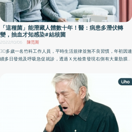
「這種菌」能潛藏人體數十年！醫：病患多潛伏轉
變，抽血才知感染#結核菌
2022/10/06
陳范斯
30多歲一名竹科工作人員，平時生活規律並無不良習慣，年初因連
續多日發燒及呼吸急促就診，透過Ｘ光檢查發現右側有大量肋膜積
液，且到院已有瀕臨呼吸衰竭徵象，診斷後發現是「肺結核合併結
核性肋膜炎」，同住雙親也有「潛伏性結核」感染。