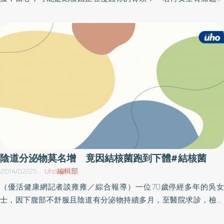
至於該如何偵測潛伏性結核菌感染，蔣佳蓉醫師表示，過去傳統檢
半年，均靠止痛藥舒緩，但最近不止嚴重背痛癱臥在床，而且還出
血等症狀，稱為肺結核，俗稱「肺癆」。若在身體其他地方發病稱
測大多採用皮膚測試，但因結核菌易受到卡介苗的干擾而造成假陽
現高燒現象。經診斷原來是「結核菌性脊椎炎」，腰部第2、3及4節
為「肺外結核」，比率較少，約10％，偶於肝臟、肋膜、脊椎、淋
性，所以，容易被當作受到結核菌感染，而目前最新方式則是透過
脊椎骨已被結核菌侵蝕掏空，病患身體根本沒有坐起及站立的著力
巴、泌尿道等處發生，至於發生在肩峰鎖骨關節的位置非常罕見。
抽血，測出血液中的丙型干擾素，便能得知結果，只是此項目健保
點。臺北市立聯合醫院和平婦幼院區骨科陳信彰醫師指出，結核菌
黃伊文理事長提醒，全世界有1/4的人染有結核菌，但大部分人不會
尚未給付屬於自費。不過，仍建議有結核菌感染的疑慮，或是結核
感染者不容易治療且易生抗藥性，尤其是脊椎感染結核菌在治療上
發病，因為被免疫系統壓住。依現在的醫學技術，結核病致死率不
病發病高危險群者，都需考慮進行結預防性治療，以免染上結核
更需要耐心，結核菌性脊椎炎需以抗結核藥物投藥治療至少9個月。
高，但老人家的結核病患者常因合併症而死亡。
病。
反覆發燒＋背劇痛 是警訊陳信彰醫師表示，結核菌性脊椎炎與一般
背痛患者不同在於：單純的背痛患者平躺或長時間休息後，疼痛會
獲得緩解，但結核性脊椎炎卻是「劇痛」，甚至會痛到無法平躺休
息，尤其晚上睡覺時更會感到不適難耐，而因結核性脊椎炎為細菌
感染，因此多數時候也會伴隨發燒。骨結核診斷治療不易 儘早求診
勿自行服藥骨結核診斷不易治療複雜，因為一般結核菌通常是在肺
陰道分泌物莫名增 竟因結核菌跑到下體#結核菌
臟內形成感染，即是大家熟知的肺結核。何女士的個案屬肺外結核
2014/02/25
Uho編輯部
菌感染，可能是經由肺或其他途徑，再感染到脊椎，較少見，診斷
（優活健康網記者談雍雍／綜合報導）一位70歲停經多年的吳女
與治療也相對不易。陳信彰醫師也呼籲民眾，若有高燒及背痛，應
士，因下腹部不舒服且陰道有分泌物持續多月，至醫院求診，檢查
儘早求診，避免自行服藥增加治療困難度。他同時提醒，平時也應
結果為子宮內膜結核病。因此，患者立即接受抗結核藥物治療，當
多洗手，且應常去戶外踏青享受陽光，除了增加身體免疫力，也能