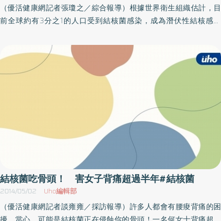
上百顆淡黃色米粒狀脂肪球組織，切除清創後將檢體送細菌培養、
（優活健康網記者張瓊之／綜合報導）根據世界衛生組織估計，目
細胞學檢查及組織病理檢查，竟然發現是結核菌作祟，也由於結核
前全球約有3分之1的人口受到結核菌感染，成為潛伏性結核感染
菌特別頑固，目前正對患者進行至少半年以上的藥物治療。大部份
者，一旦感染終其一生將有一成的發病率，但隨著族群不同，結核
肺外結核菌感染 不見得有明顯症狀洪宗賢醫師表示，若沒找出病
菌的抵抗能力也會有所不一，舉例來說像是肺癌患者結核菌潛伏感
因是結核菌感染，僅進行患部抽吸，可能會反覆腫脹，更甚者是結
染率就高達35％，因此，為避免民眾感染結核病，預防性治療很重
核菌向周邊侵犯，若進入淋巴或血液，恐有引發細菌性或瀰漫性肺
要。免疫力良好時 結核菌對身體毫無影響衛服部胸腔病院檢驗科
炎之虞，慢性病患長者也恐將引發其他併發症。骨頭被吃，為什麼
蔣佳蓉醫師表示，所謂的潛伏性結核感染指的是，結核菌突破免疫
陳姓阿公並沒有很痛？洪宗賢表示，結核菌繁殖慢，蠶食骨頭，沒
防線，進入人體組織，通常細菌量少，所以，會與免疫能力拉鋸形
有造成化膿、膿瘍等急性疼痛，而且阿公的鎖骨穩定度還沒受到影
成平衡，使得人體處於一種受結核菌感染的狀態，但對沒有影響也
響，活動力還好，才沒有大的疼痛感。洪宗賢強調，阿公並無肺結
無傳染性。只是當身體狀況不佳時，包括HIV感染、糖尿病、身體老
核病史，可能早已感染結核菌，免疫力下降後發病，而大部份肺外
化，就可能會使免疫力下降，導致潛藏的結核菌活化，進而引發結
結核菌感染的病患不見得有明顯症狀，往往只是患部酸痛及倦怠，
核病。糖尿病、洗腎患者 發病率皆超過一成不同族群對於結核菌
所以若是身體患部的腫脹經抽吸後又反覆發生，可能得懷疑是結核
的抵抗能力也有所不同，依台灣現有資料顯示，肺癌病患的結核菌
菌，千萬不要輕忽，而年長者、愛滋病患者、嬰幼兒等免疫力較低
潛伏感染率為35％，糖尿病患為30％，洗腎病患為18％，長期使用
結核菌吃骨頭！ 害女子背痛超過半年#結核菌
者更要小心。肺外結核比例少 偶於肝臟、肋膜、脊椎、淋巴、泌
呼吸器病患為17％等，通常受結核菌感染者，日後發生結核病的機
2014/05/02
Uho編輯部
尿道等處發生台灣結核暨肺部疾病醫學會理事長暨彰化醫院胸腔內
會為1成，但往往因族群不同，會有不同的發病率，而上述族群的發
（優活健康網記者談雍雍／採訪報導）許多人都會有腰痠背痛的困
科主任黃伊文表示，結核菌是非常頑固的細菌，透過空氣傳染，經
病率，通常就超過1成以上。結核病高危險群 建議進行預防性治療
擾，當心，可能是結核菌正在侵蝕你的骨頭！一名何女士背痛超過
過肺部，大部分在肺部著床發病，會出現咳嗽2週以上、發燒甚至咳