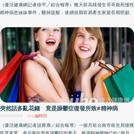
南投市中興路669號7樓）報名：hrttp://goo.gl/1XI4f5（也接受現場
（優活健康網記者徐平／綜合報導）幾天前高雄發生哥哥殺死慢性
報名）洽詢：049-2550800#5300高小姐
精神病患妹妹事件，醫師提醒，連續假期容易產生家庭長期照顧者
心身耗竭而引發衝突，端午節連續4天假期，宜多給家庭照顧者實質
支持與喘息空間，並應尋求各類資源，協助照顧者，避免心力交
瘁，讓愛與照顧得以延續。負面情緒不能適時消解會越積越滿衛生
福利部草屯療養院老年精神科醫師沈政男表示，每一位照顧者的背
後都有承擔不了的愛，照顧身心障礙的家人，等於所有生活事項都
圍繞著對方打轉，久了難免疲累、挫折，生了氣以後又自責，如果
這些負面情緒不能適時消解，便會越積越滿，累積至某天突然爆
炸。沈政男醫師表示，精神病患家屬的壓力與辛酸更大，許多家屬
不願讓鄰居親友知道家裡有精神病患，寧願自己承擔。而許多精神
病患大都缺乏病識感，家屬光要讓其就醫，就經常傷透腦筋。慢性
精神病患可由國家接手照顧最後，若精神病症狀控制不良，還須擔
心暴力攻擊的危險。當父母漸漸年邁，那些精神病子女不只沒有長
突然話多亂花錢 竟是躁鬱症復發所致#精神病
大獨立，反而因為自我照顧與社會功能持續退化，更需要他人照
2016/02/29
Uho編輯部
顧。沈政男醫師表示，精神病患家屬如果發覺自己已經瀕臨照顧極
（優活健康網記者談雍雍／綜合報導）一個月前台南市衛生局接獲
限，有以下的狀況就要求助：1） 不動就對被照顧者發脾氣，甚至
民眾來電，表示家中患有躁鬱症的妻子，服用精神藥物已約2個月，