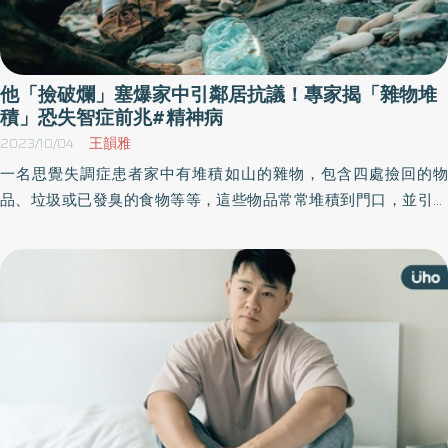
他「撿破爛」塞爆家中引鄰居抗議！專家揭「雜物堆
積」恐失智症前兆#精神病
2023/10/04
王韻雅
一名思覺失調症患者家中有堆積如山的雜物，包含四處撿回的物
品、垃圾或已發臭的食物等等，這些物品常常堆積到門口，並引來
各種蚊蟲。後來，鄰居受不了各種蟑螂、老鼠、螞蟻橫行，因而投
訴陳情。該患者面對抱怨覺得非常無奈，被詢問為何囤積又說不出
理由，只覺得大家故意刁難⋯⋯