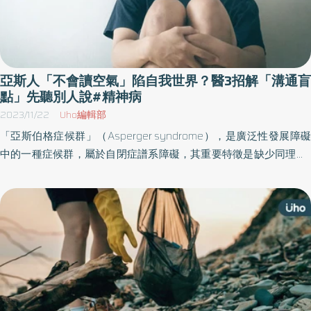
亞斯人「不會讀空氣」陷自我世界？醫3招解「溝通盲
點」先聽別人說#精神病
2023/11/22
Uho編輯部
「亞斯伯格症候群」（Asperger syndrome），是廣泛性發展障礙
中的一種症候群，屬於自閉症譜系障礙，其重要特徵是缺少同理心 ·
天真、不恰當的行為，那要怎麼改善呢？具有亞斯特質的精神科醫
師馬大元於《孤獨的勇者》一書中，結合臨床案例及個人經驗，分
享「成人亞斯」從容應對的方法，幫助亞斯患者、照護者有個生活
指引。以下為原書摘文：