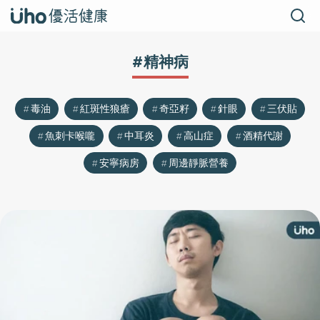
#精神病
毒油
紅斑性狼瘡
奇亞籽
針眼
三伏貼
魚刺卡喉嚨
中耳炎
高山症
酒精代謝
安寧病房
周邊靜脈營養