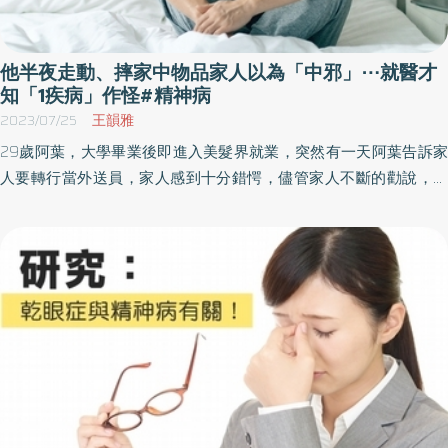
他半夜走動、摔家中物品家人以為「中邪」⋯就醫才
知「1疾病」作怪#精神病
2023/07/25
王韻雅
29歲阿葉，大學畢業後即進入美髮界就業，突然有一天阿葉告訴家
人要轉行當外送員，家人感到十分錯愕，儘管家人不斷的勸說，阿
葉仍舊不為所動。轉業後，阿葉只工作1個月就不做了，也不與家人
共同用餐，平常都自行購買外食，回到家中就馬上將自己鎖在房間
裡，也不和家人互動⋯