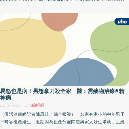
暴怒或出手打被照顧者。2） 心力交瘁、憂鬱沮喪持續超過2個禮
因妻子自己認為精神疾病已痊癒，故擅自停藥，但在近期突然又變
拜。3） 失眠、胃口不佳、容易緊張擔心。精神病患可以尋求的照
得多話，且愛穿著艷麗及性感的服裝，濃妝艷抹，還常常出門亂花
顧資源不少，沈政男醫師表示，對於無法自理生活，而且父母都已
錢及網路購物，妻子個人開銷每個月多達2-3萬元，每天只睡2小
過世的慢性精神病患，可以向縣市政府社會處申請進住精神護理之
時，經由丈夫陪伴妻子至精神科門診就醫，妻子在規則服藥後目前
家，低收入之重度精神病人可向衛生局申請公費養護床，由國家接
狀況漸趨穩定。季節交替時是精神疾病好發的一個高峰，其中以春
手照顧責任，讓愛繼續延續下去
天桃花盛開季節容易出現躁鬱症的症狀，在古時候有所謂「桃花
癲」的說法，躁鬱症屬於情感性疾患之一。研究顯示，超過6成的躁
鬱症病人在發病前三個月內，曾經發生過親人死亡、離婚、感情失
落、失業等重大的生活壓力事件，發病原因則是長期累積的慢性壓
力，如缺少社會或家庭支持等。季節交替之際 好發高峰期從臨床上
觀察，較晚發病的躁鬱症病人大多數以躁期先發作，較早發病的躁
鬱症病人則以鬱期先發作。而躁期症狀，包括：可能好幾天不睡
易怒也是病！男想拿刀殺全家 醫：需藥物治療#精
覺、活動量增加、精力旺盛、多話、易怒、注意力不集中、到處亂
神病
跑、亂花錢，虛妄且不切實際想法等。鬱期症狀常表現在身體上，
2015/10/29
Uho編輯部
初期就醫常被當作內科問題處理，包括：腸胃不適、頭痛、腰酸背
（優活健康網記者陳思綺／綜合報導）一名家有妻小的中年男子，
痛、憂鬱的心情、對平常嗜好失去興趣、體重減輕或增加、容易疲
平時靠祖產維生，近期因為祖產分配問題與家人發生爭執，且經常
倦、思想悲觀、厭世想法、甚至有自殺的念頭等。因此，衛生局呼