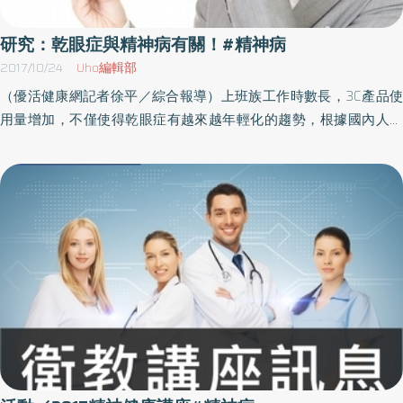
研究：乾眼症與精神病有關！#精神病
2017/10/24
Uho編輯部
（優活健康網記者徐平／綜合報導）上班族工作時數長，3C產品使
用量增加，不僅使得乾眼症有越來越年輕化的趨勢，根據國內人力
銀行「上班族暴走指數」調查發現，高達9成1的上班族處於高壓狀
態，除了精神壓力外，眼睛過勞引發的乾眼症還會降低工作效能！
65歲以上人口1/3的人患有乾眼症亞東醫院副院長張淑雯表示，據統
計台灣地區65歲以上人口有1/3的人患有乾眼症，加上容易出現眼睛
乾澀、癢、異物感、刺痛、灼熱感、怕風、畏光等症狀，症狀嚴重
的患者甚至會造成角結膜病變進而影響視力。張淑雯副院長說明，
研究指出，乾眼症對工作表現及總體工作生產力影響平均降低
29％。乾眼症狀對身體機能及心理健康皆有不利的影響。因此罹患
乾眼症不再只是過去認為的眼睛疾病，現今的乾眼症更與精神及心
理層面有深層的相關。過度用眼產生異物感 每天情緒暴走張先生
每日密集用眼超過12小時，長期過度用眼產生異物感、伴隨眼睛乾
澀、搔癢等症狀，每天瀕臨情緒暴走狀態，精神也受到嚴重的折