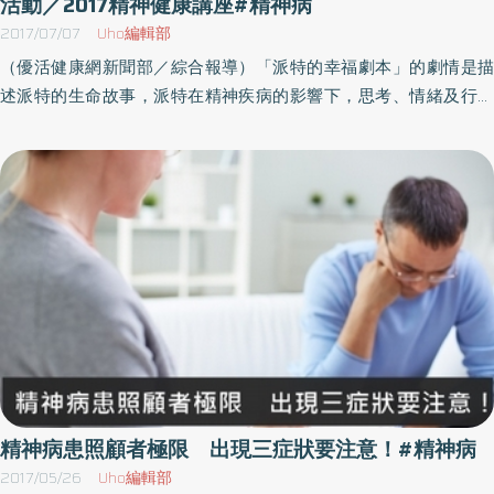
活動／2017精神健康講座#精神病
磨。多年後出現視力模糊，才緊急至眼科求診，診斷後確診為乾眼
2017/07/07
Uho編輯部
症。亞東醫院眼科部角膜科主任蔡紫筠表示，在精神疾病分析中，
（優活健康網新聞部／綜合報導）「派特的幸福劇本」的劇情是描
乾眼症患者的精神疾病和精神病患病率顯著高於常人。已知藥物如
述派特的生命故事，派特在精神疾病的影響下，思考、情緒及行為
抗抑鬱藥和抗焦慮藥物是風險因素，並且可能有乾眼的副作用。因
等方面皆有其特殊的風貌，其一直執著地想實現他的幸福計畫，卻
此民眾若出現乾眼症相關症狀應盡速前往眼科就診。
忽略了身邊的機緣。衛生福利部草屯療養院副院長張介信表示，在
現代快速變遷的社會中，幸福是大家企求的目標，也是身心健康的
重要指標，當天在現場也將安排免費心理健康檢查及In-body身體健
康分析檢測，並提供公務人員終身學習學分及志工學分等，歡迎民
眾踴躍參加。精神健康基金會南投健康學苑與南投縣政府文化局合
作，於7月8日(六)下午2時至5時，在文化局圖書館七樓，舉辦「派
特的幸福劇本」電影賞析座談會，由衛生福利部草屯療養院副院
長，也是南投精神健康學苑執行長張介信醫師，擔任映後座談主講
人。當天在現場也將安排免費心理健康檢查及In-body身體健康分析
檢測，並提供公務人員終身學習學分及志工學分等，歡迎民眾踴躍
參加。名稱：2017精神健康講座時間：106年7月8日（六）14：00
精神病患照顧者極限 出現三症狀要注意！#精神病
～17：00地點：南投縣政府文化局圖書館七樓-電影放映廳（南投縣
2017/05/26
Uho編輯部