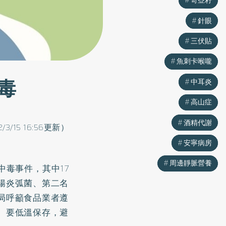
奇亞籽
奇亞籽
針眼
針眼
三伏貼
三伏貼
魚刺卡喉嚨
魚刺卡喉嚨
毒
中耳炎
中耳炎
高山症
高山症
酒精代謝
酒精代謝
2/3/15 16:56更新）
安寧病房
安寧病房
周邊靜脈營養
周邊靜脈營養
中毒事件，其中17
腸炎弧菌、第二名
局呼籲食品業者遵
、要低溫保存，避