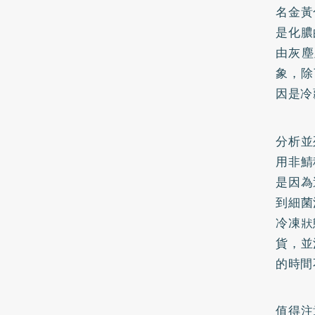
名金黃
是化膿
由灰塵
象，除
因是冷
分析並
用非鯖
是因為
到細菌
冷凍狀
貨，並
的時間
值得注