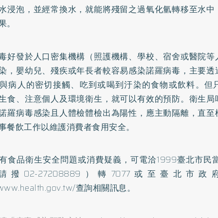
水浸泡，並經常換水，就能將殘留之過氧化氫轉移至水中
果。
毒好發於人口密集機構（照護機構、學校、宿舍或醫院等
染，嬰幼兒、殘疾或年長者較容易感染諾羅病毒，主要透
與病人的密切接觸、吃到或喝到汙染的食物或飲料。但
生食、注意個人及環境衛生，就可以有效的預防。衛生局
諾羅病毒感染且人體檢體檢出為陽性，應主動隔離，直至
事餐飲工作以維護消費者食用安全。
有食品衛生安全問題或消費疑義，可電洽1999臺北市民
請撥02-27208889）轉7077或至臺北
/www.health.gov.tw/
查詢相關訊息。