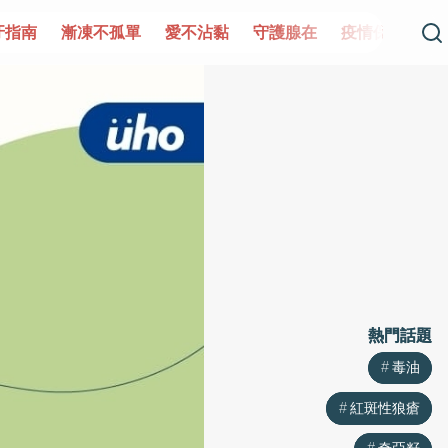
不孤單
愛不沾黏
守護腺在
疫情保衛戰
再生醫學
愛
熱門話題
熱門話題
毒油
毒油
紅斑性狼瘡
紅斑性狼瘡