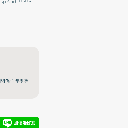
.asp?aid=9793
至關係心理學等