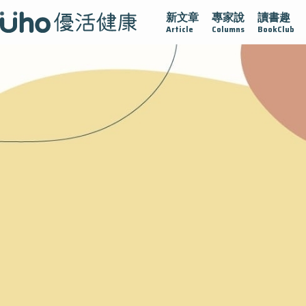
新文章
專家說
讀書趣
腺在
疫情保衛戰
再生醫學
愛的未來視
認識攝護腺肥
Article
Columns
BookClub