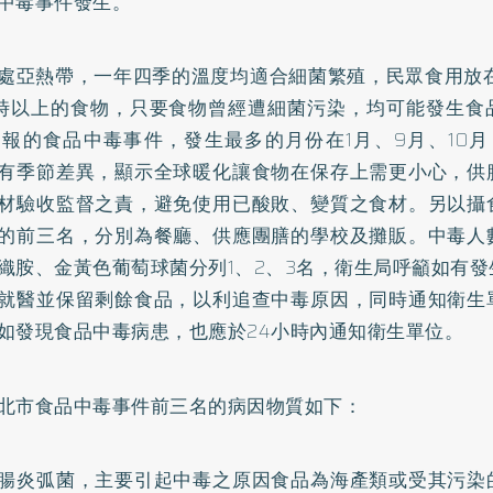
中毒事件發生。
處亞熱帶，一年四季的溫度均適合細菌繁殖，民眾食用放在
時以上的食物，只要食物曾經遭細菌污染，均可能發生食
通報的食品中毒事件，發生最多的月份在1月、9月、10
有季節差異，顯示全球暖化讓食物在保存上需更小心，供
材驗收監督之責，避免使用已酸敗、變質之食材。另以攝
的前三名，分別為餐廳、供應團膳的學校及攤販。中毒人
織胺、金黃色葡萄球菌分列1、2、3名，衛生局呼籲如有
就醫並保留剩餘食品，以利追查中毒原因，同時通知衛生
如發現食品中毒病患，也應於24小時內通知衛生單位。
北市食品中毒事件前三名的病因物質如下：
腸炎弧菌，主要引起中毒之原因食品為海產類或受其污染