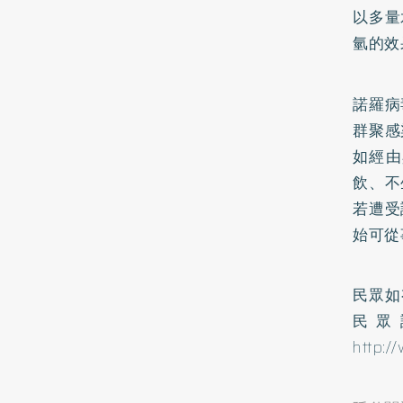
以多量
氫的效
諾羅病
群聚感
如經由
飲、不
若遭受
始可從
民眾如
民眾
http:/