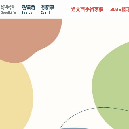
好生活
熱議題
有新事
大
守護骨骼健康
達文西手術專欄
2025植牙指南
漸凍
GoodLife
Topics
Event