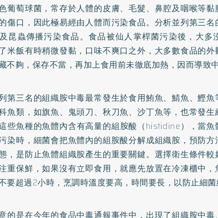
色葡萄球菌，常存於人體的皮膚、毛髮、鼻腔及咽喉等黏
的傷口，因此極易經由人體而污染食品。分析並列第三名
及昆蟲傳播污染食品。食品被仙人掌桿菌污染後，大多
了米飯有時稍微發黏，口味不爽口之外，大多數食品的外
藏不夠，保存不當，再加上食用前未徹底加熱，因而導致
列第三名的組織胺中毒最常發生於食用鮪魚、鯖魚、鰹魚
科魚類，如旗魚、鬼頭刀、秋刀魚、沙丁魚等，也常發生
這些魚種的魚體內含有高量的組胺酸（histidine），當
污染時，細菌會把魚體內的組胺酸分解成組織胺，預防方
態，是防止魚體組織胺產生的重要關鍵。選擇衛生條件較
注重保鮮，如果沒有立即食用，就應先放置在冷凍櫃中，
不要超過2小時，烹調時溫度要高，時間要長，以防止細菌
意的是在今年的食品中毒通報事件中，出現了組織胺中毒