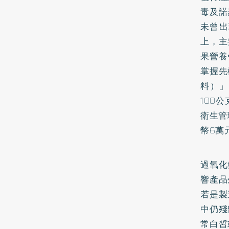
毒及諾
未曾出
上，主
果營養
掌握先
料）」
100
衛生管
幣6萬
過氧化
響產品
若是製
中仍殘
常白皙