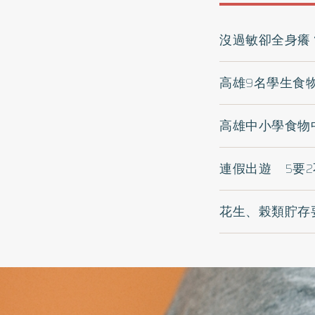
沒過敏卻全身癢
高雄9名學生食
高雄中小學食物
連假出遊 5要
花生、榖類貯存