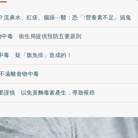
？流鼻水、紅疹、腸躁⋯醫：恐「1營養素不足」搞鬼
物中毒 衛生局提供預防五要原則
中毒 疑「旗魚排」造成的！
2不遠離食物中毒
要謹慎 以免黃麴毒素產生，導致罹癌