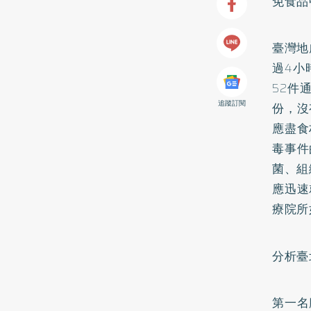
免食品
臺灣地
過4小
52件
追蹤訂閱
份，沒
應盡食
毒事件
菌、組
應迅速
療院所
分析臺
第一名