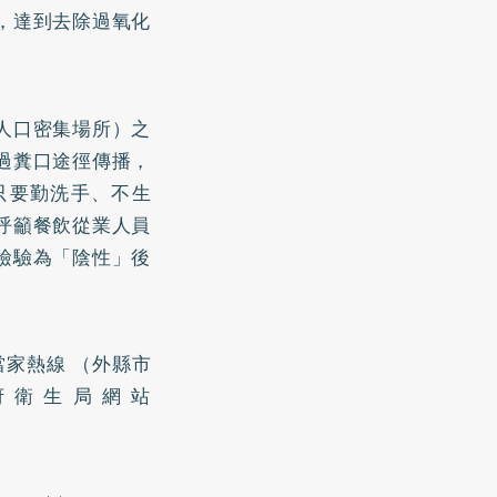
，達到去除過氧化
人口密集場所）之
過糞口途徑傳播，
只要勤洗手、不生
呼籲餐飲從業人員
檢驗為「陰性」後
當家熱線 （外縣市
市政府衛生局網站