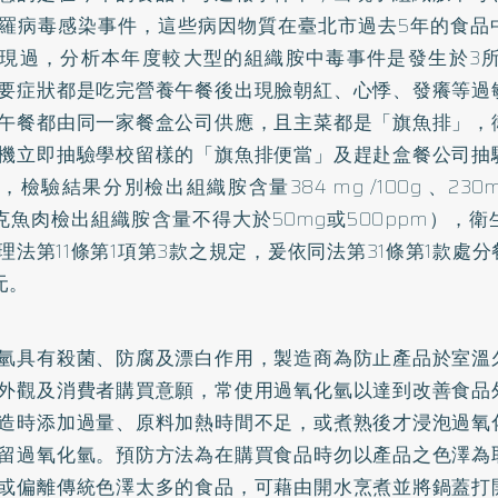
羅病毒感染事件，這些病因物質在臺北市過去5年的食品
現過，分析本年度較大型的組織胺中毒事件是發生於3所
要症狀都是吃完營養午餐後出現臉朝紅、心悸、發癢等過
午餐都由同一家餐盒公司供應，且主菜都是「旗魚排」，
機立即抽驗學校留樣的「旗魚排便當」及趕赴盒餐公司抽
，檢驗結果分別檢出組織胺含量384 mg /100g 、230m
公克魚肉檢出組織胺含量不得大於50mg或500ppm），
理法第11條第1項第3款之規定，爰依同法第31條第1款處
元。
氫具有殺菌、防腐及漂白作用，製造商為防止產品於室溫
外觀及消費者購買意願，常使用過氧化氫以達到改善食品
造時添加過量、原料加熱時間不足，或煮熟後才浸泡過氧
留過氧化氫。預防方法為在購買食品時勿以產品之色澤為
或偏離傳統色澤太多的食品，可藉由開水烹煮並將鍋蓋打