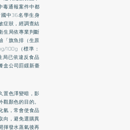
中毒通報案件中都
國中36名學生身
敏症狀，經調查結
衛生局依專業判斷
驗「旗魚排（生原
g/100g（標準：
衛生局已依違反食品
分餐盒公司罰鍰新臺
久置色澤變暗，影
外觀顏色的目的。
化氫，常會使食品
取向，避免選購異
開揮發水蒸氣後再