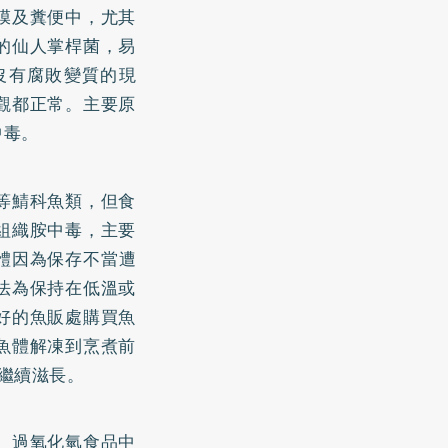
膜及糞便中，尤其
的仙人掌桿菌，易
沒有腐敗變質的現
觀都正常。主要原
中毒。
等鯖科魚類，但食
組織胺中毒，主要
魚體因為保存不當遭
法為保持在低溫或
好的魚販處購買魚
魚體解凍到烹煮前
繼續滋長。
、過氧化氫食品中