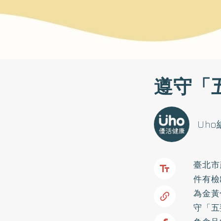
遵守「
Uh
臺北市
件有檢
為金黃
守「五