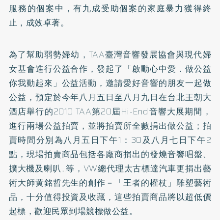
服務的個案中，有九成受助個案的家庭暴力獲得終
止，成效卓著。
為了幫助弱勢婦幼，TAA臺灣音響發展協會與現代婦
女基會進行公益合作，發起了「啟動心中愛．做公益
你我動起來」公益活動，邀請愛好音響的朋友一起做
公益，預定於今年八月五日至八月九日在台北王朝大
酒店舉行的2010 TAA第20屆Hi-End音響大展期間，
進行兩場公益拍賣，並將拍賣所全數捐出做公益；拍
賣時間分別為八月五日下午1：30及八月七日下午2
點，現場拍賣商品包括各廠商捐出的發燒音響唱盤、
擴大機及喇叭…等，VW總代理太古標達汽車更捐出藝
術大師黄銘哲先生的創作－「王者的權杖」雕塑藝術
品，十分值得投資及收藏，這些拍賣商品將以超低價
起標，歡迎民眾到場競標做公益。