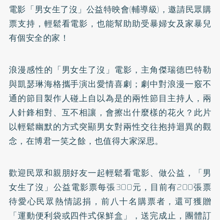
電影「男女生了沒」公益特映會(輔導級)，邀請民眾購
票支持，輕鬆看電影，也能幫助助受暴婦女及家暴兒
有個安全的家！
浪漫感性的「男女生了沒」電影，主角傑瑞德巴特勒
與凱瑟琳海格攜手演出愛情喜劇；劇中對浪漫一竅不
通的節目製作人碰上自以為是的兩性節目主持人，兩
人針鋒相對、互不相讓，會擦出什麼樣的花火？此片
以輕鬆幽默的方式突顯男女對兩性交往抱持迴異的觀
念，在博君一笑之餘，也值得大家深思。
歡迎民眾和親朋好友一起輕鬆看電影、做公益，「男
女生了沒」公益電影票每張300元，目前有200張票
待愛心民眾熱情認捐，前八十名購票者，還可獲贈
「運動便利袋或四件式保鮮盒」，送完成止，團體訂