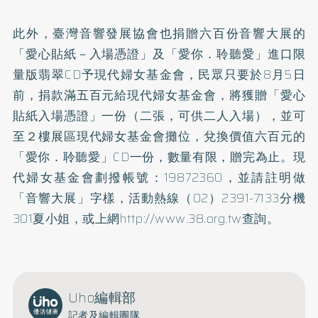
此外，臺灣音響發展協會也捐贈六百份音響大展的
「愛心貼紙－入場憑證」及「愛你．聆聽愛」進口限
量版翡翠CD予現代婦女基金會，民眾只要於8月5日
前，捐款滿五百元給現代婦女基金會，將獲贈「愛心
貼紙入場憑證」一份（二張，可供二人入場），並可
至２樓展區現代婦女基金會攤位，兌換價值六百元的
「愛你．聆聽愛」CD一份，數量有限，贈完為止。現
代婦女基金會劃撥帳號：19872360，並請註明做
「音響大展」字樣，活動熱線（02）2391-7133分機
301夏小姐，或上網
http://www.38.org.tw
查詢。
Uho編輯部
記者及編輯團隊