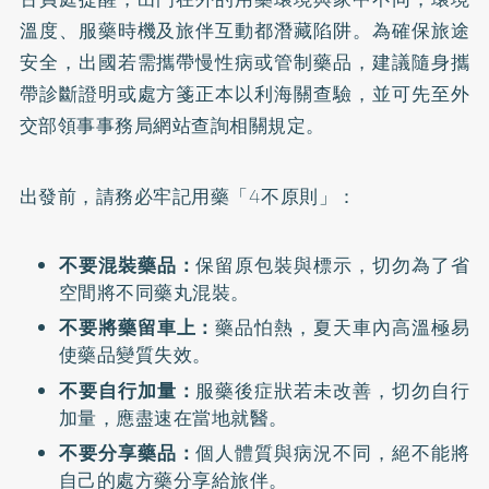
溫度、服藥時機及旅伴互動都潛藏陷阱。為確保旅途
安全，出國若需攜帶慢性病或管制藥品，建議隨身攜
帶診斷證明或處方箋正本以利海關查驗，並可先至
外
交部領事事務局網站
查詢相關規定。
出發前，請務必牢記用藥「4不原則」：
不要混裝藥品：
保留原包裝與標示，切勿為了省
空間將不同藥丸混裝。
不要將藥留車上：
藥品怕熱，夏天車內高溫極易
使藥品變質失效。
不要自行加量：
服藥後症狀若未改善，切勿自行
加量，應盡速在當地就醫。
不要分享藥品：
個人體質與病況不同，絕不能將
自己的處方藥分享給旅伴。