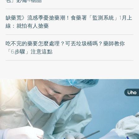
缺藥荒》流感季憂搶藥潮！食藥署「監測系統」1月上
線：就怕有人搶藥
吃不完的藥要怎麼處理？可丟垃圾桶嗎？藥師教你
「6步驟」注意這點