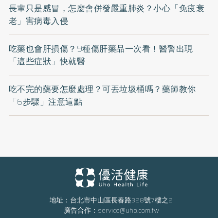
長輩只是感冒，怎麼會併發嚴重肺炎？小心「免疫衰
老」害病毒入侵
吃藥也會肝損傷？9種傷肝藥品一次看！醫警出現
「這些症狀」快就醫
吃不完的藥要怎麼處理？可丟垃圾桶嗎？藥師教你
「6步驟」注意這點
地址：台北市中山區長春路328號7樓之2
廣告合作：
service@uho.com.tw