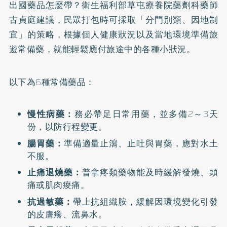
出國藥品怎麼帶？衛生福利部草屯療養院藥劑科藥師
古貞庭建議，民眾打包時可採取「分門別類、因地制
宜」的策略，根據個人健康狀況以及當地環境準備旅
遊常備藥，就能輕鬆應付旅途中的各種小狀況。
以下為6種常備藥品：
慢性病藥：
務必帶足日常用藥，並多備2～3天
份，以防行程變更。
腸胃藥：
準備適量止瀉、止吐與胃藥，應對水土
不服。
止痛退燒藥：
普拿疼類藥物能及時緩解發燒、頭
痛或肌肉痠痛。
抗過敏藥：
帶上抗組織胺，緩解因環境變化引發
的皮膚癢、流鼻水。