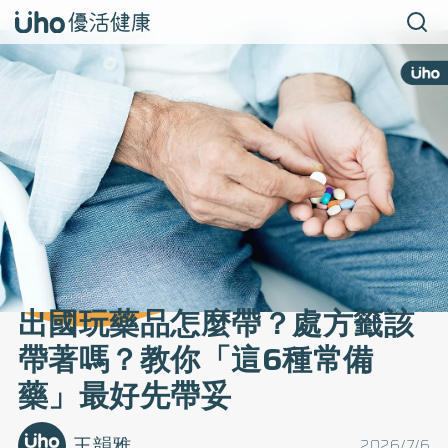
出國玩藥品怎麼帶？處方籤該
帶著嗎？教你「這6種常備
藥」最好先帶妥
王韻雅
2026/7/6