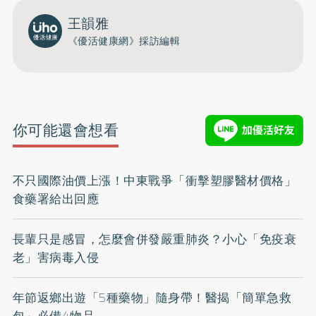
王韻雅
《優活健康網》採訪編輯
你可能還會想看
不只國際油價上漲！中東戰爭「衝擊塑膠醫材價格」
食藥署給出回應
長輩只是感冒，怎麼會併發嚴重肺炎？小心「免疫衰
老」害病毒入侵
年節返鄉出遊「5種藥物」隨身帶！醫揭「簡單急救
包」必備4物品