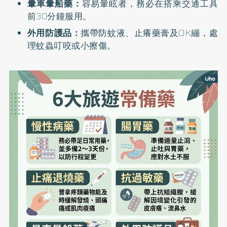
暈車暈船藥：
容易暈眩者，務必在搭乘交通工具
前30分鐘服用。
外用防護品：
攜帶防蚊液、止癢藥膏及OK繃，處
理蚊蟲叮咬或小擦傷。