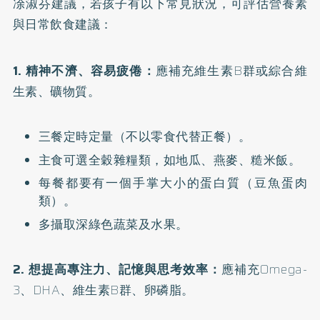
凃淑芬建議，若孩子有以下常見狀況，可評估營養素
與日常飲食建議：
1. 精神不濟、容易疲倦：
應補充維生素B群或綜合維
生素、礦物質。
三餐定時定量（不以零食代替正餐）。
主食可選全穀雜糧類，如地瓜、燕麥、糙米飯。
每餐都要有一個手掌大小的蛋白質（豆魚蛋肉
類）。
多攝取深綠色蔬菜及水果。
2. 想提高專注力、記憶與思考效率：
應補充Omega-
3、DHA、維生素B群、卵磷脂。