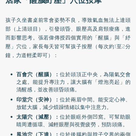
居家「醒腦紓壓」穴位按摩
孩子久坐書桌前常會姿勢不良，導致氣血無法上達頭
部（上清頭目），引發頭昏、眼壓高及肩頸痠痛，進
而影響思考。張若偉傳授四個實用的「醒腦」與「紓
壓」穴位，家長每天皆可幫孩子按壓（每次約1至2分
鐘，力道輕柔即可）：
百會穴（醒腦）：
位於頭頂正中央，為陽氣交會
之處。能提升專注力，讓大腦有「燈泡亮起」的
清醒感，並改善頭昏頭痛。
印堂穴（安神）：
位於兩眉中間。能安定心神、
放鬆大腦，減少煩躁情緒以集中注意力。
太陽穴（減壓）：
位於眼眶外側凹窩。可幫助眼
睛周遭循環、減輕眼壓與視覺疲勞，預防頭痛。
風池穴（下達）：
位於後腦杓與脖子交界的兩側