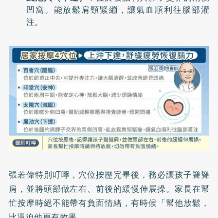
凹窩。能放鬆肩頸緊繃，讓氣血順利往腦部灌
注。
張若偉特別叮嚀，穴位按壓完畢後，務必讓孩子聳聳
肩，並將頭部做左右、前後的緩慢伸展操。家長在幫
忙按摩時絕不能帶有負面情緒，有時候「幫他放鬆，
比逼迫他更有效果」。