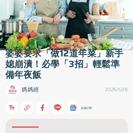
婆婆要求「做12道年菜」新手
媳崩潰！必學「3招」輕鬆準
備年夜飯
媽媽經
2025/1/28
追蹤訂閱