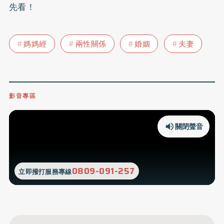
先看！
媽媽經
兩性關係
婚姻
夫妻
影音專區
關閉聲音
0809-091-257
立即撥打服務專線