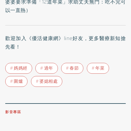
婆婆要求準備「12道年菜」求助丈夫無門：吃不完可
以一直熱
）
歡迎加入
《優活健康網》line好友
，更多醫療新知搶
先看！
媽媽經
過年
春節
年菜
圍爐
婆媳相處
影音專區
0809-091-257
立即撥打服務專線
開啟聲音