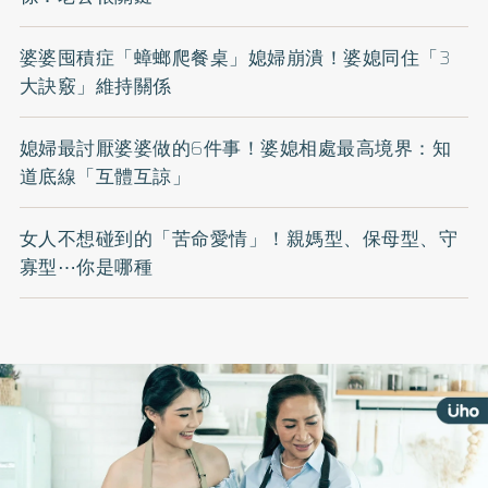
婆婆囤積症「蟑螂爬餐桌」媳婦崩潰！婆媳同住「3
大訣竅」維持關係
媳婦最討厭婆婆做的6件事！婆媳相處最高境界：知
道底線「互體互諒」
女人不想碰到的「苦命愛情」！親媽型、保母型、守
寡型⋯你是哪種